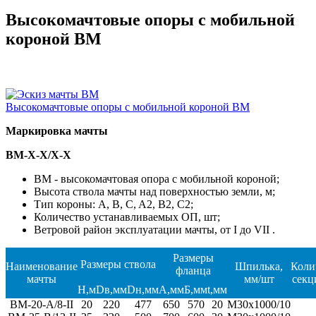
Высокомачтовые опоры с мобильной
короной ВМ
Высокомачтовые опоры с мобильной короной ВМ
Маркировка мачты
ВМ-X-Х/X-Х
ВМ - высокомачтовая опора с мобильной короной;
Высота ствола мачты над поверхностью земли, м;
Тип короны: A, B, C, A2, B2, C2;
Количество устанавливаемых ОП, шт;
Ветровой район эксплуатации мачты, от I до VII .
Размеры
Размеры ствола
Наименование
Шпилька,
Коли
фланца
мачты
мм/шт
секц
H,м
Dв,мм
Dн,мм
А,мм
Б,мм
t,мм
BM-20-A/8-II
20
220
477
650
570
20
М30х1000/10