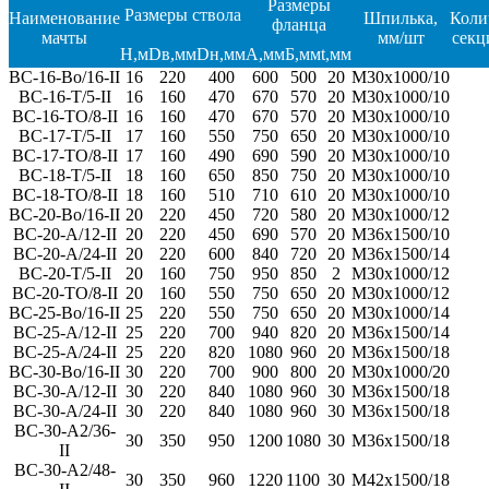
Размеры
Размеры ствола
Наименование
Шпилька,
Коли
фланца
мачты
мм/шт
секц
H,м
Dв,мм
Dн,мм
А,мм
Б,мм
t,мм
ВС-16-Во/16-II
16
220
400
600
500
20
М30х1000/10
ВС-16-Т/5-II
16
160
470
670
570
20
М30х1000/10
ВС-16-ТО/8-II
16
160
470
670
570
20
М30х1000/10
ВС-17-Т/5-II
17
160
550
750
650
20
М30х1000/10
ВС-17-ТО/8-II
17
160
490
690
590
20
М30х1000/10
ВС-18-Т/5-II
18
160
650
850
750
20
М30х1000/10
ВС-18-ТО/8-II
18
160
510
710
610
20
М30х1000/10
ВС-20-Во/16-II
20
220
450
720
580
20
М30х1000/12
ВС-20-А/12-II
20
220
450
690
570
20
М36х1500/10
ВС-20-А/24-II
20
220
600
840
720
20
М36x1500/14
ВС-20-Т/5-II
20
160
750
950
850
2
М30х1000/12
ВС-20-ТО/8-II
20
160
550
750
650
20
М30х1000/12
ВС-25-Во/16-II
25
220
550
750
650
20
М30x1000/14
ВС-25-А/12-II
25
220
700
940
820
20
М36x1500/14
ВС-25-А/24-II
25
220
820
1080
960
20
М36х1500/18
ВС-30-Во/16-II
30
220
700
900
800
20
М30х1000/20
ВС-30-А/12-II
30
220
840
1080
960
30
М36х1500/18
ВС-30-А/24-II
30
220
840
1080
960
30
М36х1500/18
ВС-30-А2/36-
30
350
950
1200
1080
30
М36х1500/18
II
ВС-30-А2/48-
30
350
960
1220
1100
30
М42х1500/18