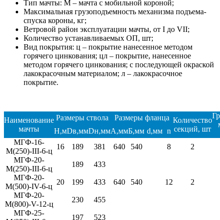
Тип мачты: М – мачта с мобильной короной;
Максимальная грузоподъемность механизма подъема-
спуска короны, кг;
Ветровой район эксплуатации мачты, от I до VII;
Количество устанавливаемых ОП, шт;
Вид покрытия: ц – покрытие нанесенное методом
горячего цинкования; цл – покрытие, нанесенное
методом горячего цинкования; с последующей окраской
лакокрасочным материалом; л – лакокрасочное
покрытие.
Гр
Размеры ствола
Размеры фланца
Наименование
Количество
мачты
секций, шт
H,м
Dв,мм
Dн,мм
A,мм
Б,мм
d,мм
n
МГФ-16-
16
189
381
640
540
8
2
М(250)-III-6-ц
МГФ-20-
189
433
М(250)-III-6-ц
МГФ-20-
20
199
433
640
540
12
2
М(500)-IV-6-ц
МГФ-20-
230
455
М(800)-V-12-ц
МГФ-25-
197
523