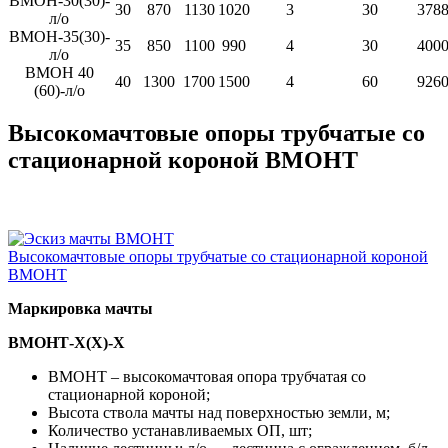
ВМОН-30(30)-
30
870
1130
1020
3
30
378
л/о
ВМОН-35(30)-
35
850
1100
990
4
30
400
л/о
ВМОН 40
40
1300
1700
1500
4
60
926
(60)-л/о
Высокомачтовые опоры трубчатые со
стационарной короной ВМОНТ
Высокомачтовые опоры трубчатые со стационарной короной
ВМОНТ
Маркировка мачты
ВМОНТ-Х(Х)-Х
ВМОНТ – высокомачтовая опора трубчатая со
стационарной короной;
Высота ствола мачты над поверхностью земли, м;
Количество устанавливаемых ОП, шт;