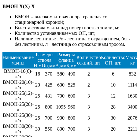
ВМОН-Х(Х)-Х
ВМОН – высокомачтовая опора граненая со
стационарной короной;
Высота ствола мачты над поверхностью земли, м;
Количество устанавливаемых ОП, шт;
Наличие лестницы: л/о - лестница с ограждением, б/л -
без лестницы, л - лестница со страховочным тросом.
Размеры
Размеры
Наименование
Количество
Количество
Масс
ствола
фланца
мачты
секций, шт
ОП, шт.
кг
H,м
Dн,мм
A,мм
Б,мм
ВМОН-16(6)-
16
370
580
490
2
6
832
л/о
ВМОН-20(10)-
20
425
600
525
2
10
1114
л/о
ВМОН-25(12)-
25
481
700
600
3
12
163
л/о
ВМОН-25(28)-
25
800
1095
960
3
28
340
л
ВМОН-25(30)-
25
700
900
800
3
30
207
л/о
ВМОН-30(20)-
30
550
800
700
3
20
221
л/о