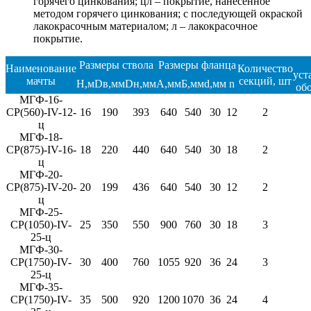
горячего цинкования; цл – покрытие, нанесенное
методом горячего цинкования; с последующей окраской
лакокрасочным материалом; л – лакокрасочное
покрытие.
Размеры ствола
Размеры фланца
Наименование
Количество
уст
мачты
секций, шт
H,м
Dв,мм
Dн,мм
A,мм
Б,мм
d,мм
n
обо
МГФ-16-
СР(560)-IV-12-
16
190
393
640
540
30
12
2
ц
МГФ-18-
СР(875)-IV-16-
18
220
440
640
540
30
18
2
ц
МГФ-20-
СР(875)-IV-20-
20
199
436
640
540
30
12
2
ц
МГФ-25-
СР(1050)-IV-
25
350
550
900
760
30
18
3
25-ц
МГФ-30-
СР(1750)-IV-
30
400
760
1055
920
36
24
3
25-ц
МГФ-35-
СР(1750)-IV-
35
500
920
1200
1070
36
24
4