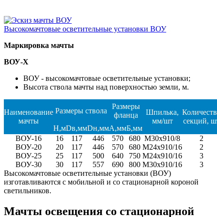
Высокомачтовые осветительные установки ВОУ
Маркировка мачты
ВОУ-Х
ВОУ - высокомачтовые осветительные установки;
Высота ствола мачты над поверхностью земли, м.
Размеры
Размеры ствола
Наименование
Шпилька,
Количеств
фланца
мачты
мм/шт
секций, ш
H,м
Dв,мм
Dн,мм
А,мм
Б,мм
ВОУ-16
16
117
446
570
680
М30х910/8
2
ВОУ-20
20
117
446
570
680
М24х910/16
2
ВОУ-25
25
117
500
640
750
М24х910/16
3
ВОУ-30
30
117
557
690
800
М30х910/16
3
Высокомачтовые осветительные установки (ВОУ)
изготавливаются с мобильной и со стационарной короной
светильников.
Мачты освещения со стационарной