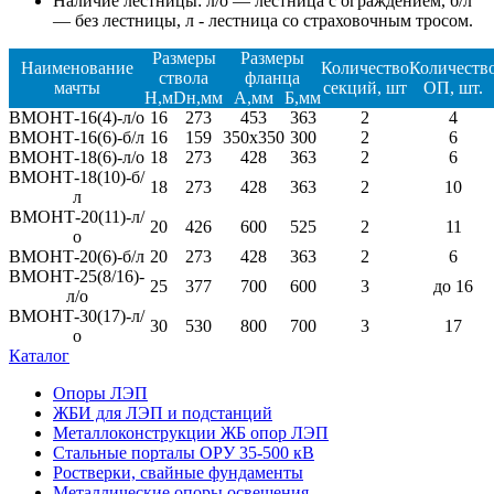
Наличие лестницы: л/о — лестница с ограждением, б/л
— без лестницы, л - лестница со страховочным тросом.
Размеры
Размеры
Наименование
Количество
Количеств
ствола
фланца
мачты
секций, шт
ОП, шт.
H,м
Dн,мм
A,мм
Б,мм
ВМОНТ-16(4)-л/о
16
273
453
363
2
4
ВМОНТ-16(6)-б/л
16
159
350x350
300
2
6
ВМОНТ-18(6)-л/о
18
273
428
363
2
6
ВМОНТ-18(10)-б/
18
273
428
363
2
10
л
ВМОНТ-20(11)-л/
20
426
600
525
2
11
о
ВМОНТ-20(6)-б/л
20
273
428
363
2
6
ВМОНТ-25(8/16)-
25
377
700
600
3
до 16
л/о
ВМОНТ-30(17)-л/
30
530
800
700
3
17
о
Каталог
Опоры ЛЭП
ЖБИ для ЛЭП и подстанций
Металлоконструкции ЖБ опор ЛЭП
Стальные порталы ОРУ 35-500 кВ
Ростверки, свайные фундаменты
Металлические опоры освещения