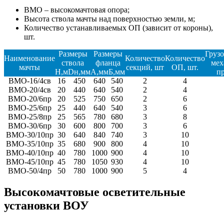
ВМО – высокомачтовая опора;
Высота ствола мачты над поверхностью земли, м;
Количество устанавливаемых ОП (зависит от короны),
шт.
Размеры
Размеры
Груз
Наименование
Количество
Количество
ствола
фланца
мех
мачты
секций, шт
ОП, шт.
H,м
Dн,мм
A,мм
Б,мм
пр
ВМО-16/4св
16
450
640
540
2
4
ВМО-20/4св
20
440
640
540
2
4
ВМО-20/6пр
20
525
750
650
2
6
ВМО-25/6пр
25
440
640
540
3
6
ВМО-25/8пр
25
565
780
680
3
8
ВМО-30/6пр
30
600
800
700
3
6
ВМО-30/10пр
30
640
840
740
3
10
ВМО-35/10пр
35
680
900
800
4
10
ВМО-40/10пр
40
780
1000
900
4
10
ВМО-45/10пр
45
780
1050
930
4
10
ВМО-50/4пр
50
780
1000
900
5
4
Высокомачтовые осветительные
установки ВОУ