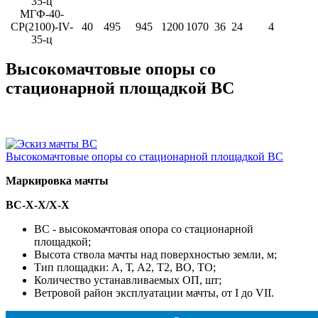
35-ц
МГФ-40-
СР(2100)-IV-
40
495
945
1200
1070
36
24
4
35-ц
Высокомачтовые опоры со
стационарной площадкой ВС
Высокомачтовые опоры со стационарной площадкой ВС
Маркировка мачты
ВС-X-Х/X-Х
ВС - высокомачтовая опора со стационарной
площадкой;
Высота ствола мачты над поверхностью земли, м;
Тип площадки: А, Т, А2, Т2, ВО, ТО;
Количество устанавливаемых ОП, шт;
Ветровой район эксплуатации мачты, от I до VII.