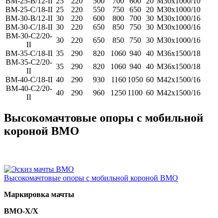
ВМ-25-B/12-II
25
220
500
700
600
20
М30х1000/10
ВМ-25-C/18-II
25
220
550
750
650
20
М30х1000/10
ВМ-30-B/12-II
30
220
600
800
700
30
М30х1000/16
BM-30-C/18-II
30
220
650
850
750
30
М30х1000/16
BM-30-C2/20-
30
220
650
850
750
30
М30х1000/16
II
BM-35-C/18-II
35
290
820
1060
940
40
М36х1500/18
BM-35-C2/20-
35
290
820
1060
940
40
М36х1500/18
II
BM-40-C/18-II
40
290
930
1160
1050
60
М42х1500/16
BM-40-C2/20-
40
290
960
1250
1100
60
М42х1500/16
II
Bысокомачтовые опоры с мобильной
короной ВМО
Bысокомачтовые опоры с мобильной короной ВМО
Маркировка мачты
ВМО-Х/Х