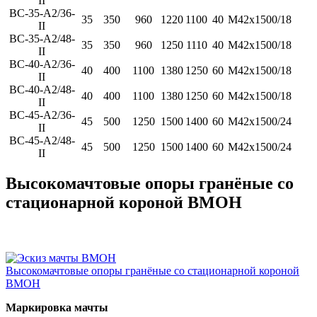
II
ВС-35-А2/36-
35
350
960
1220
1100
40
М42х1500/18
II
ВС-35-А2/48-
35
350
960
1250
1110
40
М42х1500/18
II
ВС-40-А2/36-
40
400
1100
1380
1250
60
М42х1500/18
II
ВС-40-А2/48-
40
400
1100
1380
1250
60
М42х1500/18
II
ВС-45-А2/36-
45
500
1250
1500
1400
60
М42х1500/24
II
ВС-45-А2/48-
45
500
1250
1500
1400
60
М42х1500/24
II
Высокомачтовые опоры гранёные со
стационарной короной ВМОН
Высокомачтовые опоры гранёные со стационарной короной
ВМОН
Маркировка мачты