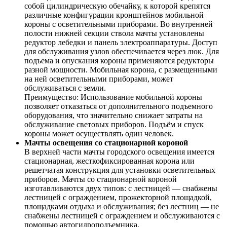
собой цилиндрическую обечайку, к которой крепятся
различные конфигурации кронштейнов мобильной
короны с осветительными приборами. Во внутренней
полости нижней секции ствола мачты установлены
редуктор лебедки и панель электроаппаратуры. Доступ
для обслуживания узлов обеспечивается через люк. Для
подъема и опускания короны применяются редукторы
разной мощности. Мобильная корона, с размещенными
на ней осветительными приборами, может
обслуживаться с земли.
Преимущество: Использование мобильной короны
позволяет отказаться от дополнительного подъемного
оборудования, что значительно снижает затраты на
обслуживание световых приборов. Подъём и спуск
короны может осуществлять один человек.
Мачты освещения со стационарной короной
В верхней части мачты городского освещения имеется
стационарная, жесткофиксированная корона или
решетчатая конструкция для установки осветительных
приборов. Мачты со стационарной короной
изготавливаются двух типов: с лестницей — снабжены
лестницей с ограждением, прожекторной площадкой,
площадками отдыха и обслуживания; без лестниц — не
снабжены лестницей с ограждением и обслуживаются с
помощью автогидроподъемника.