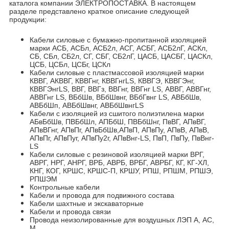
каталога компании ЭЛЕКТРОПОСТАВКА. В настоящем
разделе представлено краткое описание следующей
продукции:
Кабели силовые с бумажно-пропитанной изоляцией
марки АСБ, АСБл, АСБ2л, АСГ, АСБГ, АСБ2лГ, АСКл,
СБ, СБл, СБ2л, СГ, СБГ, СБ2лГ, ЦАСБ, ЦАСБГ, ЦАСКл,
ЦСБ, ЦСБл, ЦСБг, ЦСКл
Кабели силовые с пластмассовой изоляцией марки
КВВГ, АКВВГ, КВВГнг, КВВГнгLS, КВВГЭ, КВВГЭнг,
КВВГЭнгLS, ВВГ, ВВГз, ВВГнг, ВВГнг LS, АВВГ, АВВГнг,
АВВГнг LS, ВБбШв, ВБбШвнг, ВБбГвнг LS, АВБбШв,
АВБбШп, АВБбШвнг, АВБбШвнгLS
Кабели с изоляцией из сшитого полиэтилена марки
АБвБбШв, ПВБбШл, АПБбШ, ПВБбШнг, ПвВГ, АПвВГ,
АПвВГнг, АПвПг, АПвБбШв,АПвП, АПвПу, АПвВ, АПвВ,
АПвПг, АПвПуг, АПвПу2г, АПвВнг-LS, ПвП, ПвПу, ПвВнг-
LS
Кабели силовые с резиновой изоляцией марки ВРГ,
АВРГ, НРГ, АНРГ, ВРБ, АВРБ, ВРБГ, АВРБГ, КГ, КГ-ХЛ,
КНГ, КОГ, КРШС, КРШС-П, КРШУ, РПШ, РПШМ, РПШЭ,
РПШЭМ
Контрольные кабели
Кабели и провода для подвижного состава
Кабели шахтные и экскаваторные
Кабели и провода связи
Провода неизолированные для воздушных ЛЭП А, АС,
М