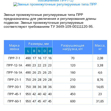
Звенья промежуточные регулируемые типа ПРР
предназначены для увеличения и регулирования длины
подвески. Звенья промежуточные регулируемые
соответствуют требованиям ТУ 3449-109-00111120-95.
Размеры, мм
Марка
Разрушающая
Масса,
звена
нагрузка, кН
кг
L
B
b
D
d
ПРР-7-1
490
17
16
17
16
70
2,08
ПРР-12-1А
490
23
22
23
23
120
3,38
ПРР-16-1А
490
26
25
26
25
160
4,6
ПРР-21-1
750
29
28
29
28
210
8,76
ПРР-30-1
750
38
36
38
36
300
14,65
ПРР-45-1
950
42
40
42
40
450
23
ПРР-60-1
950
47
45
47
45
600
31,65