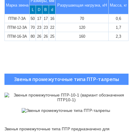
Размеры, мм
Марка звена
Разрушающая нагрузка, кН
Масса, кг
L
D
B
d
ПТМ-7-3А
50
17
17
16
70
0,6
ПТМ-12-3А
70
23
23
22
120
1,7
ПТМ-16-3А
80
26
26
25
160
2,3
Звенья промежуточные типа ПТР-талрепы
Звенья промежуточные типа ПТР предназначено для