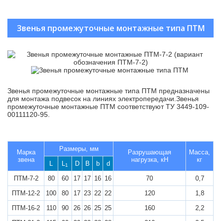
Звенья промежуточные монтажные типа ПТМ
Звенья промежуточные монтажные типа ПТМ предназначены
для монтажа подвесок на линиях электропередачи.Звенья
промежуточные монтажные ПТМ соответствуют ТУ 3449-109-
00111120-95.
Размеры, мм
Марка
Разрушающая
Масса,
звена
нагрузка, кН
кг
L
L
D
B
b
d
1
ПТМ-7-2
80
60
17
17
16
16
70
0,7
ПТМ-12-2
100
80
17
23
22
22
120
1,8
ПТМ-16-2
110
90
26
26
25
25
160
2,2