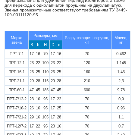
предназначены для удлинения гирлянд изоляторов, а также
для перехода с однолапчатой проушины на двухлапчатую.
Звенья промежуточные соответствуют требованиям ТУ 3449-
109-00111120-95.
Размеры, мм
Марка
Разрушающая нагрузка,
Масса,
звена
кН
кг
B
b
H
D
d
ПРТ-7-1
17
16
70
17
16
70
0,462
ПРТ-12-1
23
22
100
23
22
120
1,145
ПРТ-16-1
26
25
110
26
25
160
1,43
ПРТ-21-1
29
28
115
29
28
210
2,3
ПРТ-60-1
47
45
185
47
45
600
9,78
ПРТ-7/12-2
23
16
95
17
22
70
0,9
ПРТ-7/16-2
26
16
95
17
25
70
0,96
ПРТ-7/21-2
29
16
105
17
28
70
1,1
ПРТ-12/7-2
17
22
95
23
16
70
0,7