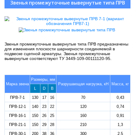
Звенья промежуточные вывернутые типа ПРВ
Звенья промежуточные вывернутые типа ПРВ предназначены
для изменения плоскости шарнирности соединяемой в
подвеске сцепной арматуры. Звенья промежуточные
вывернутые соответствуют ТУ 3449-109-00111120-95.
Размеры, мм
Марка звена
Разрушающая нагрузка, кН
Масса, кг
L
D
B
ПРВ-7-1
130
17
16
70
0,43
ПРВ-12-1
140
23
22
120
0,74
ПРВ-16-1
150
26
25
160
0,91
ПРВ-21-1
150
29
28
210
1,3
ПРВ-30-1
200
38
36
300
2,5