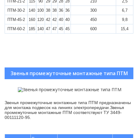
ПТМ-21-2
115
90
29
29
28
28
210
2,5
ПТМ-30-2
140
100
38
38
36
36
300
6,7
ПТМ-45-2
160
120
42
42
40
40
450
9,8
ПТМ-60-2
185
140
47
47
45
45
600
15,4
Звенья промежуточные монтажные типа ПТМ
Звенья промежуточные монтажные типа ПТМ предназначены
для монтажа подвесок на линиях электропередачи.Звенья
промежуточные монтажные ПТМ соответствуют ТУ 3449-
00111120-95.