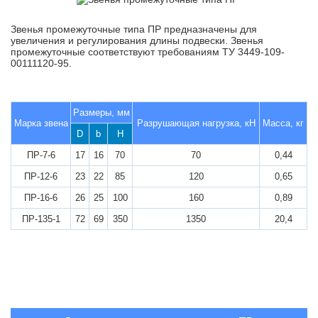
Звенья промежуточные типа ПР предназначены для
увеличения и регулирования длины подвески. Звенья
промежуточные соответствуют требованиям ТУ 3449-109-
00111120-95.
Размеры, мм
Марка звена
Разрушающая нагрузка, кН
Масса, кг
D
b
H
ПР-7-6
17
16
70
70
0,44
ПР-12-6
23
22
85
120
0,65
ПР-16-6
26
25
100
160
0,89
ПР-135-1
72
69
350
1350
20,4