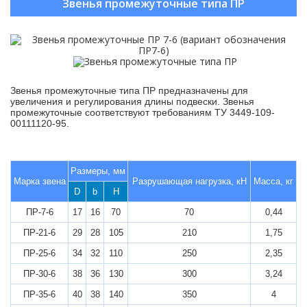
Звенья промежуточные типа ПР
Звенья промежуточные типа ПР предназначены для
увеличения и регулирования длины подвески. Звенья
промежуточные соответствуют требованиям ТУ 3449-109-
00111120-95.
Размеры, мм
Марка звена
Разрушающая нагрузка, кН
Масса, кг
D
b
H
ПР-7-6
17
16
70
70
0,44
ПР-21-6
29
28
105
210
1,75
ПР-25-6
34
32
110
250
2,35
ПР-30-6
38
36
130
300
3,24
ПР-35-6
40
38
140
350
4