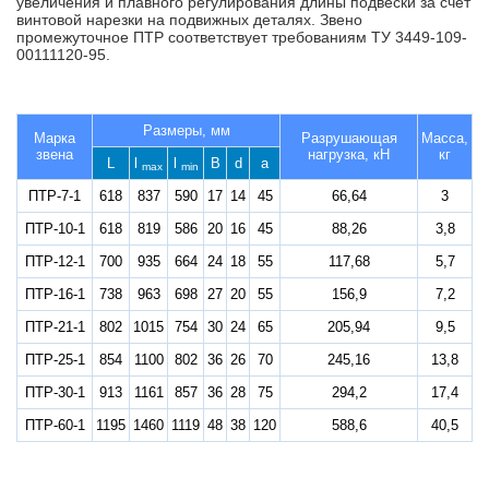
увеличения и плавного регулирования длины подвески за счет
винтовой нарезки на подвижных деталях. Звено
промежуточное ПТР соответствует требованиям ТУ 3449-109-
00111120-95.
Размеры, мм
Марка
Разрушающая
Масса,
звена
нагрузка, кН
кг
L
l
l
B
d
a
max
min
ПТР-7-1
618
837
590
17
14
45
66,64
3
ПТР-10-1
618
819
586
20
16
45
88,26
3,8
ПТР-12-1
700
935
664
24
18
55
117,68
5,7
ПТР-16-1
738
963
698
27
20
55
156,9
7,2
ПТР-21-1
802
1015
754
30
24
65
205,94
9,5
ПТР-25-1
854
1100
802
36
26
70
245,16
13,8
ПТР-30-1
913
1161
857
36
28
75
294,2
17,4
ПТР-60-1
1195
1460
1119
48
38
120
588,6
40,5