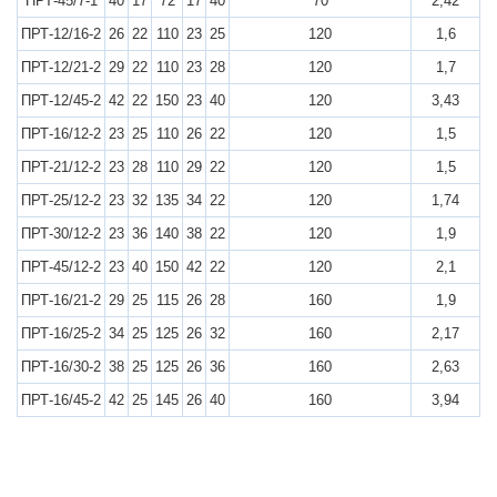
ПРТ-45/7-1
40
17
72
17
40
70
2,42
ПРТ-12/16-2
26
22
110
23
25
120
1,6
ПРТ-12/21-2
29
22
110
23
28
120
1,7
ПРТ-12/45-2
42
22
150
23
40
120
3,43
ПРТ-16/12-2
23
25
110
26
22
120
1,5
ПРТ-21/12-2
23
28
110
29
22
120
1,5
ПРТ-25/12-2
23
32
135
34
22
120
1,74
ПРТ-30/12-2
23
36
140
38
22
120
1,9
ПРТ-45/12-2
23
40
150
42
22
120
2,1
ПРТ-16/21-2
29
25
115
26
28
160
1,9
ПРТ-16/25-2
34
25
125
26
32
160
2,17
ПРТ-16/30-2
38
25
125
26
36
160
2,63
ПРТ-16/45-2
42
25
145
26
40
160
3,94