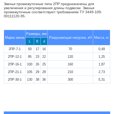
Звенья промежуточные типа 2ПР предназначены для
увеличения и регулирования длины подвески. Звенья
промежуточные соответствуют требованиям ТУ 3449-109-
00111120-95.
Размеры, мм
Марка звена
Разрушающая нагрузка, кН
Масса, кг
L
B
d
2ПР-7-1
50
17
16
70
0,49
2ПР-12-1
85
23
22
120
1,25
2ПР-16-1
100
26
25
160
1,87
2ПР-21-1
105
29
28
210
2,73
2ПР-30-1
130
38
36
300
5,31