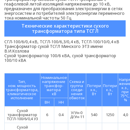
геафолевой литой изоляцией напряжением до 10 кВ,
предназначен для преобразования электроэнергии в сетях
энергосистем и потребителей электроэнергии переменного
тока номинальной частоты 50 Гц.
Технические характеристики сухого
трансформатора типа ТСГЛ
СГЛ-100/6/0,4 кВ, ТСГЛ-100/6,3/0,4 кВ, ТСГЛ-100/10/0,4 кВ
Трансформатор сухой ТСГЛ Минского ЭТЗ имени
В.И.Козлова
Сухой трансформатор 100/6 кВА, сухой трансформатор
100/10 кВА
Номинальное
Напря
Тип,
напряжение
Схема и
жени
ном. мощность
трансфор-
группа
Потери
Потери
к.з.,
трансформатора,
матора
соеди-
х.х.,
к.з.,
при
климатическое
кВ
нения
Вт
Вт
75°С
исполнение
обмоток
%
BH
HH
Сухой
У/Ун-0
трансформатор
6
0.4
540
1250
4,0
Д/Ун-11
ТСГЛ-100/6/0,4 У3
Сухой