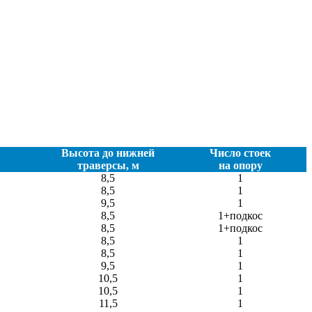
Высота до нижней
Число стоек
траверсы, м
на опору
8,5
1
8,5
1
9,5
1
8,5
1+подкос
8,5
1+подкос
8,5
1
8,5
1
9,5
1
10,5
1
10,5
1
11,5
1