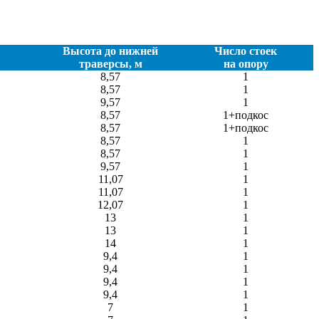
Высота до нижней
Число стоек
траверсы, м
на опору
8,57
1
8,57
1
9,57
1
8,57
1+подкос
8,57
1+подкос
8,57
1
8,57
1
9,57
1
11,07
1
11,07
1
12,07
1
13
1
13
1
14
1
9,4
1
9,4
1
9,4
1
9,4
1
7
1