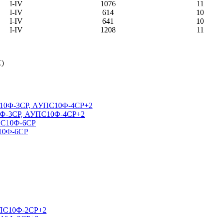
I-IV
1076
11
I-IV
614
10
I-IV
641
10
I-IV
1208
11
X)
0Ф-3СР, АУПС10Ф-4СР+2
10Ф-6СР