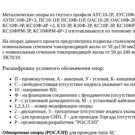
Металлические опоры из гнутого профиля АУС10-2Р, АУС10
АУПС10Ф-2Р+2, ПС10-11Р, ПС10Ф-11Р, ОАС10-2Р, ОАС10Ф-2Р
КС10Ф-3Р, КС10Ф-4Р +2, К10-3Р, К10Ф-3Р, КС10Р-3Р, КС10
КС10ФРМ-3Р, КС10ФРМ-4Р+2 изготавливаются по типовому пр
На опорах данного проекта предусмотрена подвеска сталеалюм
номинальным сечением токопроводящей жилы от 50 до150 мм2,
с номинальным сечением токопроводящей жилы от 50 до 240 
ЛК70/10.
Расшифровка условного обозначения опор:
П - промежуточная, А - анкерная, У - угловая, К- концевая
С - свободностоящая (отсутствие индекса указывает на оп
10 - напряжение ВЛ;
Ф - на фланцевом соединении с фундаментом (отсутствие
Р - с установкой разъединителя, М - с установкой кабель
1,2,3,11 – номер модификации опоры;
2 - двухцепные, 3 - трехцепные (отсутствие индекса указ
С - для проводов СИП, Т - для проводов Торсада (отсутст
Р - организация-разработчик "РОСЛЭП"
Одноцепные опоры (РОСЛЭП)
для проводов типа АС