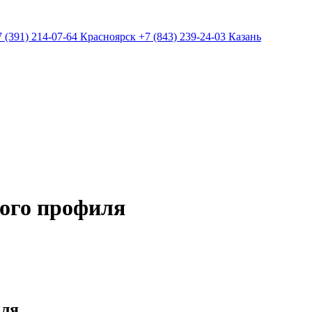
7 (391) 214-07-64 Красноярск
+7 (843) 239-24-03 Казань
ого профиля
иля