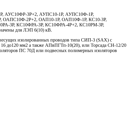
-2Р, АУС10ФР-3Р+2, АУПС10-1Р, АУПС10Ф-1Р,
, ОАПС10Ф-2Р+2, ОАП10-1Р, ОАП10Ф-1Р, КС10-3Р,
10РА-3Р, КС10ФРА-3Р, КС10ФРА-4Р+2, КС10РМ-3Р,
ачены для ЛЭП 6(10) кВ.
монесущих изолированных проводов типа СИП-3 (SAX) с
6 до120 мм2 а также АПвПГТп-10(20), или Торсада СН-12/20
золяторов ПС 70Д или подвесных полимерных изоляторов