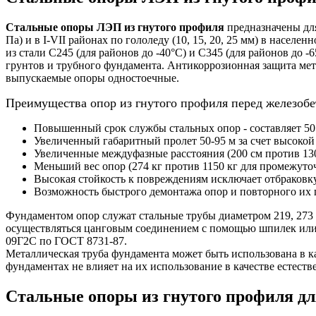
Стальные опоры ЛЭП из гнутого профиля
предназначены для
Па) и в I-VII районах по гололеду (10, 15, 20, 25 мм) в насе
из стали С245 (для районов до -40°С) и С345 (для районов до 
грунтов и трубного фундамента. Антикоррозионная защита ме
выпускаемые опоры одностоечные.
Преимущества опор из гнутого профиля перед железоб
Повышенный срок службы стальных опор - составляет 50 
Увеличенный габаритный пролет 50-95 м за счет высокой
Увеличенные междуфазные расстояния (200 см против 13
Меньший вес опор (274 кг против 1150 кг для промежуто
Высокая стойкость к повреждениям исключает отбраковку
Возможность быстрого демонтажа опор и повторного их
Фундаментом опор служат стальные трубы диаметром 219, 273 
осуществляться цанговым соединением с помощью шпилек или 
09Г2С по ГОСТ 8731-87.
Металлическая труба фундамента может быть использована в к
фундаментах не влияет на их использование в качестве естеств
Стальные опоры из гнутого профиля д