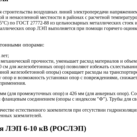
 строительства воздушных линий электропередачи напряжением 6-1
ленной и ненаселенной местности в районах с расчетной температ
-65°С) по ГОСТ 27772-88 из цельносварных металлических стоек и
таллических опор ЛЭП выполняется при помощи горячего оцинк
етонными опорами:
лет;
 механической прочности, уменьшает расход материалов и объе
0 см для железобетонных опор) позволяют избежать схлестывани
чной железобетонной опоры) сокращает расходы на транспортир
 опор и возможность установки опор с повреждениями, снижает
 применения.
мм (для промежуточных опор) и 426 мм (для анкерных опор). Со
фланцевым соединением (опоры с индексом "Ф"). Трубы для св
ачестве естественного заземлителя при отсутствии гидроизоля
енных заземлителей.
ля ЛЭП 6-10 кВ (РОСЛЭП)