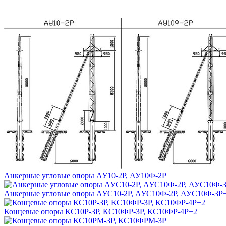
Анкерные угловые опоры АУ10-2Р, АУ10Ф-2Р
Анкерные угловые опоры АУС10-2Р, АУС10Ф-2Р, АУС10Ф-3Р
Концевые опоры КС10Р-3Р, КС10ФР-3Р, КС10ФР-4Р+2