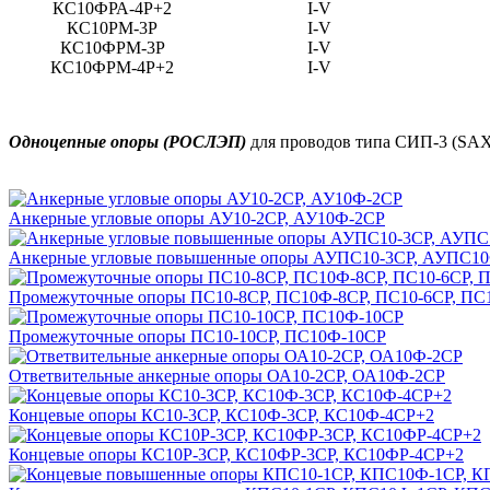
КС10ФРА-4Р+2
I-V
КС10РМ-3Р
I-V
КС10ФРМ-3Р
I-V
КС10ФРМ-4Р+2
I-V
Одноцепные опоры (РОСЛЭП)
для проводов типа СИП-3 (SA
Анкерные угловые опоры АУ10-2СР, АУ10Ф-2СР
Анкерные угловые повышенные опоры АУПС10-3СР, АУПС1
Промежуточные опоры ПС10-8СР, ПС10Ф-8СР, ПС10-6СР, ПС
Промежуточные опоры ПС10-10СР, ПС10Ф-10СР
Ответвительные анкерные опоры ОА10-2СР, ОА10Ф-2СР
Концевые опоры КС10-3СР, КС10Ф-3СР, КС10Ф-4СР+2
Концевые опоры КС10Р-3СР, КС10ФР-3СР, КС10ФР-4СР+2