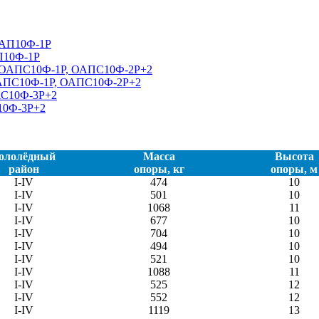
П10Ф-1Р
ОАПС10Ф-1Р, ОАПС10Ф-2Р+2
10Ф-3Р+2
ололёдный
Масса
Высота
район
опоры, кг
опоры, м
I-IV
474
10
I-IV
501
10
I-IV
1068
11
I-IV
677
10
I-IV
704
10
I-IV
494
10
I-IV
521
10
I-IV
1088
11
I-IV
525
12
I-IV
552
12
I-IV
1119
13