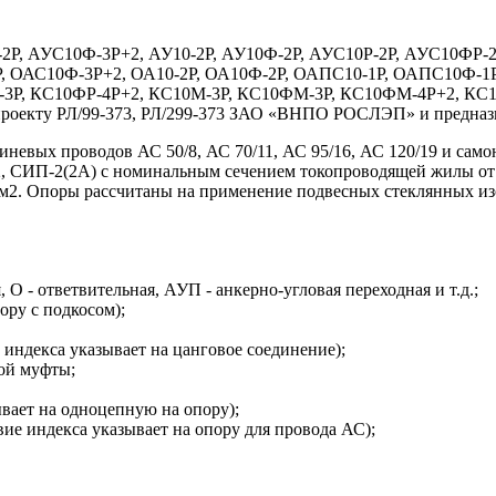
Ф-2Р, АУС10Ф-3Р+2, АУ10-2Р, АУ10Ф-2Р, АУС10Р-2Р, АУС10ФР
, ОАС10Ф-3Р+2, ОА10-2Р, ОА10Ф-2Р, ОАПС10-1Р, ОАПС10Ф-1Р
ФР-3Р, КС10ФР-4Р+2, КС10М-3Р, КС10ФМ-3Р, КС10ФМ-4Р+2, КС
оекту РЛ/99-373, РЛ/299-373 ЗАО «ВНПО РОСЛЭП» и предназн
иневых проводов АС 50/8, АС 70/11, АС 95/16, АС 120/19 и са
 СИП-2(2А) с номинальным сечением токопроводящей жилы от 1
мм2. Опоры рассчитаны на применение подвесных стеклянных и
, О - ответвительная, АУП - анкерно-угловая переходная и т.д.;
ору с подкосом);
 индекса указывает на цанговое соединение);
ной муфты;
ывает на одноцепную на опору);
вие индекса указывает на опору для провода АС);