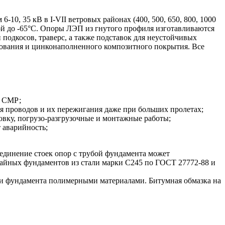
0, 35 кВ в I-VII ветровых районах (400, 500, 650, 800, 1000
урой до -65°С. Опоры ЛЭП из гнутого профиля изготавливаются
 подкосов, траверс, а также подставок для неустойчивых
ования и цинконаполненного композитного покрытия. Все
м СМР;
я проводов и их пережигания даже при больших пролетах;
овку, погрузо-разгрузочные и монтажные работы;
 аварийность;
единение стоек опор с трубой фундамента может
айных фундаментов из стали марки С245 по ГОСТ 27772-88 и
ции фундамента полимерными материалами. Битумная обмазка на