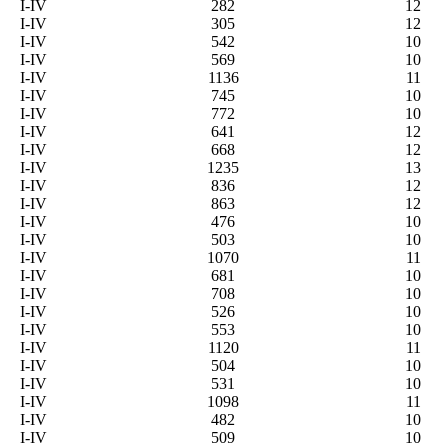
I-IV
282
12
I-IV
305
12
I-IV
542
10
I-IV
569
10
I-IV
1136
11
I-IV
745
10
I-IV
772
10
I-IV
641
12
I-IV
668
12
I-IV
1235
13
I-IV
836
12
I-IV
863
12
I-IV
476
10
I-IV
503
10
I-IV
1070
11
I-IV
681
10
I-IV
708
10
I-IV
526
10
I-IV
553
10
I-IV
1120
11
I-IV
504
10
I-IV
531
10
I-IV
1098
11
I-IV
482
10
I-IV
509
10