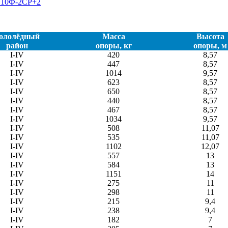
С10Ф-2СР+2
ололёдный
Масса
Высота
район
опоры, кг
опоры, м
I-IV
420
8,57
I-IV
447
8,57
I-IV
1014
9,57
I-IV
623
8,57
I-IV
650
8,57
I-IV
440
8,57
I-IV
467
8,57
I-IV
1034
9,57
I-IV
508
11,07
I-IV
535
11,07
I-IV
1102
12,07
I-IV
557
13
I-IV
584
13
I-IV
1151
14
I-IV
275
11
I-IV
298
11
I-IV
215
9,4
I-IV
238
9,4
I-IV
182
7