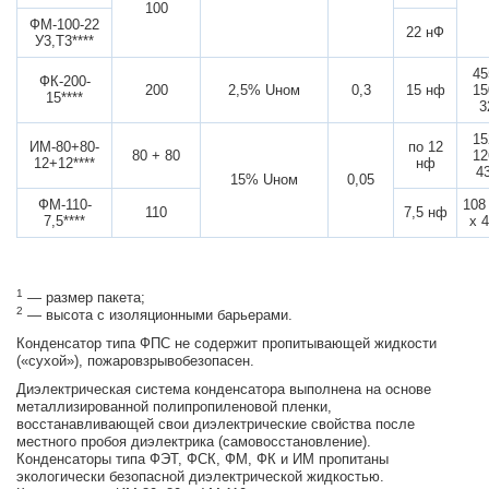
100
ФМ-100-22
22 нФ
У3,Т3****
45
ФК-200-
200
2,5% Uном
0,3
15 нф
15
15****
3
15
ИМ-80+80-
по 12
80 + 80
12
12+12****
нф
4
15% Uном
0,05
ФМ-110-
108
110
7,5 нф
7,5****
х 
1
— размер пакета;
2
— высота с изоляционными барьерами.
Конденсатор типа ФПС не содержит пропитывающей жидкости
(«сухой»), пожаровзрывобезопасен.
Диэлектрическая система конденсатора выполнена на основе
металлизированной полипропиленовой пленки,
восстанавливающей свои диэлектрические свойства после
местного пробоя диэлектрика (самовосстановление).
Конденсаторы типа ФЭТ, ФСК, ФМ, ФК и ИМ пропитаны
экологически безопасной диэлектрической жидкостью.