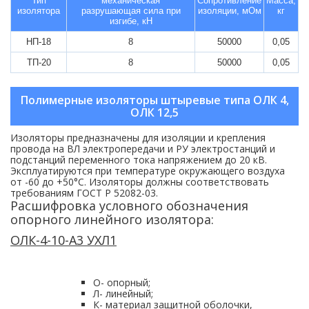
Тип
механическая
Сопротивление
Масса,
изолятора
разрушающая сила при
изоляции, мОм
кг
изгибе, кН
НП-18
8
50000
0,05
ТП-20
8
50000
0,05
Полимерные изоляторы штыревые типа ОЛК 4,
ОЛК 12,5
Изоляторы предназначены для изоляции и крепления
провода на ВЛ электропередачи и РУ электростанций и
подстанций переменного тока напряжением до 20 кВ.
Эксплуатируются при температуре окружающего воздуха
от -60 до +50°С. Изоляторы должны соответствовать
требованиям ГОСТ Р 52082-03.
Расшифровка условного обозначения
опорного линейного изолятора:
ОЛК-4-10-А3 УХЛ1
О- опорный;
Л- линейный;
К- материал защитной оболочки,