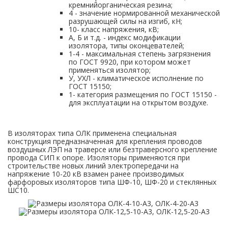
кремнийорганическая резина;
4 - значение нормированной механической
разрушающей силы на изгиб, кН;
10- класс напряжения, кВ;
А, Б и т.д. - индекс модификации
изолятора, типы оконцевателей;
1-4 - максимальная степень загрязнения
по ГОСТ 9920, при котором может
применяться изолятор;
У, УХЛ - климатическое исполнение по
ГОСТ 15150;
1- категория размещения по ГОСТ 15150 -
для эксплуатации на открытом воздухе.
В изоляторах типа ОЛК применена специальная
конструкция предназначенная для крепления проводов
воздушных ЛЭП на траверсе или безтраверсного крепление
провода СИП к опоре. Изоляторы применяются при
строительстве новых линий электропередачи на
напряжение 10-20 кВ взамен ранее производимых
фарфоровых изоляторов типа ШФ-10, ШФ-20 и стеклянных
ШС10.