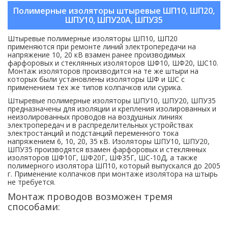
Полимерные изоляторы штыревые ШП10, ШП20,
ШПУ10, ШПУ20А, ШПУ35
Штыревые полимерные изоляторы ШП10, ШП20
применяются при ремонте линий электропередачи на
напряжение 10, 20 кВ взамен ранее производимых
фарфоровых и стеклянных изоляторов ШФ10, ШФ20, ШС10.
Монтаж изоляторов производится на те же штыри на
которых были установлены изоляторы ШФ и ШС с
применением тех же типов колпачков или сурика.
Штыревые полимерные изоляторы ШПУ10, ШПУ20, ШПУ35
предназначены для изоляции и крепления изолированных и
неизолированных проводов на воздушных линиях
электропередач и в распределительных устройствах
электростанций и подстанций переменного тока
напряжением 6, 10, 20, 35 кВ. Изоляторы ШПУ10, ШПУ20,
ШПУ35 производятся взамен фарфоровых и стеклянных
изоляторов ШФ10Г, ШФ20Г, ШФ35Г, ШC-10Д, а также
полимерного изолятора ШП10, который выпускался до 2005
г. Применение колпачков при монтаже изолятора на штырь
не требуется.
Монтаж проводов возможен тремя
способами: