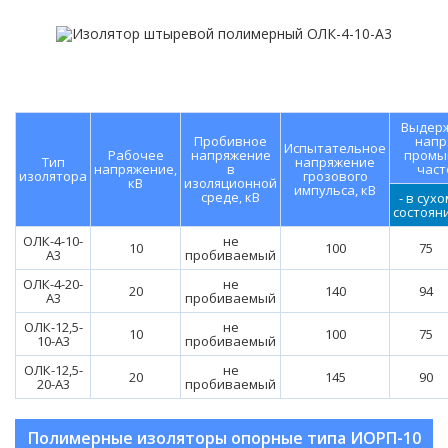
Выдер
Пробивное
напр
Испытательное
Рабочее
напряжение
промы
Тип
напряжение
напряжение,
в
част
изолятора
грозового
кВ
изоляционной
импульса, кВ
среде, кВ
- в сухо
состоян
ОЛК-4-10-
не
10
100
75
А3
пробиваемый
ОЛК-4-20-
не
20
140
94
А3
пробиваемый
ОЛК-12,5-
не
10
100
75
10-А3
пробиваемый
ОЛК-12,5-
не
20
145
90
20-А3
пробиваемый
Полимерные изоляторы опорные типа ИОРП-10