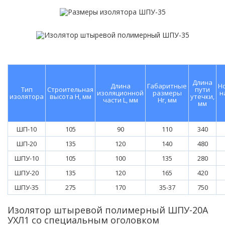
Длина
Длина
Габаритные
Н
Тип
Строительная
пути
изоляционной
размеры
н
изолятора
высота Н, мм
утечки,
части L, мм
Hr, мм
мм
ШП-10
105
90
110
340
ШП-20
135
120
140
480
ШПУ-10
105
100
135
280
ШПУ-20
135
120
165
420
ШПУ-35
275
170
35-37
750
Изолятор штыревой полимерный ШПУ-20А
УХЛ1 со специальным оголовком