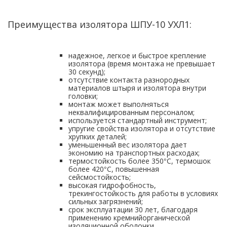
Преимущества изолятора ШПУ-10 УХЛ1:
надежное, легкое и быстрое крепление
изолятора (время монтажа не превышает
30 секунд);
отсутствие контакта разнородных
материалов штыря и изолятора внутри
головки;
монтаж может выполняться
неквалифицированным персоналом;
используется стандартный инструмент;
упругие свойства изолятора и отсутствие
хрупких деталей;
уменьшенный вес изолятора дает
экономию на транспортных расходах;
термостойкость более 350
С, термошок
°
более 420
С, повышенная
°
сейсмостойкость;
высокая гидрофобность,
трекингостойкость для работы в условиях
сильных загрязнений;
срок эксплуатации 30 лет, благодаря
применению кремнийорганической
изоляционной оболочки.