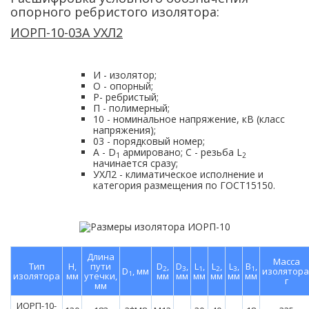
опорного ребристого изолятора:
ИОРП-10-03А УХЛ2
И - изолятор;
О - опорный;
Р- ребристый;
П - полимерный;
10 - номинальное напряжение, кВ (класс
напряжения);
03 - порядковый номер;
А - D
армировано; С - резьба L
1
2
начинается сразу;
УХЛ2 - климатическое исполнение и
категория размещения по ГОСТ15150.
Длина
Масса
Тип
H,
пути
D
,
D
,
L
,
L
,
L
,
B
,
2
3
1
2
3
1
D
, мм
изолятора
1
изолятора
мм
утечки,
мм
мм
мм
мм
мм
мм
г
мм
ИОРП-10-