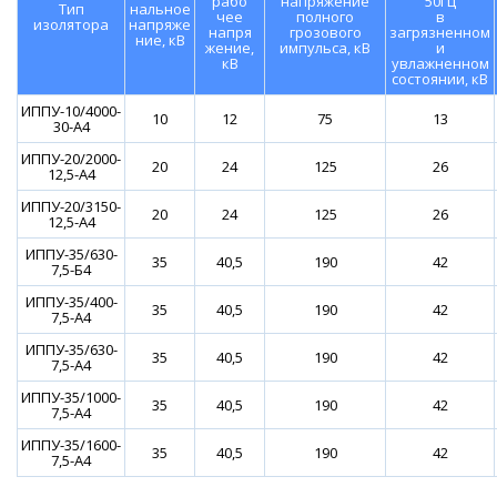
рабо
напряжение
50Гц
Тип
нальное
чее
полного
в
изолятора
напряже
напря
грозового
загрязненном
ние, кВ
жение,
импульса, кВ
и
кВ
увлажненном
состоянии, кВ
ИППУ-10/4000-
10
12
75
13
30-А4
ИППУ-20/2000-
20
24
125
26
12,5-А4
ИППУ-20/3150-
20
24
125
26
12,5-А4
ИППУ-35/630-
35
40,5
190
42
7,5-Б4
ИППУ-35/400-
35
40,5
190
42
7,5-А4
ИППУ-35/630-
35
40,5
190
42
7,5-А4
ИППУ-35/1000-
35
40,5
190
42
7,5-А4
ИППУ-35/1600-
35
40,5
190
42
7,5-А4