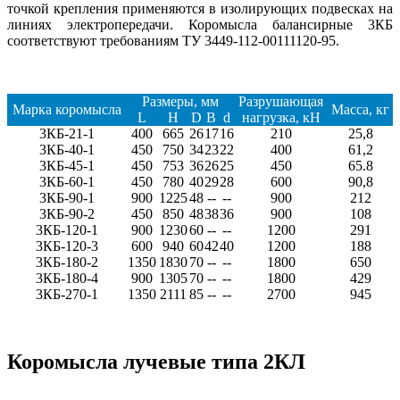
точкой крепления применяются в изолирующих подвесках на
линиях электропередачи. Коромысла балансирные 3КБ
соответствуют требованиям ТУ 3449-112-00111120-95.
Размеры, мм
Разрушающая
Марка коромысла
Масса, кг
L
H
D
B
d
нагрузка, кН
3КБ-21-1
400
665
26
17
16
210
25,8
3КБ-40-1
450
750
34
23
22
400
61,2
3КБ-45-1
450
753
36
26
25
450
65.8
3КБ-60-1
450
780
40
29
28
600
90,8
3КБ-90-1
900
1225
48
--
--
900
212
3КБ-90-2
450
850
48
38
36
900
108
3КБ-120-1
900
1230
60
--
--
1200
291
3КБ-120-3
600
940
60
42
40
1200
188
3КБ-180-2
1350
1830
70
--
--
1800
650
3КБ-180-4
900
1305
70
--
--
1800
429
3КБ-270-1
1350
2111
85
--
--
2700
945
Коромысла лучевые типа 2КЛ