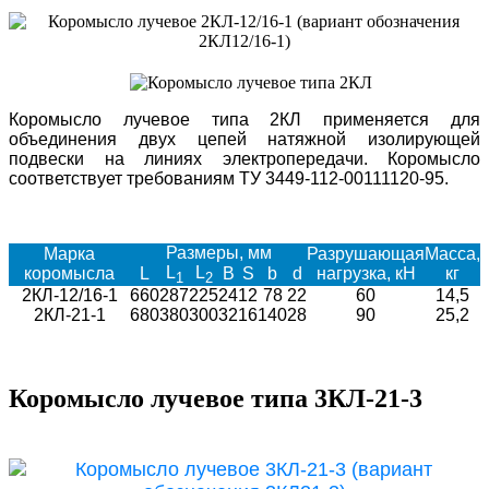
Коромысло лучевое типа 2КЛ применяется для
объединения двух цепей натяжной изолирующей
подвески на линиях электропередачи. Коромысло
соответствует требованиям ТУ 3449-112-00111120-95.
Размеры, мм
Марка
Разрушающая
Масса,
L
L
коромысла
L
B
S
b
d
нагрузка, кН
кг
1
2
2КЛ-12/16-1
660
287
225
24
12
78
22
60
14,5
2КЛ-21-1
680
380
300
32
16
140
28
90
25,2
Коромысло лучевое типа 3КЛ-21-3