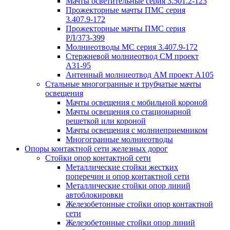
Мачты осветительные серия 3.501.2-123
Прожекторные мачты ПМС серия
3.407.9-172
Прожекторные мачты ПМС серия
РЛ/373-399
Молниеотводы МС серия 3.407.9-172
Стержневой молниеотвод СМ проект
А31-95
Антенный молниеотвод АМ проект А105
Стальные многогранные и трубчатые мачты
освещения
Мачты освещения с мобильной короной
Мачты освещения со стационарной
решеткой или короной
Мачты освещения с молниеприемником
Многогранные молниеотводы
Опоры контактной сети железных дорог
Стойки опор контактной сети
Металлические стойки жестких
поперечин и опор контактной сети
Металлические стойки опор линий
автоблокировки
Железобетонные стойки опор контактной
сети
Железобетонные стойки опор линий