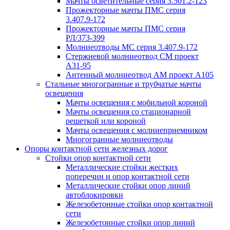
Мачты осветительные серия 3.501.2-123
Прожекторные мачты ПМС серия
3.407.9-172
Прожекторные мачты ПМС серия
РЛ/373-399
Молниеотводы МС серия 3.407.9-172
Стержневой молниеотвод СМ проект
А31-95
Антенный молниеотвод АМ проект А105
Стальные многогранные и трубчатые мачты
освещения
Мачты освещения с мобильной короной
Мачты освещения со стационарной
решеткой или короной
Мачты освещения с молниеприемником
Многогранные молниеотводы
Опоры контактной сети железных дорог
Стойки опор контактной сети
Металлические стойки жестких
поперечин и опор контактной сети
Металлические стойки опор линий
автоблокировки
Железобетонные стойки опор контактной
сети
Железобетонные стойки опор линий