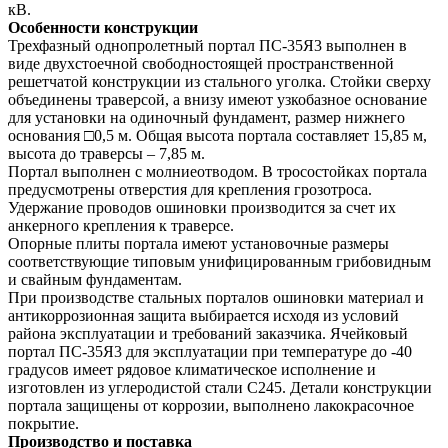
кВ.
Особенности конструкции
Трехфазный однопролетный портал ПС-35Я3 выполнен в
виде двухстоечной свободностоящей пространственной
решетчатой конструкции из стального уголка. Стойки сверху
объединены траверсой, а внизу имеют узкобазное основание
для установки на одиночный фундамент, размер нижнего
основания □0,5 м. Общая высота портала составляет 15,85 м,
высота до траверсы – 7,85 м.
Портал выполнен с молниеотводом. В тросостойках портала
предусмотрены отверстия для крепления грозотроса.
Удержание проводов ошиновки производится за счет их
анкерного крепления к траверсе.
Опорные плиты портала имеют установочные размеры
соответствующие типовым унифицированным грибовидным
и свайным фундаментам.
При производстве стальных порталов ошиновки материал и
антикоррозионная защита выбирается исходя из условий
района эксплуатации и требований заказчика. Ячейковый
портал ПС-35Я3 для эксплуатации при температуре до -40
градусов имеет рядовое климатическое исполнение и
изготовлен из углеродистой стали С245. Детали конструкции
портала защищены от коррозии, выполнено лакокрасочное
покрытие.
Производство и поставка