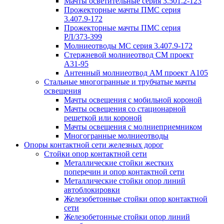
Мачты осветительные серия 3.501.2-123
Прожекторные мачты ПМС серия
3.407.9-172
Прожекторные мачты ПМС серия
РЛ/373-399
Молниеотводы МС серия 3.407.9-172
Стержневой молниеотвод СМ проект
А31-95
Антенный молниеотвод АМ проект А105
Стальные многогранные и трубчатые мачты
освещения
Мачты освещения с мобильной короной
Мачты освещения со стационарной
решеткой или короной
Мачты освещения с молниеприемником
Многогранные молниеотводы
Опоры контактной сети железных дорог
Стойки опор контактной сети
Металлические стойки жестких
поперечин и опор контактной сети
Металлические стойки опор линий
автоблокировки
Железобетонные стойки опор контактной
сети
Железобетонные стойки опор линий