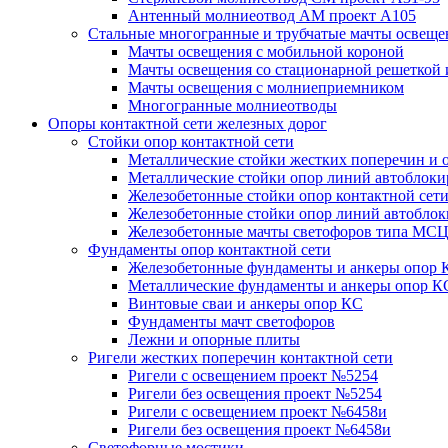
Антенный молниеотвод АМ проект А105
Стальные многогранные и трубчатые мачты освеще
Мачты освещения с мобильной короной
Мачты освещения со стационарной решеткой 
Мачты освещения с молниеприемником
Многогранные молниеотводы
Опоры контактной сети железных дорог
Стойки опор контактной сети
Металлические стойки жестких поперечин и о
Металлические стойки опор линий автоблоки
Железобетонные стойки опор контактной сет
Железобетонные стойки опор линий автобло
Железобетонные мачты светофоров типа М
Фундаменты опор контактной сети
Железобетонные фундаменты и анкеры опор 
Металлические фундаменты и анкеры опор К
Винтовые сваи и анкеры опор КС
Фундаменты мачт светофоров
Лежни и опорные плиты
Ригели жестких поперечин контактной сети
Ригели с освещением проект №5254
Ригели без освещения проект №5254
Ригели с освещением проект №6458и
Ригели без освещения проект №6458и
Светофорные мостики