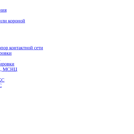
ния
или короной
пор контактной сети
ровки
и
кировки
СЦ, МСНЦ
КС
С