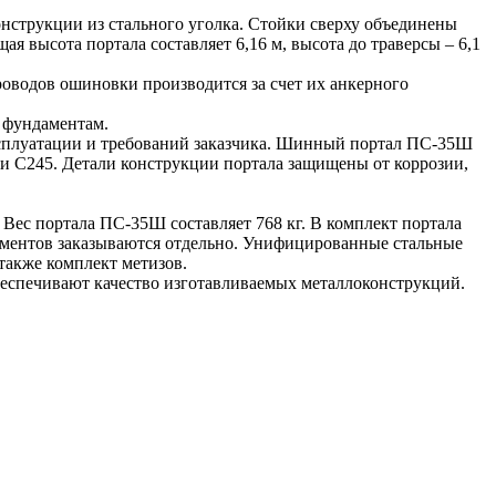
струкции из стального уголка. Стойки сверху объединены
я высота портала составляет 6,16 м, высота до траверсы – 6,1
роводов ошиновки производится за счет их анкерного
 фундаментам.
ксплуатации и требований заказчика. Шинный портал ПС-35Ш
али С245. Детали конструкции портала защищены от коррозии,
ес портала ПС-35Ш составляет 768 кг. В комплект портала
аментов заказываются отдельно. Унифицированные стальные
также комплект метизов.
беспечивают качество изготавливаемых металлоконструкций.