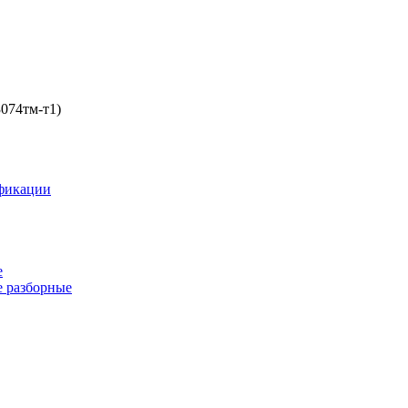
074тм-т1)
фикации
е
 разборные