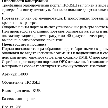
Особенности конструкции
Трехфазный однопролетный портал ПС-35Ш выполнен в виде дв
траверсой, а внизу имеют узкобазное основание для установки 
м.
Портал выполнен без молниеотвода. В тросостойках портала п
крепления к траверсе.
Опорные плиты портала имеют установочные размеры соотв
При производстве стальных порталов ошиновки материал и ан
для эксплуатации при температуре до -40 градусов имеет рядо
выполнено лакокрасочное покрытие.
Производство и поставка
Портал поставляется в разобранном виде габаритными сварны
ошиновки не входят крепежные элементы к подножникам и сва
порталы имеют маркировку деталей согласно КМД. С порталом 
Серийное производство порталов ОРУ, отлаженный технологиче
Контрольная сборка гарантирует заказчику точность изготовл
Артикул:
14000
Обозначение:
ПС-35Ш
Валюта для цены:
RUB
Базовая единица:
шт
Вес, кг:
768