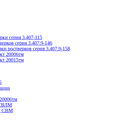
ки серия 3.407-115
рков серия 3.407.9-146
ки ростверков серия 3.407.9-158
кт 20006тм
кт 20015тм
5
ации
20006тм
 СВЛМ
В, СВМ