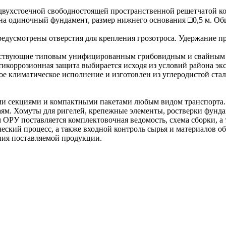
ухстоечной свободностоящей пространственной решетчатой кон
на одиночный фундамент, размер нижнего основания □0,5 м. Обща
редусмотрены отверстия для крепления грозотроса. Удержание п
етствующие типовым унифицированным грибовидным и свайным
тикоррозионная защита выбирается исходя из условий района э
вое климатическое исполнение и изготовлен из углеродистой ст
ми секциями и компактными пакетами любым видом транспорта. В
ям. Хомуты для ригелей, крепежные элементы, ростверки фунд
ОРУ поставляется комплектовочная ведомость, схема сборки, а 
ский процесс, а также входной контроль сырья и материалов о
ения поставляемой продукции.