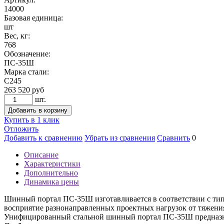
14000
Базовая единица:
шт
Вес, кг:
768
Обозначение:
ПС-35Ш
Марка стали:
С245
263 520
руб
шт.
Добавить в корзину
Купить в 1 клик
Отложить
Добавить к сравнению
Убрать из сравнения
Сравнить
0
Описание
Характеристики
Дополнительно
Динамика цены
Шинный портал ПС-35Ш изготавливается в соответствии с типо
восприятие разнонаправленных проектных нагрузок от тяжения
Унифицированный стальной шинный портал ПС-35Ш предназна