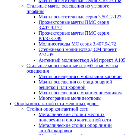
Мачты осветительные серия 3.501.9-158
Стальные мачты освещения из углового
профиля
Мачты осветительные серия 3.501.2-123
Прожекторные мачты ПМС серия
3.407.9-172
Прожекторные мачты ПМС серия
РЛ/373-399
Молниеотводы МС серия 3.407.9-172
Стержневой молниеотвод СМ проект
А31-95
Антенный молниеотвод АМ проект А105
Стальные многогранные и трубчатые мачты
освещения
Мачты освещения с мобильной короной
Мачты освещения со стационарной
решеткой или короной
Мачты освещения с молниеприемником
Многогранные молниеотводы
Опоры контактной сети железных дорог
Стойки опор контактной сети
Металлические стойки жестких
поперечин и опор контактной сети
Металлические стойки опор линий
автоблокировки