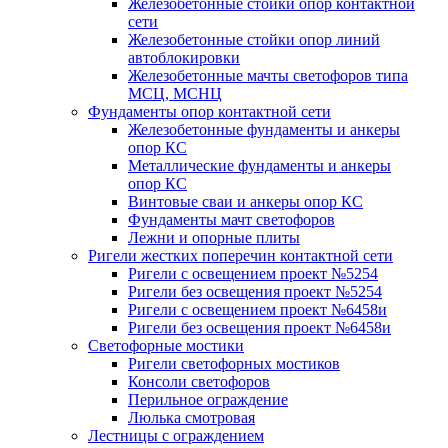
Железобетонные стойки опор контактной
сети
Железобетонные стойки опор линий
автоблокировки
Железобетонные мачты светофоров типа
МСЦ, МСНЦ
Фундаменты опор контактной сети
Железобетонные фундаменты и анкеры
опор КС
Металлические фундаменты и анкеры
опор КС
Винтовые сваи и анкеры опор КС
Фундаменты мачт светофоров
Лежни и опорные плиты
Ригели жестких поперечин контактной сети
Ригели с освещением проект №5254
Ригели без освещения проект №5254
Ригели с освещением проект №6458и
Ригели без освещения проект №6458и
Светофорные мостики
Ригели светофорных мостиков
Консоли светофоров
Перильное ограждение
Люлька смотровая
Лестницы с ограждением