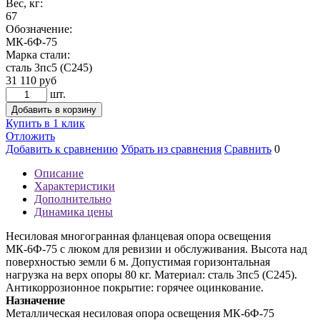
Вес, кг:
67
Обозначение:
МК-6Ф-75
Марка стали:
сталь 3пс5 (С245)
31 110
руб
шт.
Добавить в корзину
Купить в 1 клик
Отложить
Добавить к сравнению
Убрать из сравнения
Сравнить
0
Описание
Характеристики
Дополнительно
Динамика цены
Несиловая многогранная фланцевая опора освещения
МК-6Ф-75 с люком для ревизии и обслуживания. Высота над
поверхностью земли 6 м. Допустимая горизонтальная
нагрузка на верх опоры 80 кг. Материал: сталь 3пс5 (С245).
Антикоррозионное покрытие: горячее оцинкование.
Назначение
Металлическая несиловая опора освещения МК-6Ф-75