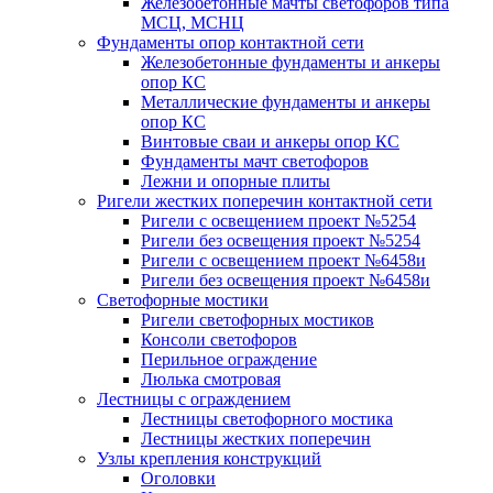
Железобетонные мачты светофоров типа
МСЦ, МСНЦ
Фундаменты опор контактной сети
Железобетонные фундаменты и анкеры
опор КС
Металлические фундаменты и анкеры
опор КС
Винтовые сваи и анкеры опор КС
Фундаменты мачт светофоров
Лежни и опорные плиты
Ригели жестких поперечин контактной сети
Ригели с освещением проект №5254
Ригели без освещения проект №5254
Ригели с освещением проект №6458и
Ригели без освещения проект №6458и
Светофорные мостики
Ригели светофорных мостиков
Консоли светофоров
Перильное ограждение
Люлька смотровая
Лестницы с ограждением
Лестницы светофорного мостика
Лестницы жестких поперечин
Узлы крепления конструкций
Оголовки