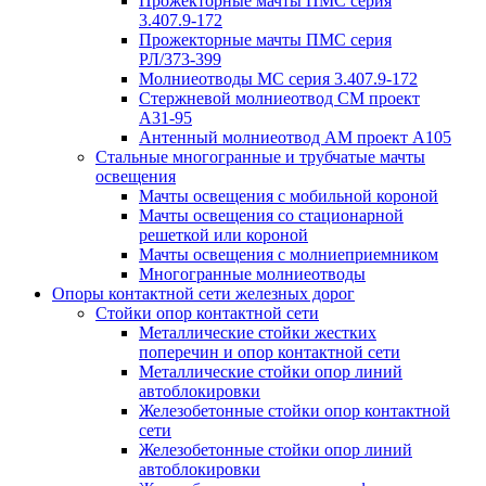
Прожекторные мачты ПМС серия
3.407.9-172
Прожекторные мачты ПМС серия
РЛ/373-399
Молниеотводы МС серия 3.407.9-172
Стержневой молниеотвод СМ проект
А31-95
Антенный молниеотвод АМ проект А105
Стальные многогранные и трубчатые мачты
освещения
Мачты освещения с мобильной короной
Мачты освещения со стационарной
решеткой или короной
Мачты освещения с молниеприемником
Многогранные молниеотводы
Опоры контактной сети железных дорог
Стойки опор контактной сети
Металлические стойки жестких
поперечин и опор контактной сети
Металлические стойки опор линий
автоблокировки
Железобетонные стойки опор контактной
сети
Железобетонные стойки опор линий
автоблокировки