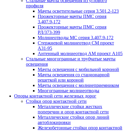
Стальные мачты освещения из углового
профиля
Мачты осветительные серия 3.501.2-123
Прожекторные мачты ПМС серия
3.407.9-172
Прожекторные мачты ПМС серия
РЛ/373-399
Молниеотводы МС серия 3.407.9-172
Стержневой молниеотвод СМ проект
А31-95
Антенный молниеотвод АМ проект А105
Стальные многогранные и трубчатые мачты
освещения
Мачты освещения с мобильной короной
Мачты освещения со стационарной
решеткой или короной
Мачты освещения с молниеприемником
Многогранные молниеотводы
Опоры контактной сети железных дорог
Стойки опор контактной сети
Металлические стойки жестких
поперечин и опор контактной сети
Металлические стойки опор линий
автоблокировки
Железобетонные стойки опор контактной