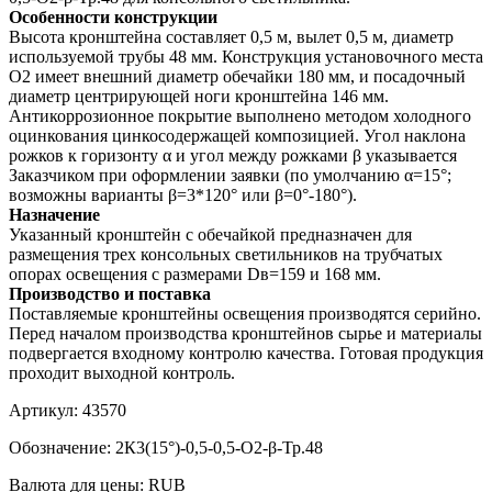
Особенности конструкции
Высота кронштейна составляет 0,5 м, вылет 0,5 м, диаметр
используемой трубы 48 мм. Конструкция установочного места
О2 имеет внешний диаметр обечайки 180 мм, и посадочный
диаметр центрирующей ноги кронштейна 146 мм.
Антикоррозионное покрытие выполнено методом холодного
оцинкования цинкосодержащей композицией. Угол наклона
рожков к горизонту α и угол между рожками β указывается
Заказчиком при оформлении заявки (по умолчанию α=15°;
возможны варианты β=3*120° или β=0°-180°).
Назначение
Указанный кронштейн с обечайкой предназначен для
размещения трех консольных светильников на трубчатых
опорах освещения с размерами Dв=159 и 168 мм.
Производство и поставка
Поставляемые кронштейны освещения производятся серийно.
Перед началом производства кронштейнов сырье и материалы
подвергается входному контролю качества. Готовая продукция
проходит выходной контроль.
Артикул:
43570
Обозначение:
2К3(15°)-0,5-0,5-О2-β-Тр.48
Валюта для цены:
RUB