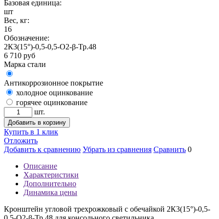
Базовая единица:
шт
Вес, кг:
16
Обозначение:
2К3(15°)-0,5-0,5-О2-β-Тр.48
6 710
руб
Марка стали
Антикоррозионное покрытие
холодное оцинкование
горячее оцинкование
шт.
Добавить в корзину
Купить в 1 клик
Отложить
Добавить к сравнению
Убрать из сравнения
Сравнить
0
Описание
Характеристики
Дополнительно
Динамика цены
Кронштейн угловой трехрожковый с обечайкой 2К3(15°)-0,5-
0,5-О2-β-Тр.48 для консольного светильника.