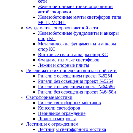
сети
Железобетонные стойки опор линий
автоблокировки
Железобетонные мачты светофоров типа
МСЦ, МСНЦ
Фундаменты опор контактной сети
Железобетонные фундаменты и анкеры
опор КС
Металлические фундаменты и анкеры
опор КС
Винтовые сваи и анкеры опор КС
Фундаменты мачт светофоров
Лежни и опорные плиты
Ригели жестких поперечин контактной сети
Ригели с освещением проект №5254
Ригели без освещения проект №5254
Ригели с освещением проект №6458и
Ригели без освещения проект №6458и
Светофорные мостики
Ригели светофорных мостиков
Консоли светофоров
Перильное ограждение
Люлька смотровая
Лестницы с ограждением
Лестницы светофорного мостика