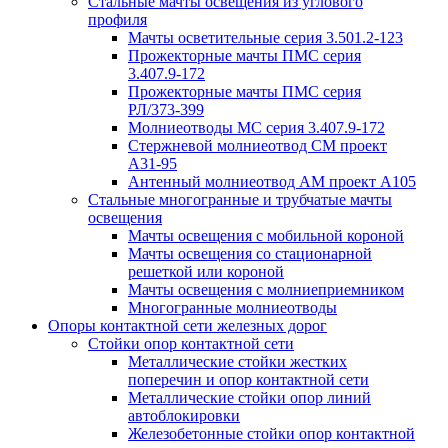
Стальные мачты освещения из углового
профиля
Мачты осветительные серия 3.501.2-123
Прожекторные мачты ПМС серия
3.407.9-172
Прожекторные мачты ПМС серия
РЛ/373-399
Молниеотводы МС серия 3.407.9-172
Стержневой молниеотвод СМ проект
А31-95
Антенный молниеотвод АМ проект А105
Стальные многогранные и трубчатые мачты
освещения
Мачты освещения с мобильной короной
Мачты освещения со стационарной
решеткой или короной
Мачты освещения с молниеприемником
Многогранные молниеотводы
Опоры контактной сети железных дорог
Стойки опор контактной сети
Металлические стойки жестких
поперечин и опор контактной сети
Металлические стойки опор линий
автоблокировки
Железобетонные стойки опор контактной