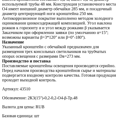
используемой трубы 48 мм. Конструкция установочного места
О4 имеет внешний диаметр обечайки 285 мм, и посадочный
диаметр центрирующей ноги кронштейна 250 мм.
Антикоррозионное покрытие выполнено методом холодного
оцинкования цинкосодержащей композицией. Угол наклона
рожков к горизонту α и угол между рожками β указывается
Заказчиком при оформлении заявки (по умолчанию α=15°;
возможны варианты β=3*120° или β=0°-180°).
Назначение
Указанный кронштейн с обечайкой предназначен для
размещения трех консольных светильников на трубчатых
опорах освещения с размерами Dв=273 мм.
Производство и поставка
Поставляемые кронштейны освещения производятся серийно.
Перед началом производства кронштейнов сырье и материалы
подвергается входному контролю качества. Готовая продукция
проходит выходной контроль.
Артикул:
43510
Обозначение:
2К3(15°)-0,2-0,2-О4-β-Тр.48
Валюта для цены:
RUB
Базовая единица:
шт