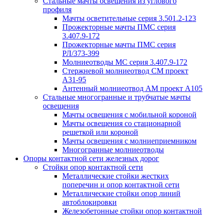
Стальные мачты освещения из углового
профиля
Мачты осветительные серия 3.501.2-123
Прожекторные мачты ПМС серия
3.407.9-172
Прожекторные мачты ПМС серия
РЛ/373-399
Молниеотводы МС серия 3.407.9-172
Стержневой молниеотвод СМ проект
А31-95
Антенный молниеотвод АМ проект А105
Стальные многогранные и трубчатые мачты
освещения
Мачты освещения с мобильной короной
Мачты освещения со стационарной
решеткой или короной
Мачты освещения с молниеприемником
Многогранные молниеотводы
Опоры контактной сети железных дорог
Стойки опор контактной сети
Металлические стойки жестких
поперечин и опор контактной сети
Металлические стойки опор линий
автоблокировки
Железобетонные стойки опор контактной