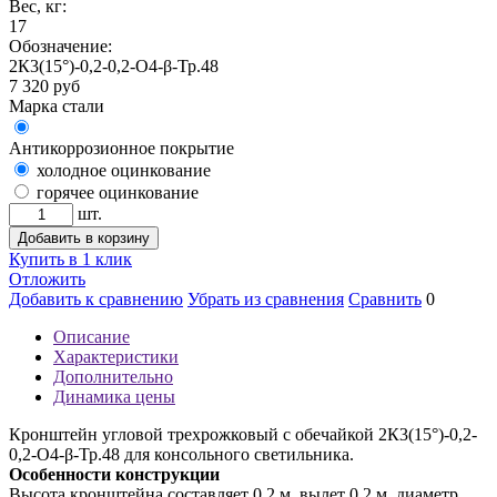
Вес, кг:
17
Обозначение:
2К3(15°)-0,2-0,2-О4-β-Тр.48
7 320
руб
Марка стали
Антикоррозионное покрытие
холодное оцинкование
горячее оцинкование
шт.
Добавить в корзину
Купить в 1 клик
Отложить
Добавить к сравнению
Убрать из сравнения
Сравнить
0
Описание
Характеристики
Дополнительно
Динамика цены
Кронштейн угловой трехрожковый с обечайкой 2К3(15°)-0,2-
0,2-О4-β-Тр.48 для консольного светильника.
Особенности конструкции
Высота кронштейна составляет 0,2 м, вылет 0,2 м, диаметр