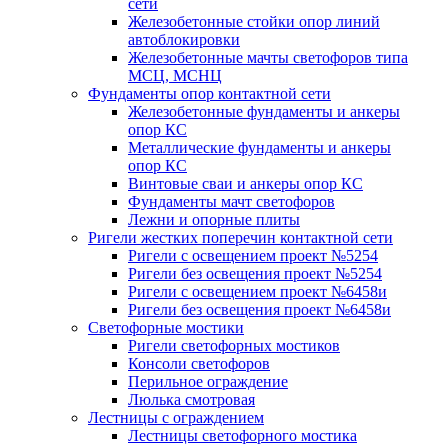
сети
Железобетонные стойки опор линий
автоблокировки
Железобетонные мачты светофоров типа
МСЦ, МСНЦ
Фундаменты опор контактной сети
Железобетонные фундаменты и анкеры
опор КС
Металлические фундаменты и анкеры
опор КС
Винтовые сваи и анкеры опор КС
Фундаменты мачт светофоров
Лежни и опорные плиты
Ригели жестких поперечин контактной сети
Ригели с освещением проект №5254
Ригели без освещения проект №5254
Ригели с освещением проект №6458и
Ригели без освещения проект №6458и
Светофорные мостики
Ригели светофорных мостиков
Консоли светофоров
Перильное ограждение
Люлька смотровая
Лестницы с ограждением
Лестницы светофорного мостика