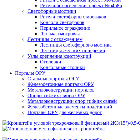
Ригели без освещения проект №6458и
Светофорные мостики
Ригели светофорных мостиков
Консоли светофоров
Перильное ограждение
Люлька смотровая
Лестницы с ограждением
Лестницы светофорного мостика
Лестницы жестких поперечин
Узлы крепления конструкций
Оголовки
Консольные столики
Порталы ОРУ
Стальные порталы ОРУ
Железобетонные порталы ОРУ
Металлоконструкции порталов
Опоры гибких связей ОРУ
Металлоконструкции опор гибких связей
Железобетонные элементы подстанций
Порталы ОРУ для железных дорог