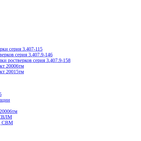
ки серия 3.407-115
рков серия 3.407.9-146
ки ростверков серия 3.407.9-158
кт 20006тм
кт 20015тм
5
ации
20006тм
 СВЛМ
В, СВМ