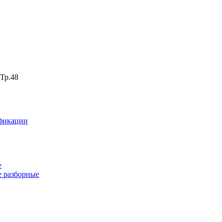
Тр.48
фикации
е
 разборные