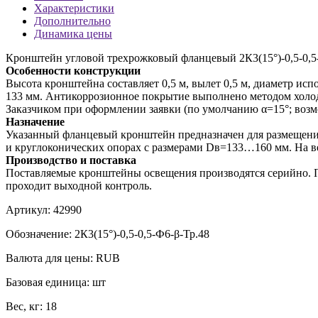
Характеристики
Дополнительно
Динамика цены
Кронштейн угловой трехрожковый фланцевый 2К3(15°)-0,5-0,5-
Особенности конструкции
Высота кронштейна составляет 0,5 м, вылет 0,5 м, диаметр ис
133 мм. Антикоррозионное покрытие выполнено методом холод
Заказчиком при оформлении заявки (по умолчанию α=15°; возм
Назначение
Указанный фланцевый кронштейн предназначен для размещения
и круглоконических опорах с размерами Dв=133…160 мм. На ве
Производство и поставка
Поставляемые кронштейны освещения производятся серийно. П
проходит выходной контроль.
Артикул:
42990
Обозначение:
2К3(15°)-0,5-0,5-Ф6-β-Тр.48
Валюта для цены:
RUB
Базовая единица:
шт
Вес, кг:
18