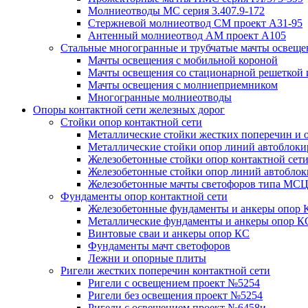
Молниеотводы МС серия 3.407.9-172
Стержневой молниеотвод СМ проект А31-95
Антенный молниеотвод АМ проект А105
Стальные многогранные и трубчатые мачты освеще
Мачты освещения с мобильной короной
Мачты освещения со стационарной решеткой 
Мачты освещения с молниеприемником
Многогранные молниеотводы
Опоры контактной сети железных дорог
Стойки опор контактной сети
Металлические стойки жестких поперечин и о
Металлические стойки опор линий автоблоки
Железобетонные стойки опор контактной сет
Железобетонные стойки опор линий автобло
Железобетонные мачты светофоров типа М
Фундаменты опор контактной сети
Железобетонные фундаменты и анкеры опор 
Металлические фундаменты и анкеры опор К
Винтовые сваи и анкеры опор КС
Фундаменты мачт светофоров
Лежни и опорные плиты
Ригели жестких поперечин контактной сети
Ригели с освещением проект №5254
Ригели без освещения проект №5254
Ригели с освещением проект №6458и