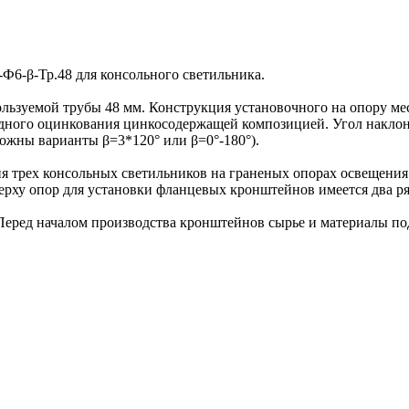
Ф6-β-Тр.48 для консольного светильника.
пользуемой трубы 48 мм. Конструкция установочного на опору м
ного оцинкования цинкосодержащей композицией. Угол наклона 
ожны варианты β=3*120° или β=0°-180°).
 трех консольных светильников на граненых опорах освещения
рху опор для установки фланцевых кронштейнов имеется два ряд
еред началом производства кронштейнов сырье и материалы под