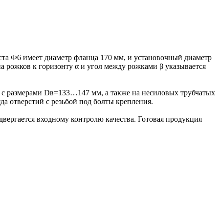
еста Ф6 имеет диаметр фланца 170 мм, и установочный диаметр
рожков к горизонту α и угол между рожками β указывается
 с размерами Dв=133…147 мм, а также на несиловых трубчатых
а отверстий с резьбой под болты крепления.
вергается входному контролю качества. Готовая продукция