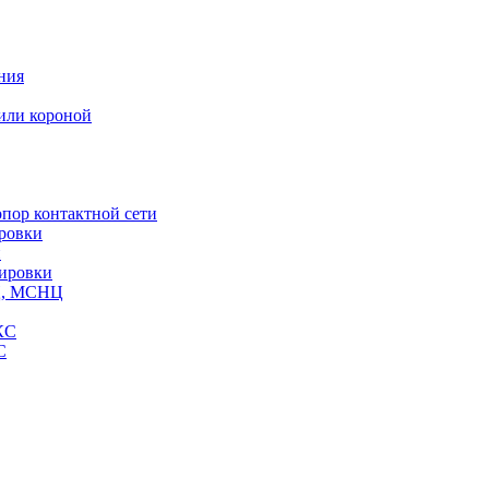
ния
или короной
пор контактной сети
ровки
и
кировки
СЦ, МСНЦ
КС
С