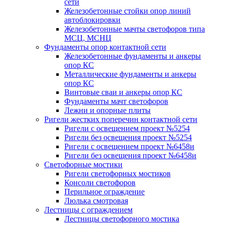
сети
Железобетонные стойки опор линий
автоблокировки
Железобетонные мачты светофоров типа
МСЦ, МСНЦ
Фундаменты опор контактной сети
Железобетонные фундаменты и анкеры
опор КС
Металлические фундаменты и анкеры
опор КС
Винтовые сваи и анкеры опор КС
Фундаменты мачт светофоров
Лежни и опорные плиты
Ригели жестких поперечин контактной сети
Ригели с освещением проект №5254
Ригели без освещения проект №5254
Ригели с освещением проект №6458и
Ригели без освещения проект №6458и
Светофорные мостики
Ригели светофорных мостиков
Консоли светофоров
Перильное ограждение
Люлька смотровая
Лестницы с ограждением
Лестницы светофорного мостика