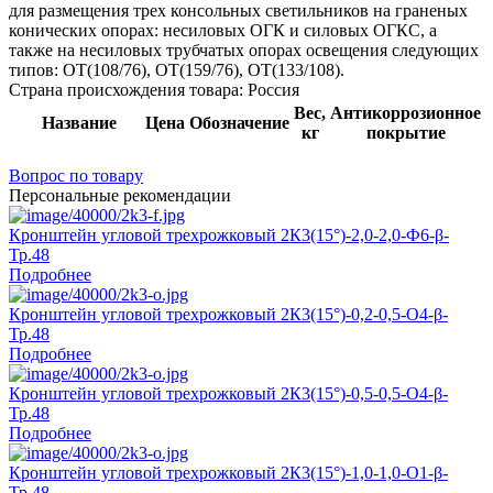
для размещения трех консольных светильников на граненых
конических опорах: несиловых ОГК и силовых ОГКС, а
также на несиловых трубчатых опорах освещения следующих
типов: ОТ(108/76), ОТ(159/76), ОТ(133/108).
Страна происхождения товара: Россия
Вес,
Антикоррозионное
Название
Цена
Обозначение
кг
покрытие
Вопрос по товару
Персональные рекомендации
Кронштейн угловой трехрожковый 2К3(15°)-2,0-2,0-Ф6-β-
Тр.48
Подробнее
Кронштейн угловой трехрожковый 2К3(15°)-0,2-0,5-О4-β-
Тр.48
Подробнее
Кронштейн угловой трехрожковый 2К3(15°)-0,5-0,5-О4-β-
Тр.48
Подробнее
Кронштейн угловой трехрожковый 2К3(15°)-1,0-1,0-О1-β-
Тр.48