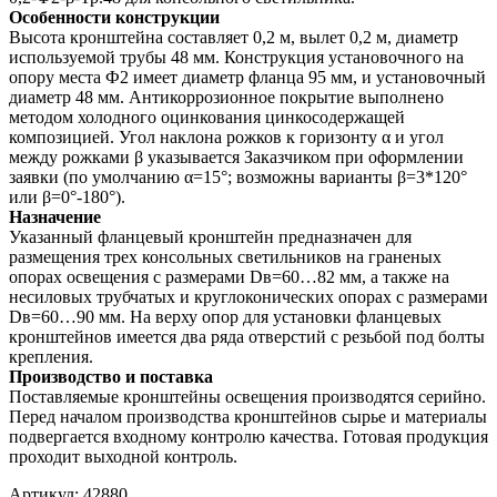
Особенности конструкции
Высота кронштейна составляет 0,2 м, вылет 0,2 м, диаметр
используемой трубы 48 мм. Конструкция установочного на
опору места Ф2 имеет диаметр фланца 95 мм, и установочный
диаметр 48 мм. Антикоррозионное покрытие выполнено
методом холодного оцинкования цинкосодержащей
композицией. Угол наклона рожков к горизонту α и угол
между рожками β указывается Заказчиком при оформлении
заявки (по умолчанию α=15°; возможны варианты β=3*120°
или β=0°-180°).
Назначение
Указанный фланцевый кронштейн предназначен для
размещения трех консольных светильников на граненых
опорах освещения с размерами Dв=60…82 мм, а также на
несиловых трубчатых и круглоконических опорах с размерами
Dв=60…90 мм. На верху опор для установки фланцевых
кронштейнов имеется два ряда отверстий с резьбой под болты
крепления.
Производство и поставка
Поставляемые кронштейны освещения производятся серийно.
Перед началом производства кронштейнов сырье и материалы
подвергается входному контролю качества. Готовая продукция
проходит выходной контроль.
Артикул:
42880