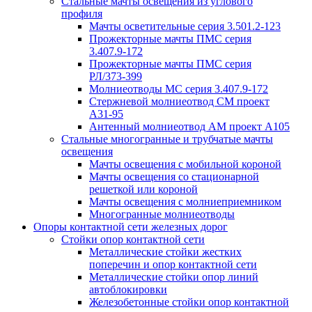
Стальные мачты освещения из углового
профиля
Мачты осветительные серия 3.501.2-123
Прожекторные мачты ПМС серия
3.407.9-172
Прожекторные мачты ПМС серия
РЛ/373-399
Молниеотводы МС серия 3.407.9-172
Стержневой молниеотвод СМ проект
А31-95
Антенный молниеотвод АМ проект А105
Стальные многогранные и трубчатые мачты
освещения
Мачты освещения с мобильной короной
Мачты освещения со стационарной
решеткой или короной
Мачты освещения с молниеприемником
Многогранные молниеотводы
Опоры контактной сети железных дорог
Стойки опор контактной сети
Металлические стойки жестких
поперечин и опор контактной сети
Металлические стойки опор линий
автоблокировки
Железобетонные стойки опор контактной