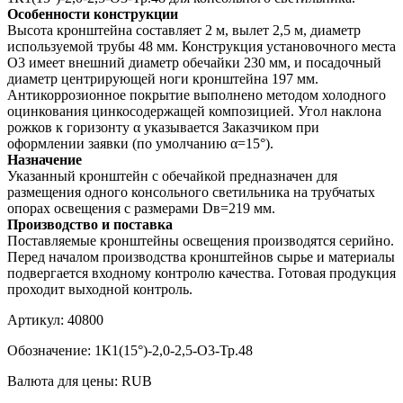
Особенности конструкции
Высота кронштейна составляет 2 м, вылет 2,5 м, диаметр
используемой трубы 48 мм. Конструкция установочного места
О3 имеет внешний диаметр обечайки 230 мм, и посадочный
диаметр центрирующей ноги кронштейна 197 мм.
Антикоррозионное покрытие выполнено методом холодного
оцинкования цинкосодержащей композицией. Угол наклона
рожков к горизонту α указывается Заказчиком при
оформлении заявки (по умолчанию α=15°).
Назначение
Указанный кронштейн с обечайкой предназначен для
размещения одного консольного светильника на трубчатых
опорах освещения с размерами Dв=219 мм.
Производство и поставка
Поставляемые кронштейны освещения производятся серийно.
Перед началом производства кронштейнов сырье и материалы
подвергается входному контролю качества. Готовая продукция
проходит выходной контроль.
Артикул:
40800
Обозначение:
1К1(15°)-2,0-2,5-О3-Тр.48
Валюта для цены:
RUB