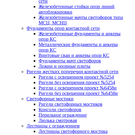
сети
Железобетонные стойки опор линий
автоблокировки
Железобетонные мачты светофоров типа
МСЦ, МСНЦ
Фундаменты опор контактной сети
Железобетонные фундаменты и анкеры
опор КС
Металлические фундаменты и анкеры
опор КС
Винтовые сваи и анкеры опор КС
Фундаменты мачт светофоров
Лежни и опорные плиты
Ригели жестких поперечин контактной сети
Ригели с освещением проект №5254
Ригели без освещения проект №5254
Ригели с освещением проект №6458и
Ригели без освещения проект №6458и
Светофорные мостики
Ригели светофорных мостиков
Консоли светофоров
Перильное ограждение
Люлька смотровая
Лестницы с ограждением
Лестницы светофорного мостика