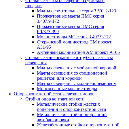
Стальные мачты освещения из углового
профиля
Мачты осветительные серия 3.501.2-123
Прожекторные мачты ПМС серия
3.407.9-172
Прожекторные мачты ПМС серия
РЛ/373-399
Молниеотводы МС серия 3.407.9-172
Стержневой молниеотвод СМ проект
А31-95
Антенный молниеотвод АМ проект А105
Стальные многогранные и трубчатые мачты
освещения
Мачты освещения с мобильной короной
Мачты освещения со стационарной
решеткой или короной
Мачты освещения с молниеприемником
Многогранные молниеотводы
Опоры контактной сети железных дорог
Стойки опор контактной сети
Металлические стойки жестких
поперечин и опор контактной сети
Металлические стойки опор линий
автоблокировки
Железобетонные стойки опор контактной