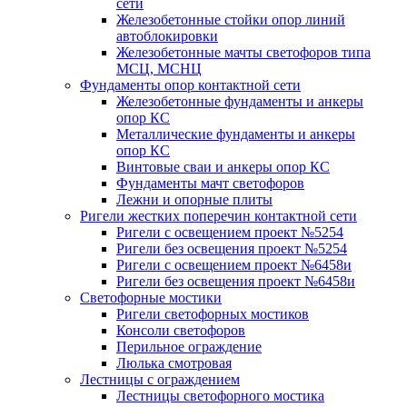
сети
Железобетонные стойки опор линий
автоблокировки
Железобетонные мачты светофоров типа
МСЦ, МСНЦ
Фундаменты опор контактной сети
Железобетонные фундаменты и анкеры
опор КС
Металлические фундаменты и анкеры
опор КС
Винтовые сваи и анкеры опор КС
Фундаменты мачт светофоров
Лежни и опорные плиты
Ригели жестких поперечин контактной сети
Ригели с освещением проект №5254
Ригели без освещения проект №5254
Ригели с освещением проект №6458и
Ригели без освещения проект №6458и
Светофорные мостики
Ригели светофорных мостиков
Консоли светофоров
Перильное ограждение
Люлька смотровая
Лестницы с ограждением
Лестницы светофорного мостика