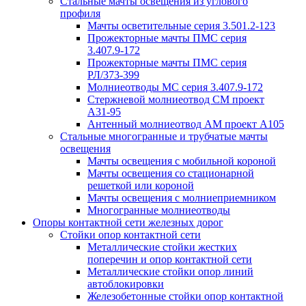
Стальные мачты освещения из углового
профиля
Мачты осветительные серия 3.501.2-123
Прожекторные мачты ПМС серия
3.407.9-172
Прожекторные мачты ПМС серия
РЛ/373-399
Молниеотводы МС серия 3.407.9-172
Стержневой молниеотвод СМ проект
А31-95
Антенный молниеотвод АМ проект А105
Стальные многогранные и трубчатые мачты
освещения
Мачты освещения с мобильной короной
Мачты освещения со стационарной
решеткой или короной
Мачты освещения с молниеприемником
Многогранные молниеотводы
Опоры контактной сети железных дорог
Стойки опор контактной сети
Металлические стойки жестких
поперечин и опор контактной сети
Металлические стойки опор линий
автоблокировки
Железобетонные стойки опор контактной