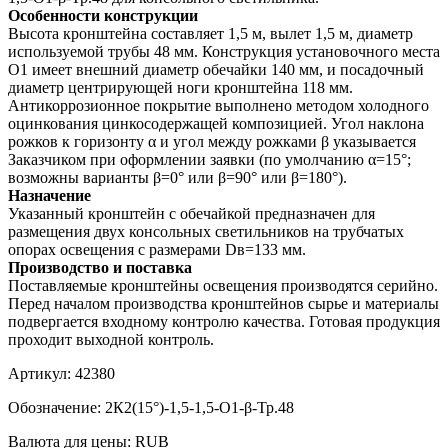
Особенности конструкции
Высота кронштейна составляет 1,5 м, вылет 1,5 м, диаметр
используемой трубы 48 мм. Конструкция установочного места
О1 имеет внешний диаметр обечайки 140 мм, и посадочный
диаметр центрирующей ноги кронштейна 118 мм.
Антикоррозионное покрытие выполнено методом холодного
оцинкования цинкосодержащей композицией. Угол наклона
рожков к горизонту α и угол между рожками β указывается
Заказчиком при оформлении заявки (по умолчанию α=15°;
возможны варианты β=0° или β=90° или β=180°).
Назначение
Указанный кронштейн с обечайкой предназначен для
размещения двух консольных светильников на трубчатых
опорах освещения с размерами Dв=133 мм.
Производство и поставка
Поставляемые кронштейны освещения производятся серийно.
Перед началом производства кронштейнов сырье и материалы
подвергается входному контролю качества. Готовая продукция
проходит выходной контроль.
Артикул:
42380
Обозначение:
2К2(15°)-1,5-1,5-О1-β-Тр.48
Валюта для цены:
RUB