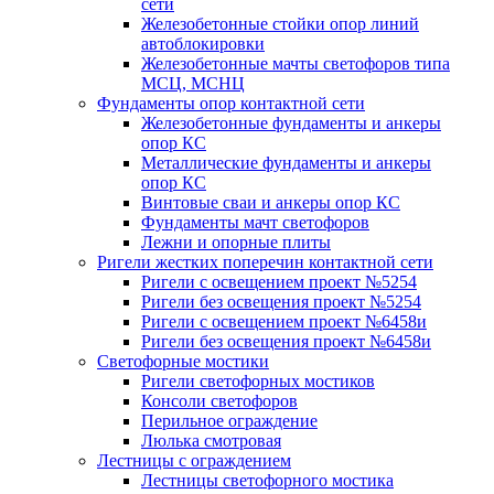
сети
Железобетонные стойки опор линий
автоблокировки
Железобетонные мачты светофоров типа
МСЦ, МСНЦ
Фундаменты опор контактной сети
Железобетонные фундаменты и анкеры
опор КС
Металлические фундаменты и анкеры
опор КС
Винтовые сваи и анкеры опор КС
Фундаменты мачт светофоров
Лежни и опорные плиты
Ригели жестких поперечин контактной сети
Ригели с освещением проект №5254
Ригели без освещения проект №5254
Ригели с освещением проект №6458и
Ригели без освещения проект №6458и
Светофорные мостики
Ригели светофорных мостиков
Консоли светофоров
Перильное ограждение
Люлька смотровая
Лестницы с ограждением
Лестницы светофорного мостика