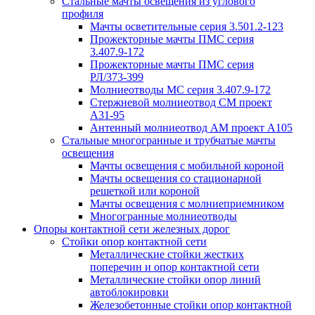
Стальные мачты освещения из углового
профиля
Мачты осветительные серия 3.501.2-123
Прожекторные мачты ПМС серия
3.407.9-172
Прожекторные мачты ПМС серия
РЛ/373-399
Молниеотводы МС серия 3.407.9-172
Стержневой молниеотвод СМ проект
А31-95
Антенный молниеотвод АМ проект А105
Стальные многогранные и трубчатые мачты
освещения
Мачты освещения с мобильной короной
Мачты освещения со стационарной
решеткой или короной
Мачты освещения с молниеприемником
Многогранные молниеотводы
Опоры контактной сети железных дорог
Стойки опор контактной сети
Металлические стойки жестких
поперечин и опор контактной сети
Металлические стойки опор линий
автоблокировки
Железобетонные стойки опор контактной