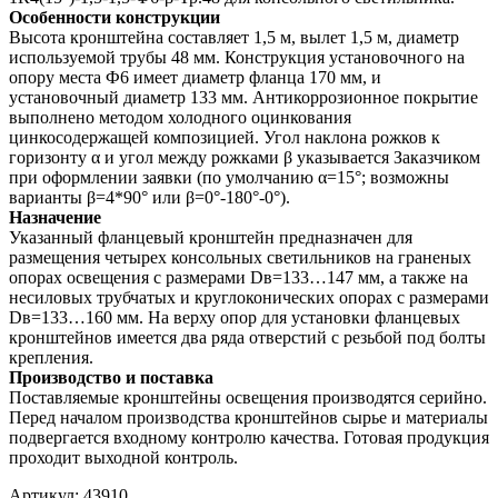
Особенности конструкции
Высота кронштейна составляет 1,5 м, вылет 1,5 м, диаметр
используемой трубы 48 мм. Конструкция установочного на
опору места Ф6 имеет диаметр фланца 170 мм, и
установочный диаметр 133 мм. Антикоррозионное покрытие
выполнено методом холодного оцинкования
цинкосодержащей композицией. Угол наклона рожков к
горизонту α и угол между рожками β указывается Заказчиком
при оформлении заявки (по умолчанию α=15°; возможны
варианты β=4*90° или β=0°-180°-0°).
Назначение
Указанный фланцевый кронштейн предназначен для
размещения четырех консольных светильников на граненых
опорах освещения с размерами Dв=133…147 мм, а также на
несиловых трубчатых и круглоконических опорах с размерами
Dв=133…160 мм. На верху опор для установки фланцевых
кронштейнов имеется два ряда отверстий с резьбой под болты
крепления.
Производство и поставка
Поставляемые кронштейны освещения производятся серийно.
Перед началом производства кронштейнов сырье и материалы
подвергается входному контролю качества. Готовая продукция
проходит выходной контроль.
Артикул:
43910