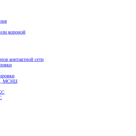
ния
или короной
пор контактной сети
ровки
и
кировки
СЦ, МСНЦ
КС
С