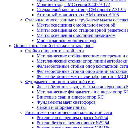
Молниеотводы МС серия 3.407.9-172
Стержневой молниеотвод СМ проект А31-95
Антенный молниеотвод АМ проект А105
Стальные многогранные и трубчатые мачты освеще
Мачты освещения с мобильной короной
Мачты освещения со стационарной решеткой 
Мачты освещения с молниеприемником
Многогранные молниеотводы
Опоры контактной сети железных дорог
Стойки опор контактной сети
Металлические стойки жестких поперечин и о
Металлические стойки опор линий автоблоки
Железобетонные стойки опор контактной сет
Железобетонные стойки опор линий автобло
Железобетонные мачты светофоров типа М
Фундаменты опор контактной сети
Железобетонные фундаменты и анкеры опор 
Металлические фундаменты и анкеры опор К
Винтовые сваи и анкеры опор КС
Фундаменты мачт светофоров
Лежни и опорные плиты
Ригели жестких поперечин контактной сети
Ригели с освещением проект №5254
Ригели без освещения проект №5254
Ригели с освещением проект №6458и