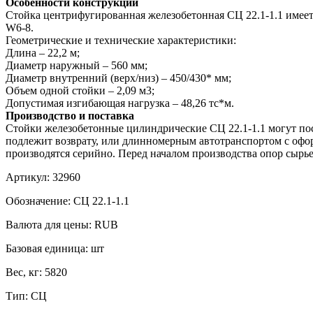
Особенности конструкции
Стойка центрифугированная железобетонная СЦ 22.1-1.1 имеет 
W6-8.
Геометрические и технические характеристики:
Длина – 22,2 м;
Диаметр наружный – 560 мм;
Диаметр внутренний (верх/низ) – 450/430* мм;
Объем одной стойки – 2,09 м3;
Допустимая изгибающая нагрузка – 48,26 тс*м.
Производство и поставка
Стойки железобетонные цилиндрические СЦ 22.1-1.1 могут пос
подлежит возврату, или длинномерным автотранспортом с офор
производятся серийно. Перед началом производства опор сырье
Артикул:
32960
Обозначение:
СЦ 22.1-1.1
Валюта для цены:
RUB
Базовая единица:
шт
Вес, кг:
5820
Тип:
СЦ