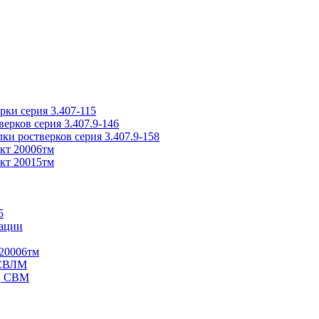
ки серия 3.407-115
рков серия 3.407.9-146
ки ростверков серия 3.407.9-158
кт 20006тм
кт 20015тм
5
ации
20006тм
 СВЛМ
В, СВМ