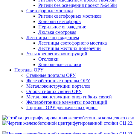
Ригели без освещения проект №6458и
Светофорные мостики
Ригели светофорных мостиков
Консоли светофоров
Перильное ограждение
Люлька смотровая
Лестницы с ограждением
Лестницы светофорного мостика
Лестницы жестких поперечин
Узлы крепления конструкций
Оголовки
Консольные столики
Порталы ОРУ
Стальные порталы ОРУ
Железобетонные порталы ОРУ
Металлоконструкции порталов
Опоры гибких связей ОРУ
Металлоконструкции опор гибких связей
Железобетонные элементы подстанций
Порталы ОРУ для железных дорог