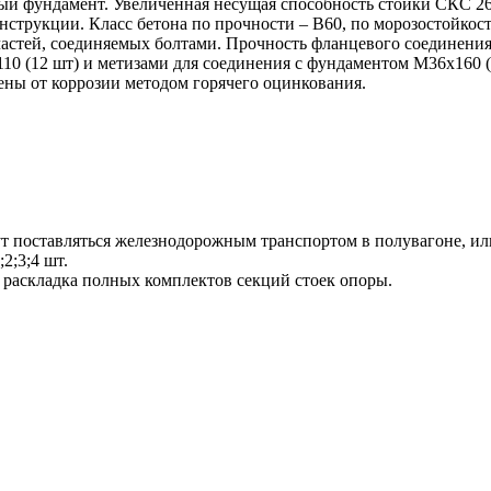
ый фундамент. Увеличенная несущая способность стойки СКС 26
нструкции. Класс бетона по прочности – В60, по морозостойкос
частей, соединяемых болтами. Прочность фланцевого соединени
10 (12 шт) и метизами для соединения с фундаментом М36х160 (
ены от коррозии методом горячего оцинкования.
 поставляться железнодорожным транспортом в полувагоне, или
2;3;4 шт.
 раскладка полных комплектов секций стоек опоры.