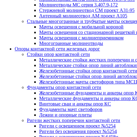
Молниеотводы МС серия 3.407.9-172
Стержневой молниеотвод СМ проект А31-95
Антенный молниеотвод АМ проект А105
Стальные многогранные и трубчатые мачты освеще
Мачты освещения с мобильной короной
Мачты освещения со стационарной решеткой 
Мачты освещения с молниеприемником
Многогранные молниеотводы
Опоры контактной сети железных дорог
Стойки опор контактной сети
Металлические стойки жестких поперечин и о
Металлические стойки опор линий автоблоки
Железобетонные стойки опор контактной сет
Железобетонные стойки опор линий автобло
Железобетонные мачты светофоров типа М
Фундаменты опор контактной сети
Железобетонные фундаменты и анкеры опор 
Металлические фундаменты и анкеры опор К
Винтовые сваи и анкеры опор КС
Фундаменты мачт светофоров
Лежни и опорные плиты
Ригели жестких поперечин контактной сети
Ригели с освещением проект №5254
Ригели без освещения проект №5254
Ригели с освещением проект №6458и