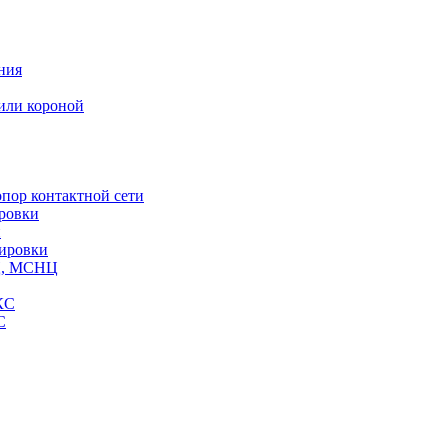
ния
или короной
пор контактной сети
ровки
и
кировки
СЦ, МСНЦ
КС
С