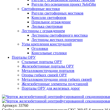
Ригели без освещения проект №6458и
Светофорные мостики
Ригели светофорных мостиков
Консоли светофоров
Перильное ограждение
Люлька смотровая
Лестницы с ограждением
Лестницы светофорного мостика
Лестницы жестких поперечин
Узлы крепления конструкций
Оголовки
Консольные столики
Порталы ОРУ
Стальные порталы ОРУ
Железобетонные порталы ОРУ
Металлоконструкции порталов
Опоры гибких связей ОРУ
Металлоконструкции опор гибких связей
Железобетонные элементы подстанций
Порталы ОРУ для железных дорог
Артикул: 33760
Стойка коническая секционированная СКС 260.65-6 проект 16.