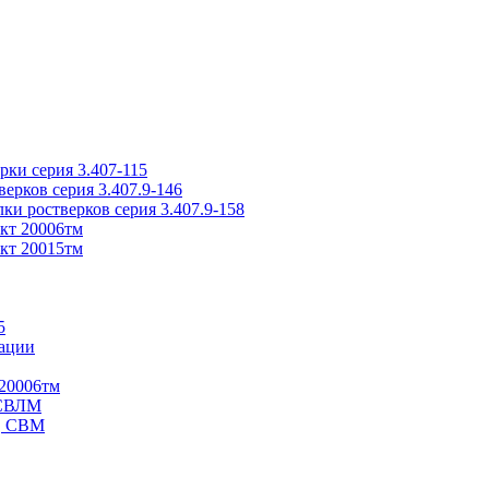
ки серия 3.407-115
рков серия 3.407.9-146
ки ростверков серия 3.407.9-158
кт 20006тм
кт 20015тм
5
ации
20006тм
 СВЛМ
В, СВМ