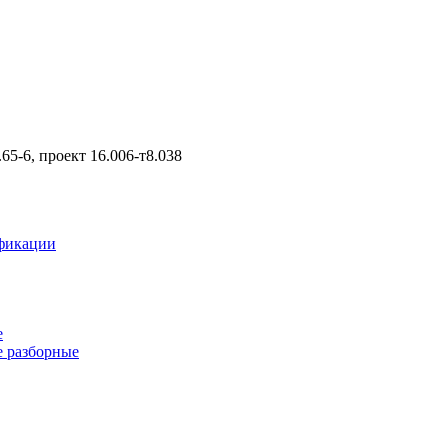
5-6, проект 16.006-т8.038
фикации
е
 разборные