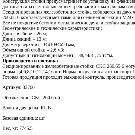
Конструкция стойки предусматривает ее установку на фланцев
достигается за счет повышенных требований к материалам и ко
Секционированная железобетонная стойка собирается из двух 
260.65-6 комплектуется метизами для соединения секций М24х1
Все не покрытые бетоном металлические детали стойки защищ
Геометрические и технические характеристики:
Длина в сборе – 26 м;
Длина секций – 13 м;
Диаметр верх/низ – Ø410/Ø650 мм;
Объем одной стойки – 2,6 м3;
Допустимый изгибающий момент – 88,44/81,75 тс*м.
Производство и поставка
Секционированные железобетонные стойки СКС 260.65-6 могут
норма 2;4;6;8;10;12;14;16 шт. Норма погрузки в автотранспорт 1;
Готовая продукция проходит выходной контроль, производится
Артикул:
33760
Обозначение:
СКС 260.65-6
Валюта для цены:
RUB
Базовая единица:
шт
Вес, кг:
7745.5