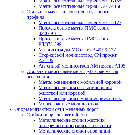
Мачты осветительные серия 3.501.1-155
Мачты осветительные серия 3.501.9-158
Стальные мачты освещения из углового
профиля
Мачты осветительные серия 3.501.2-123
Прожекторные мачты ПМС серия
3.407.9-172
Прожекторные мачты ПМС серия
РЛ/373-399
Молниеотводы МС серия 3.407.9-172
Стержневой молниеотвод СМ проект
А31-95
Антенный молниеотвод АМ проект А105
Стальные многогранные и трубчатые мачты
освещения
Мачты освещения с мобильной короной
Мачты освещения со стационарной
решеткой или короной
Мачты освещения с молниеприемником
Многогранные молниеотводы
Опоры контактной сети железных дорог
Стойки опор контактной сети
Металлические стойки жестких
поперечин и опор контактной сети
Металлические стойки опор линий