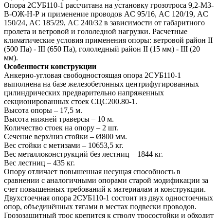
Опора 2СУБ110-1 рассчитана на установку грозотроса 9,2-МЗ-
В-ОЖ-Н-Р и применение проводов AС 95/16, AС 120/19, AС
150/24, AС 185/29, AС 240/32 в зависимости от габаритного
пролета и ветровой и гололедной нагрузки. Расчетные
климатические условия применения опоры: ветровой район II
(500 Па) - III (650 Па), гололедный район II (15 мм) - III (20
мм).
Особенности конструкции
Анкерно-угловая свободностоящая опора 2СУБ110-1
выполнена на базе железобетонных центрифугированных
цилиндрических предварительно напряженных
секционированных стоек СЦС200.80-1.
Высота опоры – 17,5 м.
Высота нижней траверсы – 10 м.
Количество стоек на опору – 2 шт.
Сечение верх/низ стойки – Ø800 мм.
Вес стойки с метизами – 10653,5 кг.
Вес металлоконструкций без лестниц – 1844 кг.
Вес лестниц – 435 кг.
Опору отличает повышенная несущая способность в
сравнении с аналогичными опорами старой модификации за
счет повышенных требований к материалам и конструкции.
Двухстоечная опора 2СУБ110-1 состоит из двух одностоечных
опор, объединённых тягами в местах подвески проводов.
Грозозащитный трос крепится к стволу тросостойки и обходит