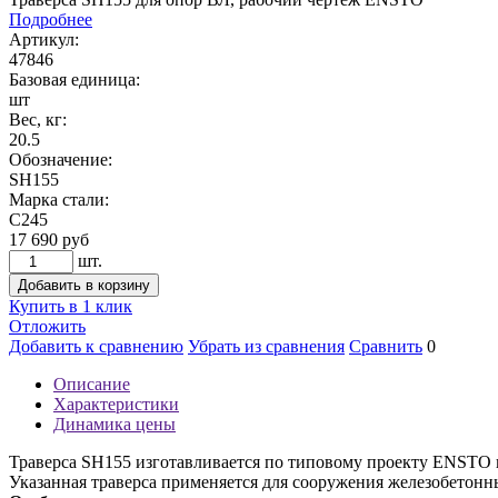
Подробнее
Артикул:
47846
Базовая единица:
шт
Вес, кг:
20.5
Обозначение:
SH155
Марка стали:
С245
17 690
руб
шт.
Добавить в корзину
Купить в 1 клик
Отложить
Добавить к сравнению
Убрать из сравнения
Сравнить
0
Описание
Характеристики
Динамика цены
Траверса SH155 изготавливается по типовому проекту ENSTO и
Указанная траверса применяется для сооружения железобетонн