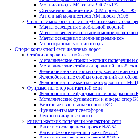
Молниеотводы МС серия 3.407.9-172
Стержневой молниеотвод СМ проект А31-95
Антенный молниеотвод АМ проект А105
Стальные многогранные и трубчатые мачты освеще
Мачты освещения с мобильной короной
Мачты освещения со стационарной решеткой 
Мачты освещения с молниеприемником
Многогранные молниеотводы
Опоры контактной сети железных дорог
Стойки опор контактной сети
Металлические стойки жестких поперечин и о
Металлические стойки опор линий автоблоки
Железобетонные стойки опор контактной сет
Железобетонные стойки опор линий автобло
Железобетонные мачты светофоров типа М
Фундаменты опор контактной сети
Железобетонные фундаменты и анкеры опор 
Металлические фундаменты и анкеры опор К
Винтовые сваи и анкеры опор КС
Фундаменты мачт светофоров
Лежни и опорные плиты
Ригели жестких поперечин контактной сети
Ригели с освещением проект №5254
Ригели без освещения проект №5254
Ригели с освещением проект №6458и