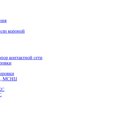
ния
или короной
пор контактной сети
ровки
и
кировки
СЦ, МСНЦ
КС
С