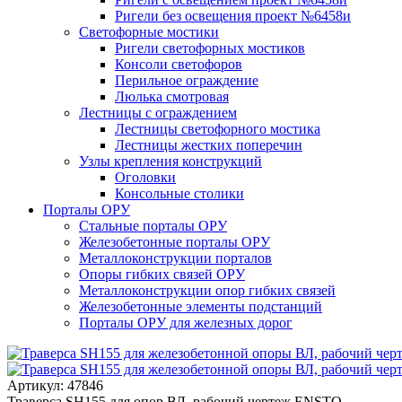
Ригели без освещения проект №6458и
Светофорные мостики
Ригели светофорных мостиков
Консоли светофоров
Перильное ограждение
Люлька смотровая
Лестницы с ограждением
Лестницы светофорного мостика
Лестницы жестких поперечин
Узлы крепления конструкций
Оголовки
Консольные столики
Порталы ОРУ
Стальные порталы ОРУ
Железобетонные порталы ОРУ
Металлоконструкции порталов
Опоры гибких связей ОРУ
Металлоконструкции опор гибких связей
Железобетонные элементы подстанций
Порталы ОРУ для железных дорог
Артикул: 47846
Траверса SH155 для опор ВЛ, рабочий чертеж ENSTO