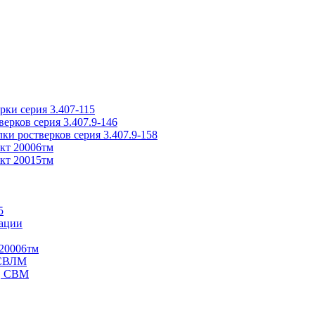
ки серия 3.407-115
рков серия 3.407.9-146
ки ростверков серия 3.407.9-158
кт 20006тм
кт 20015тм
5
ации
20006тм
 СВЛМ
В, СВМ