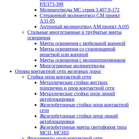
РЛ/373-399
Молниеотводы МС серия 3.407.9-172
Стержневой молниеотвод СМ проект
А31-95
Антенный молниеотвод АМ проект А105
Стальные многогранные и трубчатые мачты
освещения
Мачты освещения с мобильной короной
Мачты освещения со стационарной
решеткой или короной
Мачты освещения с молниеприемником
Многогранные молниеотводы
Опоры контактной сети железных дорог
Стойки опор контактной сети
Металлические стойки жестких
поперечин и опор контактной сети
Металлические стойки опор линий
автоблокировки
Железобетонные стойки опор контактной
сети
Железобетонные стойки опор линий
автоблокировки
Железобетонные мачты светофоров типа
МСЦ, МСНЦ
Фундаменты опор контактной сети