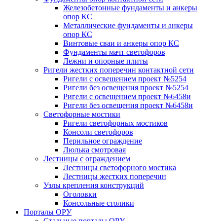
Железобетонные фундаменты и анкеры
опор КС
Металлические фундаменты и анкеры
опор КС
Винтовые сваи и анкеры опор КС
Фундаменты мачт светофоров
Лежни и опорные плиты
Ригели жестких поперечин контактной сети
Ригели с освещением проект №5254
Ригели без освещения проект №5254
Ригели с освещением проект №6458и
Ригели без освещения проект №6458и
Светофорные мостики
Ригели светофорных мостиков
Консоли светофоров
Перильное ограждение
Люлька смотровая
Лестницы с ограждением
Лестницы светофорного мостика
Лестницы жестких поперечин
Узлы крепления конструкций
Оголовки
Консольные столики
Порталы ОРУ
Стальные порталы ОРУ