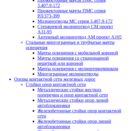
Прожекторные мачты ПМС серия
3.407.9-172
Прожекторные мачты ПМС серия
РЛ/373-399
Молниеотводы МС серия 3.407.9-172
Стержневой молниеотвод СМ проект
А31-95
Антенный молниеотвод АМ проект А105
Стальные многогранные и трубчатые мачты
освещения
Мачты освещения с мобильной короной
Мачты освещения со стационарной
решеткой или короной
Мачты освещения с молниеприемником
Многогранные молниеотводы
Опоры контактной сети железных дорог
Стойки опор контактной сети
Металлические стойки жестких
поперечин и опор контактной сети
Металлические стойки опор линий
автоблокировки
Железобетонные стойки опор контактной
сети
Железобетонные стойки опор линий
автоблокировки