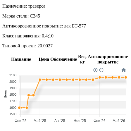
Назначение:
траверса
Марка стали:
С345
Антикоррозионное покрытие:
лак БТ-577
Класс напряжения:
0,4;10
Типовой проект:
20.0027
Вес,
Антикоррозионное
Название
Цена
Обозначение
кг
покрытие
2100
2000
1900
Цена
1800
1700
1600
1500
Фев '25
Май '25
Авг '25
Ноя '25
Фев '26
Май '26