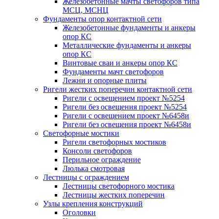
Железобетонные мачты светофоров типа
МСЦ, МСНЦ
Фундаменты опор контактной сети
Железобетонные фундаменты и анкеры
опор КС
Металлические фундаменты и анкеры
опор КС
Винтовые сваи и анкеры опор КС
Фундаменты мачт светофоров
Лежни и опорные плиты
Ригели жестких поперечин контактной сети
Ригели с освещением проект №5254
Ригели без освещения проект №5254
Ригели с освещением проект №6458и
Ригели без освещения проект №6458и
Светофорные мостики
Ригели светофорных мостиков
Консоли светофоров
Перильное ограждение
Люлька смотровая
Лестницы с ограждением
Лестницы светофорного мостика
Лестницы жестких поперечин
Узлы крепления конструкций
Оголовки