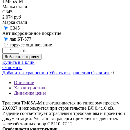
ТМ85А-М
Марка стали:
С345
2 074
руб
Марка стали
С345
Антикоррозионное покрытие
лак БТ-577
горячее оцинкование
шт.
Добавить в корзину
Купить в 1 клик
Отложить
Добавить к сравнению
Убрать из сравнения
Сравнить
0
Описание
Характеристики
Динамика цены
Траверса ТМ85А-М изготавливается по типовому проекту
20.0027 и используется при строительстве ВЛ 0,4;10 кВ.
Изделие соответствует отраслевым требованиям и проектной
документации. Указанная траверса применяется для стоек
железобетонных опор СВ110, С112.
Особенности конструкции