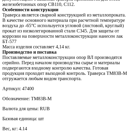
железобетонных опор СВ110, С112.
Особенности конструкции
Траверса является сварной конструкцией из металлопроката.
В качестве основного материала при расчетной температуре
воздуха до -65°С используется угловой (листовой, круглый)
прокат из низколегированной стали С345. Для защиты от
коррозии на поверхности металлоконструкции нанесен лак
БТ-577
Масса изделия составляет 4,14 кг.
Производство и поставка
Поставляемые металлоконструкции опор ВЛ производятся
серийно. Перед началом производства сырье и материалы
подвергаются входному контролю качества. Готовая
продукция проходит выходной контроль. Траверса ТМ83В-М
отгружается любым видом транспорта.
Артикул:
47400
Обозначение:
ТМ83В-М
Валюта для цены:
RUB
Базовая единица:
шт
Вес, кг:
4.14