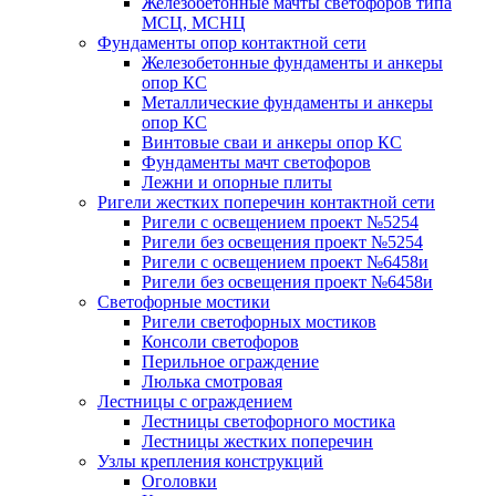
Железобетонные мачты светофоров типа
МСЦ, МСНЦ
Фундаменты опор контактной сети
Железобетонные фундаменты и анкеры
опор КС
Металлические фундаменты и анкеры
опор КС
Винтовые сваи и анкеры опор КС
Фундаменты мачт светофоров
Лежни и опорные плиты
Ригели жестких поперечин контактной сети
Ригели с освещением проект №5254
Ригели без освещения проект №5254
Ригели с освещением проект №6458и
Ригели без освещения проект №6458и
Светофорные мостики
Ригели светофорных мостиков
Консоли светофоров
Перильное ограждение
Люлька смотровая
Лестницы с ограждением
Лестницы светофорного мостика
Лестницы жестких поперечин
Узлы крепления конструкций
Оголовки