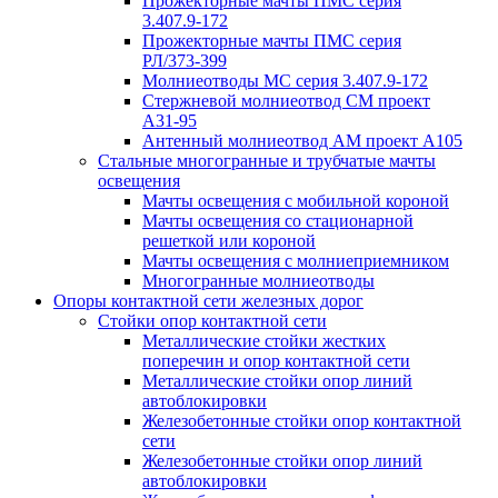
Прожекторные мачты ПМС серия
3.407.9-172
Прожекторные мачты ПМС серия
РЛ/373-399
Молниеотводы МС серия 3.407.9-172
Стержневой молниеотвод СМ проект
А31-95
Антенный молниеотвод АМ проект А105
Стальные многогранные и трубчатые мачты
освещения
Мачты освещения с мобильной короной
Мачты освещения со стационарной
решеткой или короной
Мачты освещения с молниеприемником
Многогранные молниеотводы
Опоры контактной сети железных дорог
Стойки опор контактной сети
Металлические стойки жестких
поперечин и опор контактной сети
Металлические стойки опор линий
автоблокировки
Железобетонные стойки опор контактной
сети
Железобетонные стойки опор линий
автоблокировки