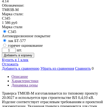
4.14
Обозначение:
ТМ83В-М
Марка стали:
С345
1 586
руб
Марка стали
С345
Антикоррозионное покрытие
лак БТ-577
горячее оцинкование
шт.
Добавить в корзину
Купить в 1 клик
Отложить
Добавить к сравнению
Убрать из сравнения
Сравнить
0
Описание
Характеристики
Динамика цены
Траверса ТМ83В-М изготавливается по типовому проекту
20.0027 и используется при строительстве ВЛ 0,4;10 кВ.
Изделие соответствует отраслевым требованиям и проектной
документации. Указанная траверса применяется для стоек