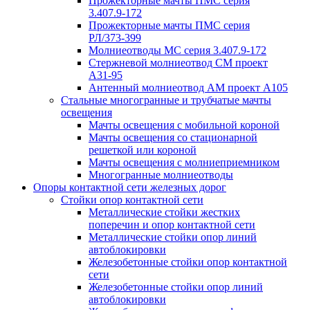
Прожекторные мачты ПМС серия
3.407.9-172
Прожекторные мачты ПМС серия
РЛ/373-399
Молниеотводы МС серия 3.407.9-172
Стержневой молниеотвод СМ проект
А31-95
Антенный молниеотвод АМ проект А105
Стальные многогранные и трубчатые мачты
освещения
Мачты освещения с мобильной короной
Мачты освещения со стационарной
решеткой или короной
Мачты освещения с молниеприемником
Многогранные молниеотводы
Опоры контактной сети железных дорог
Стойки опор контактной сети
Металлические стойки жестких
поперечин и опор контактной сети
Металлические стойки опор линий
автоблокировки
Железобетонные стойки опор контактной
сети
Железобетонные стойки опор линий
автоблокировки