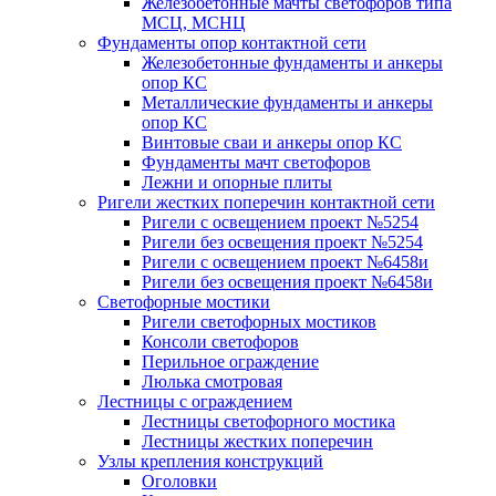
Железобетонные мачты светофоров типа
МСЦ, МСНЦ
Фундаменты опор контактной сети
Железобетонные фундаменты и анкеры
опор КС
Металлические фундаменты и анкеры
опор КС
Винтовые сваи и анкеры опор КС
Фундаменты мачт светофоров
Лежни и опорные плиты
Ригели жестких поперечин контактной сети
Ригели с освещением проект №5254
Ригели без освещения проект №5254
Ригели с освещением проект №6458и
Ригели без освещения проект №6458и
Светофорные мостики
Ригели светофорных мостиков
Консоли светофоров
Перильное ограждение
Люлька смотровая
Лестницы с ограждением
Лестницы светофорного мостика
Лестницы жестких поперечин
Узлы крепления конструкций
Оголовки