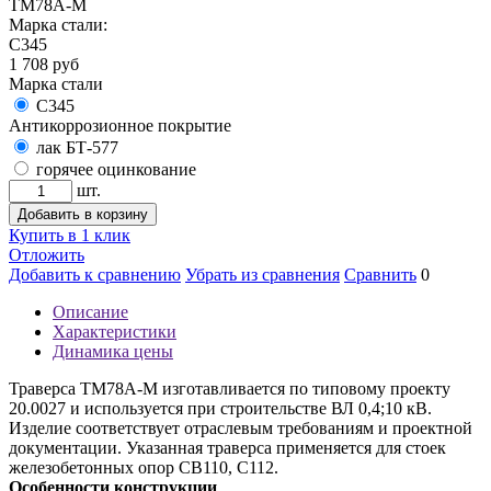
ТМ78А-М
Марка стали:
С345
1 708
руб
Марка стали
С345
Антикоррозионное покрытие
лак БТ-577
горячее оцинкование
шт.
Добавить в корзину
Купить в 1 клик
Отложить
Добавить к сравнению
Убрать из сравнения
Сравнить
0
Описание
Характеристики
Динамика цены
Траверса ТМ78А-М изготавливается по типовому проекту
20.0027 и используется при строительстве ВЛ 0,4;10 кВ.
Изделие соответствует отраслевым требованиям и проектной
документации. Указанная траверса применяется для стоек
железобетонных опор СВ110, С112.
Особенности конструкции