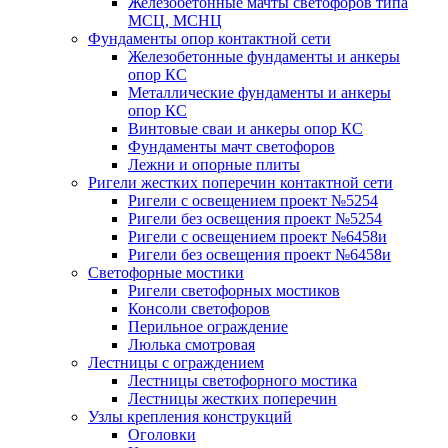
Железобетонные мачты светофоров типа
МСЦ, МСНЦ
Фундаменты опор контактной сети
Железобетонные фундаменты и анкеры
опор КС
Металлические фундаменты и анкеры
опор КС
Винтовые сваи и анкеры опор КС
Фундаменты мачт светофоров
Лежни и опорные плиты
Ригели жестких поперечин контактной сети
Ригели с освещением проект №5254
Ригели без освещения проект №5254
Ригели с освещением проект №6458и
Ригели без освещения проект №6458и
Светофорные мостики
Ригели светофорных мостиков
Консоли светофоров
Перильное ограждение
Люлька смотровая
Лестницы с ограждением
Лестницы светофорного мостика
Лестницы жестких поперечин
Узлы крепления конструкций
Оголовки