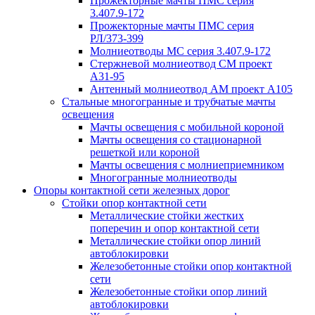
Прожекторные мачты ПМС серия
3.407.9-172
Прожекторные мачты ПМС серия
РЛ/373-399
Молниеотводы МС серия 3.407.9-172
Стержневой молниеотвод СМ проект
А31-95
Антенный молниеотвод АМ проект А105
Стальные многогранные и трубчатые мачты
освещения
Мачты освещения с мобильной короной
Мачты освещения со стационарной
решеткой или короной
Мачты освещения с молниеприемником
Многогранные молниеотводы
Опоры контактной сети железных дорог
Стойки опор контактной сети
Металлические стойки жестких
поперечин и опор контактной сети
Металлические стойки опор линий
автоблокировки
Железобетонные стойки опор контактной
сети
Железобетонные стойки опор линий
автоблокировки