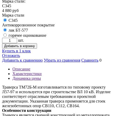
Марка стали:
С345
4 880
руб
Марка стали
С345
Антикоррозионное покрытие
лак БТ-577
горячее оцинкование
шт.
Добавить в корзину
Купить в 1 клик
Отложить
Добавить к сравнению
Убрать из сравнения
Сравнить
0
Описание
Характеристики
Динамика цены
Траверса ТМ72Б-М изготавливается по типовому проекту
Л57-97 и используется при строительстве ВЛ 10 кВ. Изделие
соответствует отраслевым требованиям и проектной
документации. Указанная траверса применяется для стоек
железобетонных опор СВ110, С112, СВ164.
Особенности конструкции
Траверса является сварной конструкцией из металлопроката.