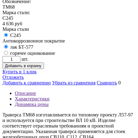
Обозначение:
ТМ68
Марка стали:
С245
4 636
руб
Марка стали
С245
Антикоррозионное покрытие
лак БТ-577
горячее оцинкование
шт.
Добавить в корзину
Купить в 1 клик
Отложить
Добавить к сравнению
Убрать из сравнения
Сравнить
0
Описание
Характеристики
Динамика цены
Траверса ТМ68 изготавливается по типовому проекту Л57-97
и используется при строительстве ВЛ 10 кВ. Изделие
соответствует отраслевым требованиям и проектной
документации. Указанная траверса применяется для стоек
железобетонных опор СВ110, С112, СВ164.