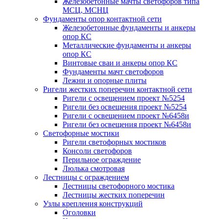
Железобетонные мачты светофоров типа
МСЦ, МСНЦ
Фундаменты опор контактной сети
Железобетонные фундаменты и анкеры
опор КС
Металлические фундаменты и анкеры
опор КС
Винтовые сваи и анкеры опор КС
Фундаменты мачт светофоров
Лежни и опорные плиты
Ригели жестких поперечин контактной сети
Ригели с освещением проект №5254
Ригели без освещения проект №5254
Ригели с освещением проект №6458и
Ригели без освещения проект №6458и
Светофорные мостики
Ригели светофорных мостиков
Консоли светофоров
Перильное ограждение
Люлька смотровая
Лестницы с ограждением
Лестницы светофорного мостика
Лестницы жестких поперечин
Узлы крепления конструкций
Оголовки