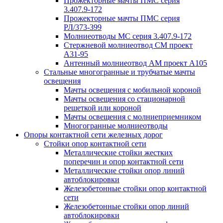
Прожекторные мачты ПМС серия
3.407.9-172
Прожекторные мачты ПМС серия
РЛ/373-399
Молниеотводы МС серия 3.407.9-172
Стержневой молниеотвод СМ проект
А31-95
Антенный молниеотвод АМ проект А105
Стальные многогранные и трубчатые мачты
освещения
Мачты освещения с мобильной короной
Мачты освещения со стационарной
решеткой или короной
Мачты освещения с молниеприемником
Многогранные молниеотводы
Опоры контактной сети железных дорог
Стойки опор контактной сети
Металлические стойки жестких
поперечин и опор контактной сети
Металлические стойки опор линий
автоблокировки
Железобетонные стойки опор контактной
сети
Железобетонные стойки опор линий
автоблокировки