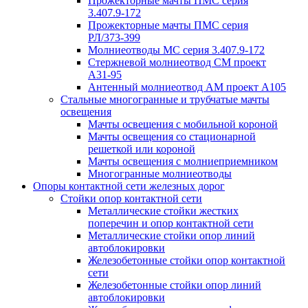
Прожекторные мачты ПМС серия
3.407.9-172
Прожекторные мачты ПМС серия
РЛ/373-399
Молниеотводы МС серия 3.407.9-172
Стержневой молниеотвод СМ проект
А31-95
Антенный молниеотвод АМ проект А105
Стальные многогранные и трубчатые мачты
освещения
Мачты освещения с мобильной короной
Мачты освещения со стационарной
решеткой или короной
Мачты освещения с молниеприемником
Многогранные молниеотводы
Опоры контактной сети железных дорог
Стойки опор контактной сети
Металлические стойки жестких
поперечин и опор контактной сети
Металлические стойки опор линий
автоблокировки
Железобетонные стойки опор контактной
сети
Железобетонные стойки опор линий
автоблокировки