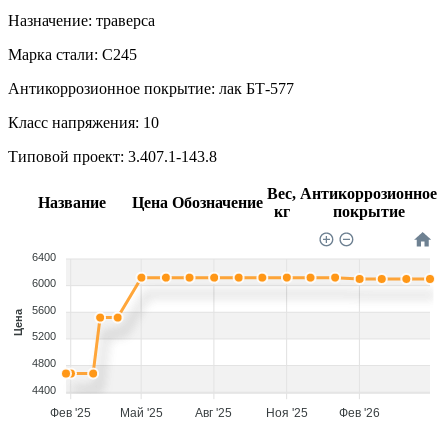
Назначение:
траверса
Марка стали:
С245
Антикоррозионное покрытие:
лак БТ-577
Класс напряжения:
10
Типовой проект:
3.407.1-143.8
Вес,
Антикоррозионное
Название
Цена
Обозначение
кг
покрытие
6400
6000
5600
Цена
5200
4800
4400
Фев '25
Май '25
Авг '25
Ноя '25
Фев '26