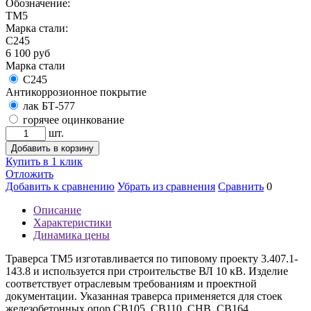
Обозначение:
ТМ5
Марка стали:
С245
6 100
руб
Марка стали
С245
Антикоррозионное покрытие
лак БТ-577
горячее оцинкование
шт.
Добавить в корзину
Купить в 1 клик
Отложить
Добавить к сравнению
Убрать из сравнения
Сравнить
0
Описание
Характеристики
Динамика цены
Траверса ТМ5 изготавливается по типовому проекту 3.407.1-
143.8 и используется при строительстве ВЛ 10 кВ. Изделие
соответствует отраслевым требованиям и проектной
документации. Указанная траверса применяется для стоек
железобетонных опор СВ105, СВ110, СНВ, СВ164.