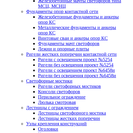
Железобетонные мачты светофоров типа
МСЦ, МСНЦ
Фундаменты опор контактной сети
Железобетонные фундаменты и анкеры
опор КС
Металлические фундаменты и анкеры
опор КС
Винтовые сваи и анкеры опор КС
Фундаменты мачт светофоров
Лежни и опорные плиты
Ригели жестких поперечин контактной сети
Ригели с освещением проект №5254
Ригели без освещения проект №5254
Ригели с освещением проект №6458и
Ригели без освещения проект №6458и
Светофорные мостики
Ригели светофорных мостиков
Консоли светофоров
Перильное ограждение
Люлька смотровая
Лестницы с ограждением
Лестницы светофорного мостика
Лестницы жестких поперечин
Узлы крепления конструкций
Оголовки