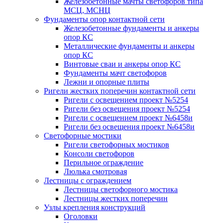
Железобетонные мачты светофоров типа
МСЦ, МСНЦ
Фундаменты опор контактной сети
Железобетонные фундаменты и анкеры
опор КС
Металлические фундаменты и анкеры
опор КС
Винтовые сваи и анкеры опор КС
Фундаменты мачт светофоров
Лежни и опорные плиты
Ригели жестких поперечин контактной сети
Ригели с освещением проект №5254
Ригели без освещения проект №5254
Ригели с освещением проект №6458и
Ригели без освещения проект №6458и
Светофорные мостики
Ригели светофорных мостиков
Консоли светофоров
Перильное ограждение
Люлька смотровая
Лестницы с ограждением
Лестницы светофорного мостика
Лестницы жестких поперечин
Узлы крепления конструкций
Оголовки