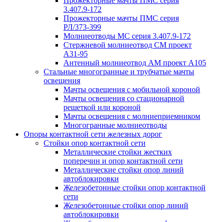
Прожекторные мачты ПМС серия
3.407.9-172
Прожекторные мачты ПМС серия
РЛ/373-399
Молниеотводы МС серия 3.407.9-172
Стержневой молниеотвод СМ проект
А31-95
Антенный молниеотвод АМ проект А105
Стальные многогранные и трубчатые мачты
освещения
Мачты освещения с мобильной короной
Мачты освещения со стационарной
решеткой или короной
Мачты освещения с молниеприемником
Многогранные молниеотводы
Опоры контактной сети железных дорог
Стойки опор контактной сети
Металлические стойки жестких
поперечин и опор контактной сети
Металлические стойки опор линий
автоблокировки
Железобетонные стойки опор контактной
сети
Железобетонные стойки опор линий
автоблокировки