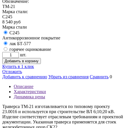
Обозначение:
ТМ-21
Марка стали:
С245
8 540
руб
Марка стали
С245
Антикоррозионное покрытие
лак БТ-577
горячее оцинкование
шт.
Добавить в корзину
Купить в 1 клик
Отложить
Добавить к сравнению
Убрать из сравнения
Сравнить
0
Описание
Характеристики
Динамика цены
Траверса ТМ-21 изготавливается по типовому проекту
23.0016 и используется при строительстве ВЛ 6;10;20 кВ.
Изделие соответствует отраслевым требованиям и проектной
документации. Указанная траверса применяется для стоек
железобетонных опор СК22.