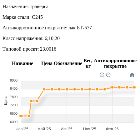
Назначение:
траверса
Марка стали:
С245
Антикоррозионное покрытие:
лак БТ-577
Класс напряжения:
6;10;20
Типовой проект:
23.0016
Вес,
Антикоррозионное
Название
Цена
Обозначение
кг
покрытие
9000
8400
7800
Цена
7200
6600
6000
Фев '25
Май '25
Авг '25
Ноя '25
Фев '26