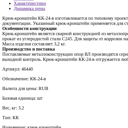
Характеристики
Динамика цены
Крюк-кронштейн КК-24-в изготавливается по типовому проекту
документации. Указанный крюк-кронштейн применяется для ст
Особенности конструкции
Крюк-кронштейн является сварной конструкцией из металлопрок
прокат из углеродистой стали С245. Для защиты от коррозии н
Масса изделия составляет 3,2 кг.
Производство и поставка
Поставляемые металлоконструкции опор ВЛ производятся серий
выходной контроль. Крюк-кронштейн КК-24-в отгружается лю
Артикул:
46440
Обозначение:
КК-24-в
Валюта для цены:
RUB
Базовая единица:
шт
Вес, кг:
3.2
Тип:
КК
Назначение:
крюк-кронштейн