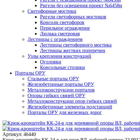
Ригели без освещения проект №6458и
Светофорные мостики
Ригели светофорных мостиков
Консоли светофоров
Перильное ограждение
Люлька смотровая
Лестницы с ограждением
Лестницы светофорного мостика
Лестницы жестких поперечин
Узлы крепления конструкций
Оголовки
Консольные столики
Порталы ОРУ
Стальные порталы ОРУ
Железобетонные порталы ОРУ
Металлоконструкции порталов
Опоры гибких связей ОРУ
Металлоконструкции опор гибких связей
Железобетонные элементы подстанций
Порталы ОРУ для железных дорог
Артикул: 46440
Крюк-кронштейн КК-24-в для опор ВЛ, рабочий чертеж 22.0012