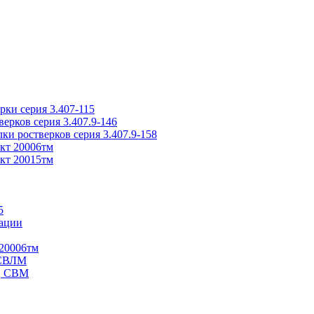
ки серия 3.407-115
рков серия 3.407.9-146
ки ростверков серия 3.407.9-158
кт 20006тм
кт 20015тм
5
ации
20006тм
 СВЛМ
В, СВМ