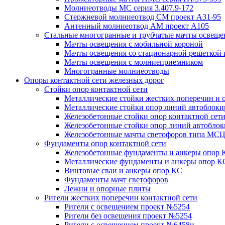
Молниеотводы МС серия 3.407.9-172
Стержневой молниеотвод СМ проект А31-95
Антенный молниеотвод АМ проект А105
Стальные многогранные и трубчатые мачты освеще
Мачты освещения с мобильной короной
Мачты освещения со стационарной решеткой 
Мачты освещения с молниеприемником
Многогранные молниеотводы
Опоры контактной сети железных дорог
Стойки опор контактной сети
Металлические стойки жестких поперечин и о
Металлические стойки опор линий автоблоки
Железобетонные стойки опор контактной сет
Железобетонные стойки опор линий автобло
Железобетонные мачты светофоров типа М
Фундаменты опор контактной сети
Железобетонные фундаменты и анкеры опор 
Металлические фундаменты и анкеры опор К
Винтовые сваи и анкеры опор КС
Фундаменты мачт светофоров
Лежни и опорные плиты
Ригели жестких поперечин контактной сети
Ригели с освещением проект №5254
Ригели без освещения проект №5254
Ригели с освещением проект №6458и