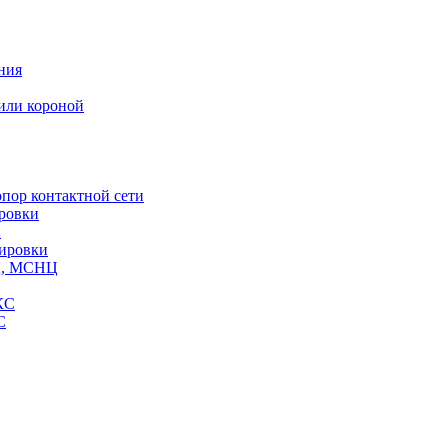
ния
или короной
пор контактной сети
ровки
и
кировки
СЦ, МСНЦ
КС
С