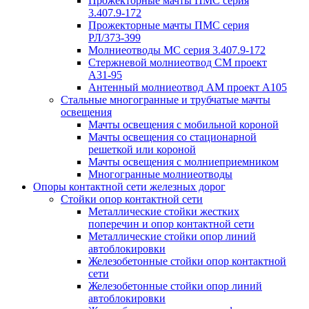
Прожекторные мачты ПМС серия
3.407.9-172
Прожекторные мачты ПМС серия
РЛ/373-399
Молниеотводы МС серия 3.407.9-172
Стержневой молниеотвод СМ проект
А31-95
Антенный молниеотвод АМ проект А105
Стальные многогранные и трубчатые мачты
освещения
Мачты освещения с мобильной короной
Мачты освещения со стационарной
решеткой или короной
Мачты освещения с молниеприемником
Многогранные молниеотводы
Опоры контактной сети железных дорог
Стойки опор контактной сети
Металлические стойки жестких
поперечин и опор контактной сети
Металлические стойки опор линий
автоблокировки
Железобетонные стойки опор контактной
сети
Железобетонные стойки опор линий
автоблокировки