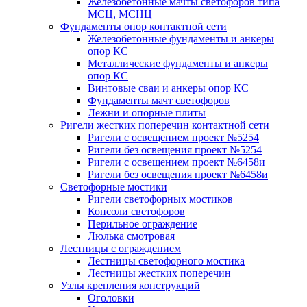
Железобетонные мачты светофоров типа
МСЦ, МСНЦ
Фундаменты опор контактной сети
Железобетонные фундаменты и анкеры
опор КС
Металлические фундаменты и анкеры
опор КС
Винтовые сваи и анкеры опор КС
Фундаменты мачт светофоров
Лежни и опорные плиты
Ригели жестких поперечин контактной сети
Ригели с освещением проект №5254
Ригели без освещения проект №5254
Ригели с освещением проект №6458и
Ригели без освещения проект №6458и
Светофорные мостики
Ригели светофорных мостиков
Консоли светофоров
Перильное ограждение
Люлька смотровая
Лестницы с ограждением
Лестницы светофорного мостика
Лестницы жестких поперечин
Узлы крепления конструкций
Оголовки