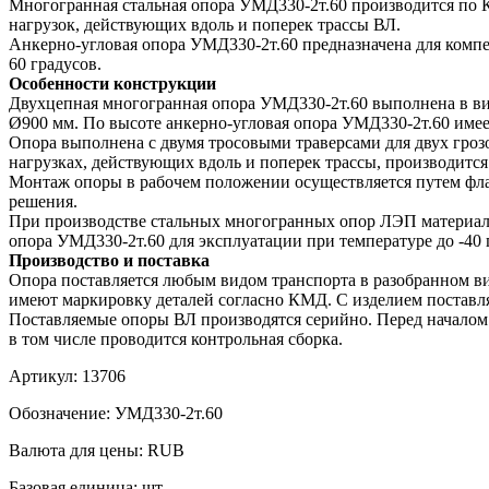
Многогранная стальная опора УМД330-2т.60 производится по К
нагрузок, действующих вдоль и поперек трассы ВЛ.
Анкерно-угловая опора УМД330-2т.60 предназначена для компе
60 градусов.
Особенности конструкции
Двухцепная многогранная опора УМД330-2т.60 выполнена в вид
Ø900 мм. По высоте анкерно-угловая опора УМД330-2т.60 имеет
Опора выполнена с двумя тросовыми траверсами для двух гроз
нагрузках, действующих вдоль и поперек трассы, производится 
Монтаж опоры в рабочем положении осуществляется путем фла
решения.
При производстве стальных многогранных опор ЛЭП материал и
опора УМД330-2т.60 для эксплуатации при температуре до -40 
Производство и поставка
Опора поставляется любым видом транспорта в разобранном в
имеют маркировку деталей согласно КМД. С изделием поставляе
Поставляемые опоры ВЛ производятся серийно. Перед началом 
в том числе проводится контрольная сборка.
Артикул:
13706
Обозначение:
УМД330-2т.60
Валюта для цены:
RUB
Базовая единица:
шт