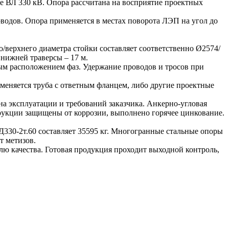
е ВЛ 330 кВ. Опора рассчитана на восприятие проектных
водов. Опора применяется в местах поворота ЛЭП на угол до
верхнего диаметра стойки составляет соответственно Ø2574/
 нижней траверсы – 17 м.
ым расположением фаз. Удержание проводов и тросов при
меняется труба с ответным фланцем, либо другие проектные
а эксплуатации и требований заказчика. Анкерно-угловая
трукции защищены от коррозии, выполнено горячее цинкование.
330-2т.60 составляет 35595 кг. Многогранные стальные опоры
т метизов.
лю качества. Готовая продукция проходит выходной контроль,