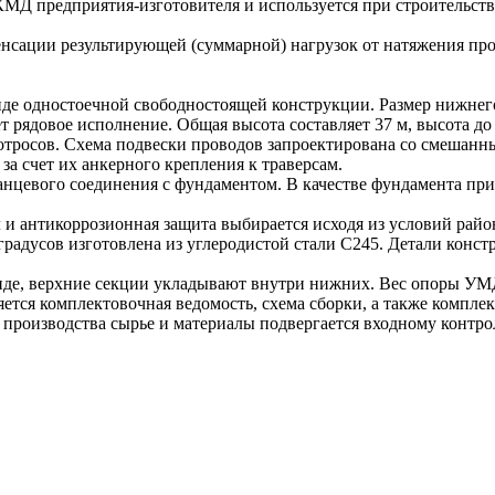
МД предприятия-изготовителя и используется при строительств
нсации результирующей (суммарной) нагрузок от натяжения про
е одностоечной свободностоящей конструкции. Размер нижнего/
 рядовое исполнение. Общая высота составляет 37 м, высота до
отросов. Схема подвески проводов запроектирована со смешанн
за счет их анкерного крепления к траверсам.
нцевого соединения с фундаментом. В качестве фундамента при
 антикоррозионная защита выбирается исходя из условий район
градусов изготовлена из углеродистой стали С245. Детали конс
иде, верхние секции укладывают внутри нижних. Вес опоры УМД
тся комплектовочная ведомость, схема сборки, а также комплек
производства сырье и материалы подвергается входному контро