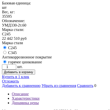
Базовая единица:
шт
Вес, кг:
35595
Обозначение:
УМД330-2т.60
Марка стали:
С245
22 442 510
руб
Марка стали
С245
С345
Антикоррозионное покрытие
горячее цинкование
шт.
Добавить в корзину
Купить в 1 клик
Отложить
Добавить к сравнению
Убрать из сравнения
Сравнить
0
Описание
Характеристики
Динамика цены