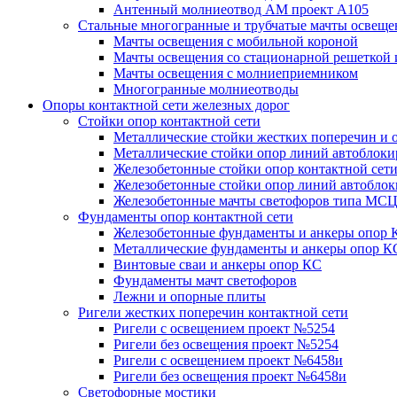
Антенный молниеотвод АМ проект А105
Стальные многогранные и трубчатые мачты освеще
Мачты освещения с мобильной короной
Мачты освещения со стационарной решеткой 
Мачты освещения с молниеприемником
Многогранные молниеотводы
Опоры контактной сети железных дорог
Стойки опор контактной сети
Металлические стойки жестких поперечин и о
Металлические стойки опор линий автоблоки
Железобетонные стойки опор контактной сет
Железобетонные стойки опор линий автобло
Железобетонные мачты светофоров типа М
Фундаменты опор контактной сети
Железобетонные фундаменты и анкеры опор 
Металлические фундаменты и анкеры опор К
Винтовые сваи и анкеры опор КС
Фундаменты мачт светофоров
Лежни и опорные плиты
Ригели жестких поперечин контактной сети
Ригели с освещением проект №5254
Ригели без освещения проект №5254
Ригели с освещением проект №6458и
Ригели без освещения проект №6458и
Светофорные мостики