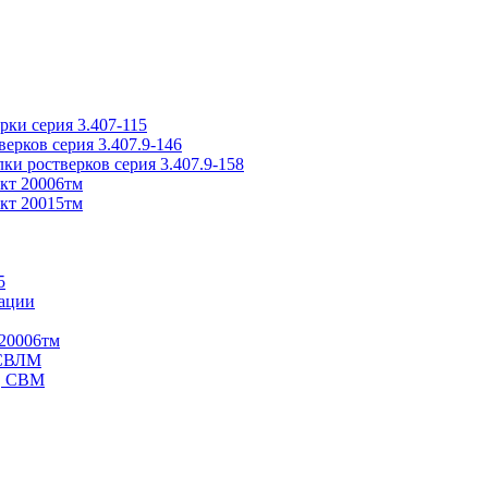
ки серия 3.407-115
рков серия 3.407.9-146
ки ростверков серия 3.407.9-158
кт 20006тм
кт 20015тм
5
ации
20006тм
 СВЛМ
В, СВМ