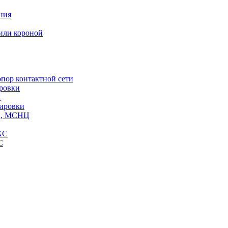
ния
или короной
пор контактной сети
ровки
и
кировки
СЦ, МСНЦ
КС
С