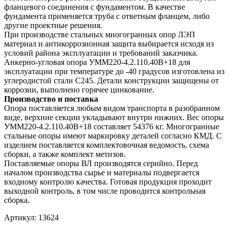
фланцевого соединения с фундаментом. В качестве
фундамента применяется труба с ответным фланцем, либо
другие проектные решения.
При производстве стальных многогранных опор ЛЭП
материал и антикоррозионная защита выбирается исходя из
условий района эксплуатации и требований заказчика.
Анкерно-угловая опора УММ220-4.2.110.40В+18 для
эксплуатации при температуре до -40 градусов изготовлена из
углеродистой стали С245. Детали конструкции защищены от
коррозии, выполнено горячее цинкование.
Производство и поставка
Опора поставляется любым видом транспорта в разобранном
виде, верхние секции укладывают внутри нижних. Вес опоры
УММ220-4.2.110.40В+18 составляет 54376 кг. Многогранные
стальные опоры имеют маркировку деталей согласно КМД. С
изделием поставляется комплектовочная ведомость, схема
сборки, а также комплект метизов.
Поставляемые опоры ВЛ производятся серийно. Перед
началом производства сырье и материалы подвергается
входному контролю качества. Готовая продукция проходит
выходной контроль, в том числе проводится контрольная
сборка.
Артикул:
13624