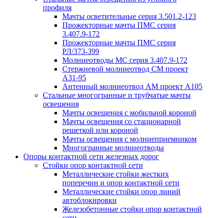
профиля
Мачты осветительные серия 3.501.2-123
Прожекторные мачты ПМС серия
3.407.9-172
Прожекторные мачты ПМС серия
РЛ/373-399
Молниеотводы МС серия 3.407.9-172
Стержневой молниеотвод СМ проект
А31-95
Антенный молниеотвод АМ проект А105
Стальные многогранные и трубчатые мачты
освещения
Мачты освещения с мобильной короной
Мачты освещения со стационарной
решеткой или короной
Мачты освещения с молниеприемником
Многогранные молниеотводы
Опоры контактной сети железных дорог
Стойки опор контактной сети
Металлические стойки жестких
поперечин и опор контактной сети
Металлические стойки опор линий
автоблокировки
Железобетонные стойки опор контактной
сети