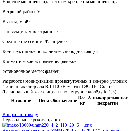
Наличие молниеотвода:
с узлом крепления молниеотвода
Ветровой район:
V
Высота, м:
49
Тип секций:
многогранные
Соединение секций:
Фланцевое
Конструктивное исполнение:
свободностоящая
Климатическое исполнение:
рядовое
Установочное место:
фланец
Разработка модификаций промежуточных и анкерно-угловых
4-х цепных опор для ВЛ 110 кВ «Сочи ТЭС-ПС Сочи»
(Региональный коэффициент по ветру и гололёду k=1,3).
Вес,
Антикоррозионное
Название
Цена
Обозначение
кг
покрытие
Вопрос по товару
Персональные рекомендации
Анкерно-угловая опора УММ220-4.2.110.20+6**, типовой