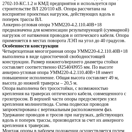
2702-10-КС.1.2 и КМД предприятия и используется при
строительстве ВЛ 220/110 кВ. Опора рассчитана на
восприятие проектных нагрузок, действующих вдоль и
поперек трассы ВЛ.
Анкерно-угловая опора УММ220-4.2.110.40В+18
предназначена для компенсации результирующей (суммарной)
нагрузок от натяжения проводов и оптического кабеля. Опора
применяется в местах поворота ЛЭП на угол до 40 градусов.
Особенности конструкции
Четырехцепная многогранная опора УММ220-4.2.110.40В+18
выполнена в виде одностоечной свободностоящей
конструкции. Размер нижнего/верхнего диаметра стойки
составляет соответственно Ø2540/Ø955 мм. По высоте
анкерно-угловая опора УММ220-4.2.110.40В+18 имеет
повышенное исполнение. Общая высота составляет 49 м,
высота до нижней траверсы – 20,5 м.
Опора выполнена без тросостойки, с возможностью
крепления на траверсах оптического кабеля, совмещенного с
грозотросом. В верхней части опоры предусмотрен узел
крепления молниеотвода. Схема подвески проводов
запроектирована с вертикальным расположением фаз.
Удержание проводов и тросов при нагрузках, действующих
вдоль и поперек трассы, производится за счет их анкерного
крепления к траверсам.
Монтаж опоры в рабочем положении осуществляется путем