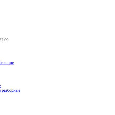
82.09
фикации
е
 разборные