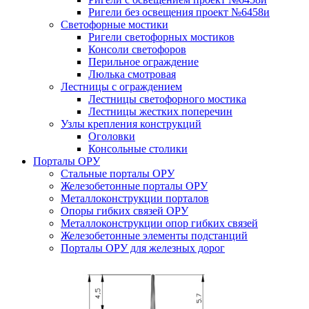
Ригели без освещения проект №6458и
Светофорные мостики
Ригели светофорных мостиков
Консоли светофоров
Перильное ограждение
Люлька смотровая
Лестницы с ограждением
Лестницы светофорного мостика
Лестницы жестких поперечин
Узлы крепления конструкций
Оголовки
Консольные столики
Порталы ОРУ
Стальные порталы ОРУ
Железобетонные порталы ОРУ
Металлоконструкции порталов
Опоры гибких связей ОРУ
Металлоконструкции опор гибких связей
Железобетонные элементы подстанций
Порталы ОРУ для железных дорог