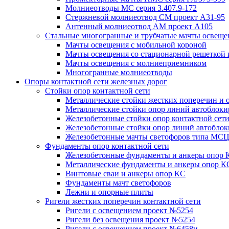
Молниеотводы МС серия 3.407.9-172
Стержневой молниеотвод СМ проект А31-95
Антенный молниеотвод АМ проект А105
Стальные многогранные и трубчатые мачты освеще
Мачты освещения с мобильной короной
Мачты освещения со стационарной решеткой 
Мачты освещения с молниеприемником
Многогранные молниеотводы
Опоры контактной сети железных дорог
Стойки опор контактной сети
Металлические стойки жестких поперечин и о
Металлические стойки опор линий автоблоки
Железобетонные стойки опор контактной сет
Железобетонные стойки опор линий автобло
Железобетонные мачты светофоров типа М
Фундаменты опор контактной сети
Железобетонные фундаменты и анкеры опор 
Металлические фундаменты и анкеры опор К
Винтовые сваи и анкеры опор КС
Фундаменты мачт светофоров
Лежни и опорные плиты
Ригели жестких поперечин контактной сети
Ригели с освещением проект №5254
Ригели без освещения проект №5254
Ригели с освещением проект №6458и