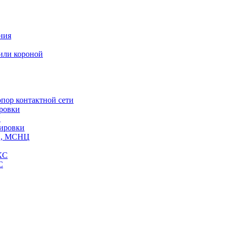
ния
или короной
пор контактной сети
ровки
и
кировки
СЦ, МСНЦ
КС
С