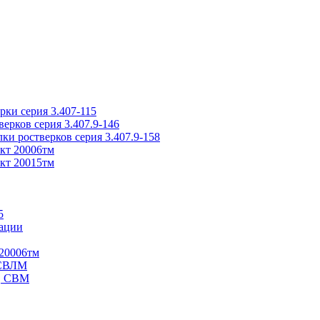
ки серия 3.407-115
рков серия 3.407.9-146
ки ростверков серия 3.407.9-158
кт 20006тм
кт 20015тм
5
ации
20006тм
 СВЛМ
В, СВМ