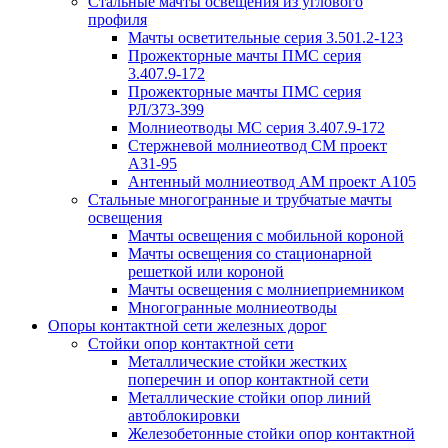
Стальные мачты освещения из углового
профиля
Мачты осветительные серия 3.501.2-123
Прожекторные мачты ПМС серия
3.407.9-172
Прожекторные мачты ПМС серия
РЛ/373-399
Молниеотводы МС серия 3.407.9-172
Стержневой молниеотвод СМ проект
А31-95
Антенный молниеотвод АМ проект А105
Стальные многогранные и трубчатые мачты
освещения
Мачты освещения с мобильной короной
Мачты освещения со стационарной
решеткой или короной
Мачты освещения с молниеприемником
Многогранные молниеотводы
Опоры контактной сети железных дорог
Стойки опор контактной сети
Металлические стойки жестких
поперечин и опор контактной сети
Металлические стойки опор линий
автоблокировки
Железобетонные стойки опор контактной