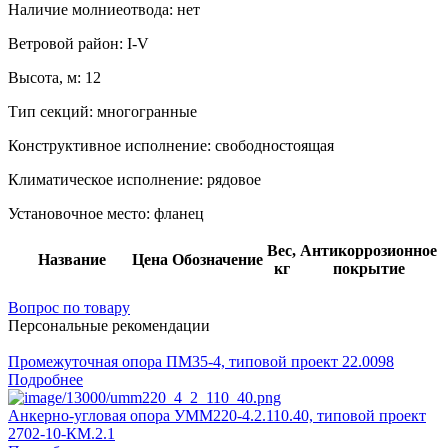
Наличие молниеотвода:
нет
Ветровой район:
I-V
Высота, м:
12
Тип секций:
многогранные
Конструктивное исполнение:
свободностоящая
Климатическое исполнение:
рядовое
Установочное место:
фланец
Вес,
Антикоррозионное
Название
Цена
Обозначение
кг
покрытие
Вопрос по товару
Персональные рекомендации
Промежуточная опора ПМ35-4, типовой проект 22.0098
Подробнее
Анкерно-угловая опора УММ220-4.2.110.40, типовой проект
2702-10-КМ.2.1