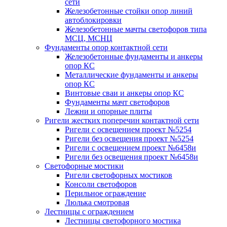
сети
Железобетонные стойки опор линий
автоблокировки
Железобетонные мачты светофоров типа
МСЦ, МСНЦ
Фундаменты опор контактной сети
Железобетонные фундаменты и анкеры
опор КС
Металлические фундаменты и анкеры
опор КС
Винтовые сваи и анкеры опор КС
Фундаменты мачт светофоров
Лежни и опорные плиты
Ригели жестких поперечин контактной сети
Ригели с освещением проект №5254
Ригели без освещения проект №5254
Ригели с освещением проект №6458и
Ригели без освещения проект №6458и
Светофорные мостики
Ригели светофорных мостиков
Консоли светофоров
Перильное ограждение
Люлька смотровая
Лестницы с ограждением
Лестницы светофорного мостика