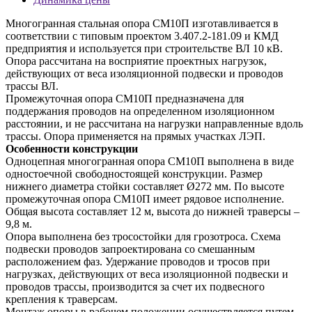
Многогранная стальная опора СМ10П изготавливается в
соответствии с типовым проектом 3.407.2-181.09 и КМД
предприятия и используется при строительстве ВЛ 10 кВ.
Опора рассчитана на восприятие проектных нагрузок,
действующих от веса изоляционной подвески и проводов
трассы ВЛ.
Промежуточная опора СМ10П предназначена для
поддержания проводов на определенном изоляционном
расстоянии, и не рассчитана на нагрузки направленные вдоль
трассы. Опора применяется на прямых участках ЛЭП.
Особенности конструкции
Одноцепная многогранная опора СМ10П выполнена в виде
одностоечной свободностоящей конструкции. Размер
нижнего диаметра стойки составляет Ø272 мм. По высоте
промежуточная опора СМ10П имеет рядовое исполнение.
Общая высота составляет 12 м, высота до нижней траверсы –
9,8 м.
Опора выполнена без тросостойки для грозотроса. Схема
подвески проводов запроектирована со смешанным
расположением фаз. Удержание проводов и тросов при
нагрузках, действующих от веса изоляционной подвески и
проводов трассы, производится за счет их подвесного
крепления к траверсам.
Монтаж опоры в рабочем положении осуществляется путем