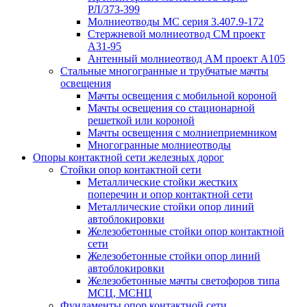
РЛ/373-399
Молниеотводы МС серия 3.407.9-172
Стержневой молниеотвод СМ проект
А31-95
Антенный молниеотвод АМ проект А105
Стальные многогранные и трубчатые мачты
освещения
Мачты освещения с мобильной короной
Мачты освещения со стационарной
решеткой или короной
Мачты освещения с молниеприемником
Многогранные молниеотводы
Опоры контактной сети железных дорог
Стойки опор контактной сети
Металлические стойки жестких
поперечин и опор контактной сети
Металлические стойки опор линий
автоблокировки
Железобетонные стойки опор контактной
сети
Железобетонные стойки опор линий
автоблокировки
Железобетонные мачты светофоров типа
МСЦ, МСНЦ
Фундаменты опор контактной сети