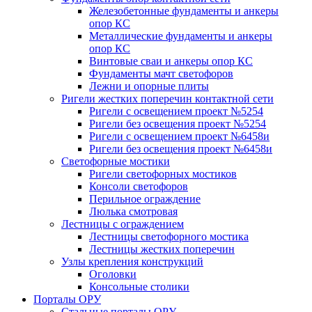
Железобетонные фундаменты и анкеры
опор КС
Металлические фундаменты и анкеры
опор КС
Винтовые сваи и анкеры опор КС
Фундаменты мачт светофоров
Лежни и опорные плиты
Ригели жестких поперечин контактной сети
Ригели с освещением проект №5254
Ригели без освещения проект №5254
Ригели с освещением проект №6458и
Ригели без освещения проект №6458и
Светофорные мостики
Ригели светофорных мостиков
Консоли светофоров
Перильное ограждение
Люлька смотровая
Лестницы с ограждением
Лестницы светофорного мостика
Лестницы жестких поперечин
Узлы крепления конструкций
Оголовки
Консольные столики
Порталы ОРУ
Стальные порталы ОРУ