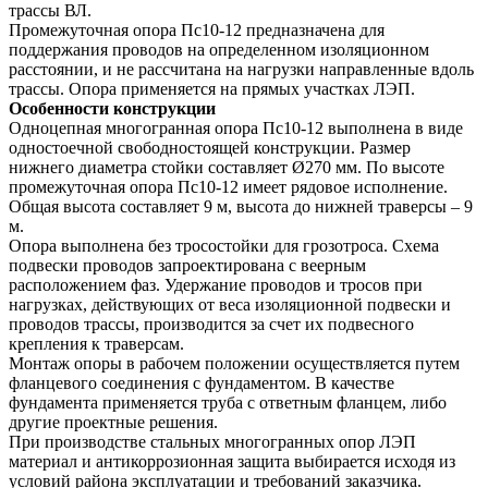
трассы ВЛ.
Промежуточная опора Пс10-12 предназначена для
поддержания проводов на определенном изоляционном
расстоянии, и не рассчитана на нагрузки направленные вдоль
трассы. Опора применяется на прямых участках ЛЭП.
Особенности конструкции
Одноцепная многогранная опора Пс10-12 выполнена в виде
одностоечной свободностоящей конструкции. Размер
нижнего диаметра стойки составляет Ø270 мм. По высоте
промежуточная опора Пс10-12 имеет рядовое исполнение.
Общая высота составляет 9 м, высота до нижней траверсы – 9
м.
Опора выполнена без тросостойки для грозотроса. Схема
подвески проводов запроектирована с веерным
расположением фаз. Удержание проводов и тросов при
нагрузках, действующих от веса изоляционной подвески и
проводов трассы, производится за счет их подвесного
крепления к траверсам.
Монтаж опоры в рабочем положении осуществляется путем
фланцевого соединения с фундаментом. В качестве
фундамента применяется труба с ответным фланцем, либо
другие проектные решения.
При производстве стальных многогранных опор ЛЭП
материал и антикоррозионная защита выбирается исходя из
условий района эксплуатации и требований заказчика.