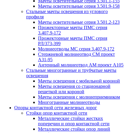
Мачты осветительные серия 3.501.1-155
Мачты осветительные серия 3.501.9-158
Стальные мачты освещения из углового
профиля
Мачты осветительные серия 3.501.2-123
Прожекторные мачты ПМС серия
3.407.9-172
Прожекторные мачты ПМС серия
РЛ/373-399
Молниеотводы МС серия 3.407.9-172
Стержневой молниеотвод СМ проект
А31-95
Антенный молниеотвод АМ проект А105
Стальные многогранные и трубчатые мачты
освещения
Мачты освещения с мобильной короной
Мачты освещения со стационарной
решеткой или короной
Мачты освещения с молниеприемником
Многогранные молниеотводы
Опоры контактной сети железных дорог
Стойки опор контактной сети
Металлические стойки жестких
поперечин и опор контактной сети
Металлические стойки опор линий