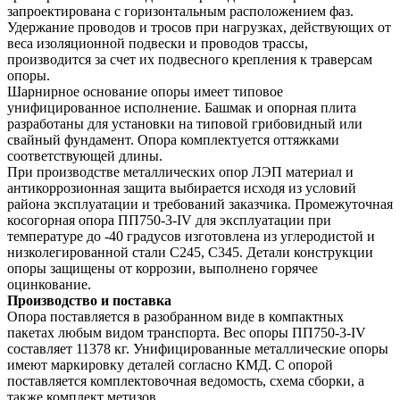
запроектирована с горизонтальным расположением фаз.
Удержание проводов и тросов при нагрузках, действующих от
веса изоляционной подвески и проводов трассы,
производится за счет их подвесного крепления к траверсам
опоры.
Шарнирное основание опоры имеет типовое
унифицированное исполнение. Башмак и опорная плита
разработаны для установки на типовой грибовидный или
свайный фундамент. Опора комплектуется оттяжками
соответствующей длины.
При производстве металлических опор ЛЭП материал и
антикоррозионная защита выбирается исходя из условий
района эксплуатации и требований заказчика. Промежуточная
косогорная опора ПП750-3-IV для эксплуатации при
температуре до -40 градусов изготовлена из углеродистой и
низколегированной стали С245, С345. Детали конструкции
опоры защищены от коррозии, выполнено горячее
оцинкование.
Производство и поставка
Опора поставляется в разобранном виде в компактных
пакетах любым видом транспорта. Вес опоры ПП750-3-IV
составляет 11378 кг. Унифицированные металлические опоры
имеют маркировку деталей согласно КМД. С опорой
поставляется комплектовочная ведомость, схема сборки, а
также комплект метизов.