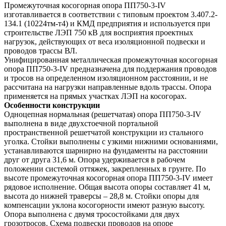
Промежуточная косогорная опора ПП750-3-IV
изготавливается в соответствии с типовым проектом 3.407.2-
134.1 (10224тм-т4) и КМД предприятия и используется при
строительстве ЛЭП 750 кВ для восприятия проектных
нагрузок, действующих от веса изоляционной подвески и
проводов трассы ВЛ.
Унифицированная металлическая промежуточная косогорная
опора ПП750-3-IV предназначена для поддержания проводов
и тросов на определенном изоляционном расстоянии, и не
рассчитана на нагрузки направленные вдоль трассы. Опора
применяется на прямых участках ЛЭП на косогорах.
Особенности конструкции
Одноцепная нормальная (решетчатая) опора ПП750-3-IV
выполнена в виде двухстоечной портальной
пространственной решетчатой конструкции из стального
уголка. Стойки выполнены с узкими нижними основаниями,
устанавливаются шарнирно на фундаменты на расстоянии
друг от друга 31,6 м. Опора удерживается в рабочем
положении системой оттяжек, закрепленных в грунте. По
высоте промежуточная косогорная опора ПП750-3-IV имеет
рядовое исполнение. Общая высота опоры составляет 41 м,
высота до нижней траверсы – 28,8 м. Стойки опоры для
компенсации уклона косогорности имеют разную высоту.
Опора выполнена с двумя тросостойками для двух
грозотросов. Схема подвески проводов на опоре