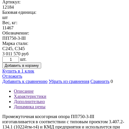
Артикул:
12184
Базовая единица:
шт
Вес, кг:
11467
Обозначение:
ПП750-3-III
Марка стали:
С245, С345
3 011 570
руб
шт.
Добавить в корзину
Купить в 1 клик
Отложить
Добавить к сравнению
Убрать из сравнения
Сравнить
0
Описание
Характеристики
Дополнительно
Динамика цены
Промежуточная косогорная опора ПП750-3-III
изготавливается в соответствии с типовым проектом 3.407.2-
134.1 (10224тм-т4) и КМД предприятия и используется при