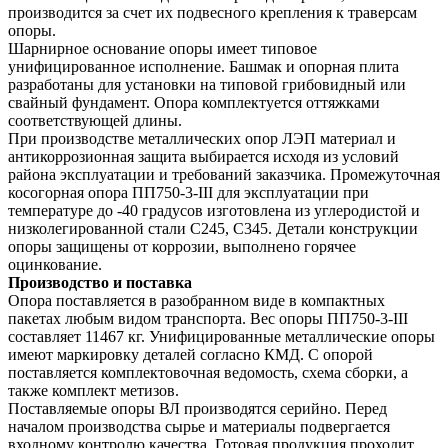
производится за счет их подвесного крепления к траверсам
опоры.
Шарнирное основание опоры имеет типовое
унифицированное исполнение. Башмак и опорная плита
разработаны для установки на типовой грибовидный или
свайный фундамент. Опора комплектуется оттяжками
соответствующей длины.
При производстве металлических опор ЛЭП материал и
антикоррозионная защита выбирается исходя из условий
района эксплуатации и требований заказчика. Промежуточная
косогорная опора ПП750-3-III для эксплуатации при
температуре до -40 градусов изготовлена из углеродистой и
низколегированной стали С245, С345. Детали конструкции
опоры защищены от коррозии, выполнено горячее
оцинкование.
Производство и поставка
Опора поставляется в разобранном виде в компактных
пакетах любым видом транспорта. Вес опоры ПП750-3-III
составляет 11467 кг. Унифицированные металлические опоры
имеют маркировку деталей согласно КМД. С опорой
поставляется комплектовочная ведомость, схема сборки, а
также комплект метизов.
Поставляемые опоры ВЛ производятся серийно. Перед
началом производства сырье и материалы подвергается
входному контролю качества. Готовая продукция проходит