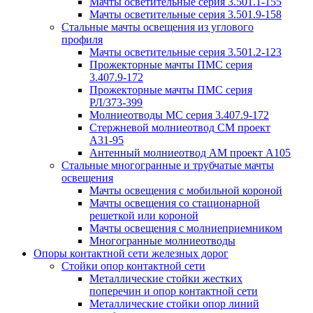
Мачты осветительные серия 3.501.1-155
Мачты осветительные серия 3.501.9-158
Стальные мачты освещения из углового
профиля
Мачты осветительные серия 3.501.2-123
Прожекторные мачты ПМС серия
3.407.9-172
Прожекторные мачты ПМС серия
РЛ/373-399
Молниеотводы МС серия 3.407.9-172
Стержневой молниеотвод СМ проект
А31-95
Антенный молниеотвод АМ проект А105
Стальные многогранные и трубчатые мачты
освещения
Мачты освещения с мобильной короной
Мачты освещения со стационарной
решеткой или короной
Мачты освещения с молниеприемником
Многогранные молниеотводы
Опоры контактной сети железных дорог
Стойки опор контактной сети
Металлические стойки жестких
поперечин и опор контактной сети
Металлические стойки опор линий