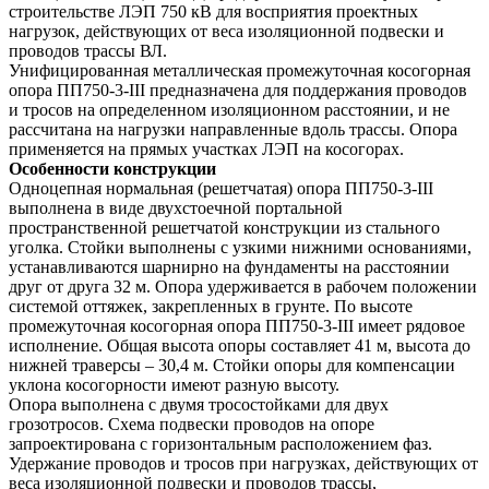
строительстве ЛЭП 750 кВ для восприятия проектных
нагрузок, действующих от веса изоляционной подвески и
проводов трассы ВЛ.
Унифицированная металлическая промежуточная косогорная
опора ПП750-3-III предназначена для поддержания проводов
и тросов на определенном изоляционном расстоянии, и не
рассчитана на нагрузки направленные вдоль трассы. Опора
применяется на прямых участках ЛЭП на косогорах.
Особенности конструкции
Одноцепная нормальная (решетчатая) опора ПП750-3-III
выполнена в виде двухстоечной портальной
пространственной решетчатой конструкции из стального
уголка. Стойки выполнены с узкими нижними основаниями,
устанавливаются шарнирно на фундаменты на расстоянии
друг от друга 32 м. Опора удерживается в рабочем положении
системой оттяжек, закрепленных в грунте. По высоте
промежуточная косогорная опора ПП750-3-III имеет рядовое
исполнение. Общая высота опоры составляет 41 м, высота до
нижней траверсы – 30,4 м. Стойки опоры для компенсации
уклона косогорности имеют разную высоту.
Опора выполнена с двумя тросостойками для двух
грозотросов. Схема подвески проводов на опоре
запроектирована с горизонтальным расположением фаз.
Удержание проводов и тросов при нагрузках, действующих от
веса изоляционной подвески и проводов трассы,