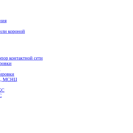
ния
или короной
пор контактной сети
ровки
и
кировки
СЦ, МСНЦ
КС
С