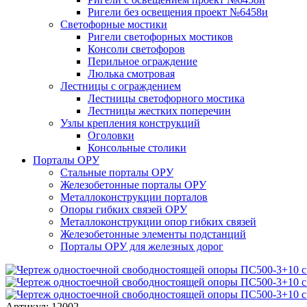
Ригели без освещения проект №6458и
Светофорные мостики
Ригели светофорных мостиков
Консоли светофоров
Перильное ограждение
Люлька смотровая
Лестницы с ограждением
Лестницы светофорного мостика
Лестницы жестких поперечин
Узлы крепления конструкций
Оголовки
Консольные столики
Порталы ОРУ
Стальные порталы ОРУ
Железобетонные порталы ОРУ
Металлоконструкции порталов
Опоры гибких связей ОРУ
Металлоконструкции опор гибких связей
Железобетонные элементы подстанций
Порталы ОРУ для железных дорог
Артикул: 12002