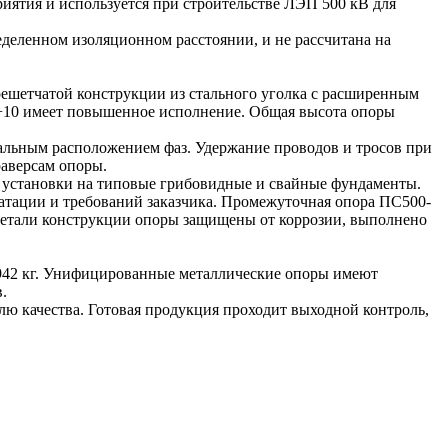
иятия и используется при строительстве ЛЭП 500 кВ для
деленном изоляционном расстоянии, и не рассчитана на
ешетчатой конструкции из стального уголка с расширенным
3+10 имеет повышенное исполнение. Общая высота опоры
тальным расположением фаз. Удержание проводов и тросов при
раверсам опоры.
 установки на типовые грибовидные и свайные фундаменты.
атации и требований заказчика. Промежуточная опора ПС500-
. Детали конструкции опоры защищены от коррозии, выполнено
3942 кг. Унифицированные металлические опоры имеют
.
лю качества. Готовая продукция проходит выходной контроль,