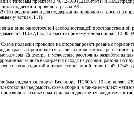
вии с типовым проектом 3.407.2-160 (12106тм-т1) и КМД предпр
онной подвески и проводов трассы ВЛ.
+10 предназначена для поддержания проводов и тросов на опре
прямых участках ЛЭП.
нена в виде одностоечной свободностоящей пространственной р
ундамента □11,6х7,1 м. По высоте промежуточная опора ПС500-
. Схема подвески проводов на опоре запроектирована с горизон
одов трассы, производится за счет их подвесного крепления к т
 размеры. Диаметры и межосевые расстояния разработаны для
розионная защита выбирается исходя из условий района эксплу
товлена из углеродистой и низколегированной стали С245, С345
х любым видом транспорта. Вес опоры ПС500-3+10 составляет 2
лектовочная ведомость, схема сборки, а также комплект метизов
производства сырье и материалы подвергается входному контро