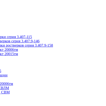
ки серия 3.407-115
рков серия 3.407.9-146
ки ростверков серия 3.407.9-158
кт 20006тм
кт 20015тм
5
ации
20006тм
 СВЛМ
В, СВМ