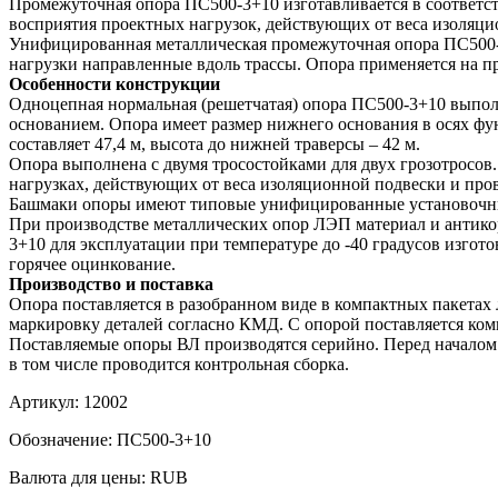
Промежуточная опора ПС500-3+10 изготавливается в соответст
восприятия проектных нагрузок, действующих от веса изоляци
Унифицированная металлическая промежуточная опора ПС500-3
нагрузки направленные вдоль трассы. Опора применяется на 
Особенности конструкции
Одноцепная нормальная (решетчатая) опора ПС500-3+10 выпол
основанием. Опора имеет размер нижнего основания в осях ф
составляет 47,4 м, высота до нижней траверсы – 42 м.
Опора выполнена с двумя тросостойками для двух грозотросов
нагрузках, действующих от веса изоляционной подвески и пров
Башмаки опоры имеют типовые унифицированные установочные
При производстве металлических опор ЛЭП материал и антикор
3+10 для эксплуатации при температуре до -40 градусов изго
горячее оцинкование.
Производство и поставка
Опора поставляется в разобранном виде в компактных пакета
маркировку деталей согласно КМД. С опорой поставляется комп
Поставляемые опоры ВЛ производятся серийно. Перед началом 
в том числе проводится контрольная сборка.
Артикул:
12002
Обозначение:
ПС500-3+10
Валюта для цены:
RUB