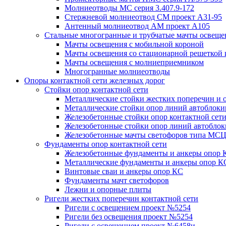
Молниеотводы МС серия 3.407.9-172
Стержневой молниеотвод СМ проект А31-95
Антенный молниеотвод АМ проект А105
Стальные многогранные и трубчатые мачты освеще
Мачты освещения с мобильной короной
Мачты освещения со стационарной решеткой 
Мачты освещения с молниеприемником
Многогранные молниеотводы
Опоры контактной сети железных дорог
Стойки опор контактной сети
Металлические стойки жестких поперечин и о
Металлические стойки опор линий автоблоки
Железобетонные стойки опор контактной сет
Железобетонные стойки опор линий автобло
Железобетонные мачты светофоров типа М
Фундаменты опор контактной сети
Железобетонные фундаменты и анкеры опор 
Металлические фундаменты и анкеры опор К
Винтовые сваи и анкеры опор КС
Фундаменты мачт светофоров
Лежни и опорные плиты
Ригели жестких поперечин контактной сети
Ригели с освещением проект №5254
Ригели без освещения проект №5254
Ригели с освещением проект №6458и