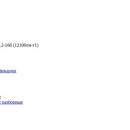
2-160 (12106тм-т1)
фикации
е
 разборные