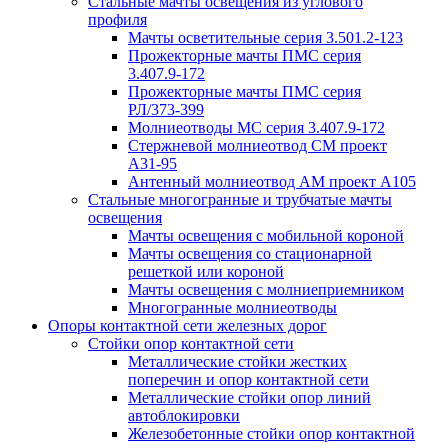
Стальные мачты освещения из углового
профиля
Мачты осветительные серия 3.501.2-123
Прожекторные мачты ПМС серия
3.407.9-172
Прожекторные мачты ПМС серия
РЛ/373-399
Молниеотводы МС серия 3.407.9-172
Стержневой молниеотвод СМ проект
А31-95
Антенный молниеотвод АМ проект А105
Стальные многогранные и трубчатые мачты
освещения
Мачты освещения с мобильной короной
Мачты освещения со стационарной
решеткой или короной
Мачты освещения с молниеприемником
Многогранные молниеотводы
Опоры контактной сети железных дорог
Стойки опор контактной сети
Металлические стойки жестких
поперечин и опор контактной сети
Металлические стойки опор линий
автоблокировки
Железобетонные стойки опор контактной