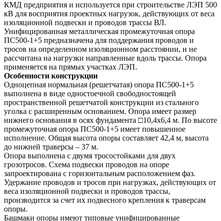
КМД предприятия и используется при строительстве ЛЭП 500
кВ для восприятия проектных нагрузок, действующих от веса
изоляционной подвески и проводов трассы ВЛ.
Унифицированная металлическая промежуточная опора
ПС500-1+5 предназначена для поддержания проводов и
тросов на определенном изоляционном расстоянии, и не
рассчитана на нагрузки направленные вдоль трассы. Опора
применяется на прямых участках ЛЭП.
Особенности конструкции
Одноцепная нормальная (решетчатая) опора ПС500-1+5
выполнена в виде одностоечной свободностоящей
пространственной решетчатой конструкции из стального
уголка с расширенным основанием. Опора имеет размер
нижнего основания в осях фундамента □10,4х6,4 м. По высоте
промежуточная опора ПС500-1+5 имеет повышенное
исполнение. Общая высота опоры составляет 42,4 м, высота
до нижней траверсы – 37 м.
Опора выполнена с двумя тросостойками для двух
грозотросов. Схема подвески проводов на опоре
запроектирована с горизонтальным расположением фаз.
Удержание проводов и тросов при нагрузках, действующих от
веса изоляционной подвески и проводов трассы,
производится за счет их подвесного крепления к траверсам
опоры.
Башмаки опоры имеют типовые унифицированные