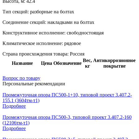
Высота, м:
42.4
Тип секций:
разборные на болтах
Соединение секций:
накладками на болтах
Конструктивное исполнение:
свободностоящая
Климатическое исполнение:
рядовое
Страна происхождения товара: Россия
Вес,
Антикоррозионное
Название
Цена
Обозначение
кг
покрытие
Вопрос по товару
Персональные рекомендации
Промежуточная опора ПС500-1+10, типовой проект 3.407.2-
155.1 (3604тм-т1)
Подробнее
Промежуточная опора ПС500-3, типовой проект 3.407.2-160
(12106тм-т1)
Подробнее