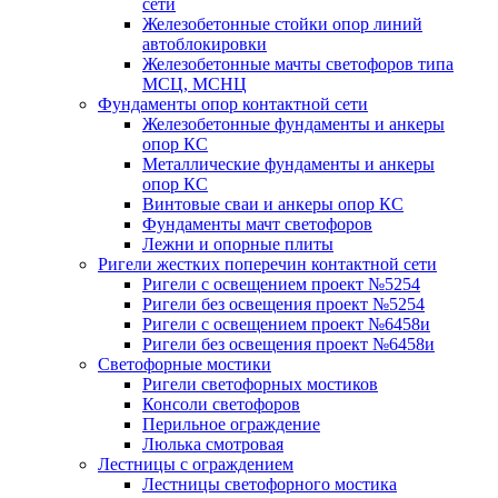
сети
Железобетонные стойки опор линий
автоблокировки
Железобетонные мачты светофоров типа
МСЦ, МСНЦ
Фундаменты опор контактной сети
Железобетонные фундаменты и анкеры
опор КС
Металлические фундаменты и анкеры
опор КС
Винтовые сваи и анкеры опор КС
Фундаменты мачт светофоров
Лежни и опорные плиты
Ригели жестких поперечин контактной сети
Ригели с освещением проект №5254
Ригели без освещения проект №5254
Ригели с освещением проект №6458и
Ригели без освещения проект №6458и
Светофорные мостики
Ригели светофорных мостиков
Консоли светофоров
Перильное ограждение
Люлька смотровая
Лестницы с ограждением
Лестницы светофорного мостика