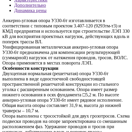
Дополнительно
Динамика цены
Анкерно-угловая опора У330-6т изготавливается в
соответствии с типовым проектом 3.407-120 (9293тм-т3) и
КМД предприятия и используется при строительстве ЛЭП 330
кВ для восприятия проектных нагрузок, действующих вдоль и
поперек трассы ВЛ.
Унифицированная металлическая анкерно-угловая опора
У330-6т предназначена для компенсации результирующей
(суммарной) нагрузок от натяжения проводов, тросов, ВОЛС.
Опора применяется в местах поворота ЛЭП.
Особенности конструкции
Двухцепная нормальная (решетчатая) опора У330-6т
выполнена в виде одностоечной свободностоящей
пространственной решетчатой конструкции из стального
уголка с расширенным основанием. Опора имеет размер
нижнего основания в осях фундамента □5,2 м. По высоте
анкерно-угловая опора У330-6т имеет рядовое исполнение.
Общая высота опоры составляет 31,9 м, высота до нижней
траверсы – 10,7 м.
Опора выполнена с тросостойкой для двух грозотросов. Схема
подвески проводов на опоре запроектирована со смешанным
расположением фаз. Удержание проводов и тросов при
нагрузках, действующих вдоль и поперек трассы,