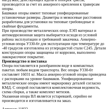
производится за счет их анкерного крепления к траверсам
опоры.
Башмаки опоры имеют типовые унифицированные
установочные размеры. Диаметры и межосевые расстояния
разработаны для установки на типовые грибовидные и
свайные фундаменты.
При производстве металлических опор ЛЭП материал и
антикоррозионная защита выбирается исходя из условий
района эксплуатации и требований заказчика. Анкерно-
угловая опора У330-6т для эксплуатации при температуре до
-40 градусов изготовлена из углеродистой стали С245. Детали
конструкции опоры защищены от коррозии, выполнено
лакокрасочное покрытие.
Производство и поставка
Опора поставляется в разобранном виде в компактных
пакетах любым видом транспорта. Вес опоры У330-6т
составляет 16031 кг. Масса анкерно-угловой опоры приведена
с распорками на уровне башмаков. Унифицированные
металлические опоры имеют маркировку деталей согласно
КМД. С опорой поставляется комплектовочная ведомость,
схема сборки, а также комплект метизов.
Указанная опора ВЛ является устаревшей, серийно не
производится и изготавливается на заказ.
Артикул:
11832