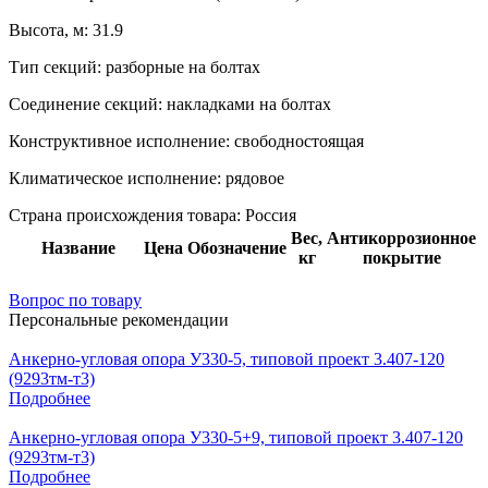
Высота, м:
31.9
Тип секций:
разборные на болтах
Соединение секций:
накладками на болтах
Конструктивное исполнение:
свободностоящая
Климатическое исполнение:
рядовое
Страна происхождения товара: Россия
Вес,
Антикоррозионное
Название
Цена
Обозначение
кг
покрытие
Вопрос по товару
Персональные рекомендации
Анкерно-угловая опора У330-5, типовой проект 3.407-120
(9293тм-т3)
Подробнее
Анкерно-угловая опора У330-5+9, типовой проект 3.407-120
(9293тм-т3)
Подробнее