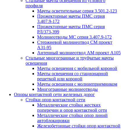
Стальные мачты освещения из углового
профиля
Мачты осветительные серия 3.501.2-123
Прожекторные мачты ПМС серия
3.407.9-172
Прожекторные мачты ПМС серия
РЛ/373-399
Молниеотводы МС серия 3.407.9-172
Стержневой молниеотвод СМ проект
А31-95
Антенный молниеотвод АМ проект А105
Стальные многогранные и трубчатые мачты
освещения
Мачты освещения с мобильной короной
Мачты освещения со стационарной
решеткой или короной
Мачты освещения с молниеприемником
Многогранные молниеотводы
Опоры контактной сети железных дорог
Стойки опор контактной сети
Металлические стойки жестких
поперечин и опор контактной сети
Металлические стойки опор линий
автоблокировки
Железобетонные стойки опор контактной