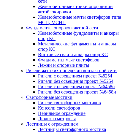
сети
Железобетонные стойки опор линий
автоблокировки
Железобетонные мачты светофоров типа
МСЦ, МСНЦ
Фундаменты опор контактной сети
Железобетонные фундаменты и анкеры
опор КС
Металлические фундаменты и анкеры
опор КС
Винтовые сваи и анкеры опор КС
Фундаменты мачт светофоров
Лежни и опорные плиты
Ригели жестких поперечин контактной сети
Ригели с освещением проект №5254
Ригели без освещения проект №5254
Ригели с освещением проект №6458и
Ригели без освещения проект №6458и
Светофорные мостики
Ригели светофорных мостиков
Консоли светофоров
Перильное ограждение
Люлька смотровая
Лестницы с ограждением
Лестницы светофорного мостика