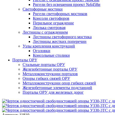
Ригели без освещения проект №6458и
Светофорные мостики
Ригели светофорных мостиков
Консоли светофоров
Перильное ограждение
Люлька смотровая
Лестницы с ограждением
Лестницы светофорного мостика
Лестницы жестких поперечин
Узлы крепления конструкций
Оголовки
Консольные столики
Порталы ОРУ
Стальные порталы ОРУ
Железобетонные порталы ОРУ
Металлоконструкции порталов
Опоры гибких связей ОРУ
Металлоконструкции опор гибких связей
Железобетонные элементы подстанций
Порталы ОРУ для железных дорог
Артикул: 11810