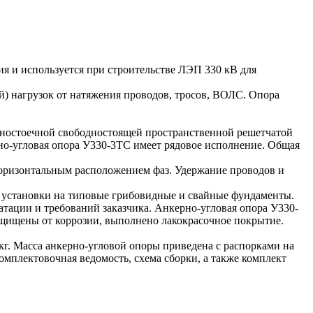
ия и используется при строительстве ЛЭП 330 кВ для
) нагрузок от натяжения проводов, тросов, ВОЛС. Опора
одностоечной свободностоящей пространственной решетчатой
но-угловая опора У330-3ТС имеет рядовое исполнение. Общая
 горизонтальным расположением фаз. Удержание проводов и
 установки на типовые грибовидные и свайные фундаменты.
тации и требований заказчика. Анкерно-угловая опора У330-
защищены от коррозии, выполнено лакокрасочное покрытие.
кг. Масса анкерно-угловой опоры приведена с распорками на
мплектовочная ведомость, схема сборки, а также комплект