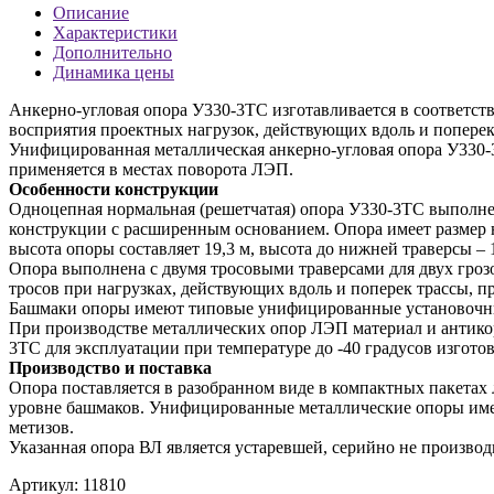
Описание
Характеристики
Дополнительно
Динамика цены
Анкерно-угловая опора У330-3ТС изготавливается в соответст
восприятия проектных нагрузок, действующих вдоль и поперек
Унифицированная металлическая анкерно-угловая опора У330-
применяется в местах поворота ЛЭП.
Особенности конструкции
Одноцепная нормальная (решетчатая) опора У330-3ТС выполне
конструкции с расширенным основанием. Опора имеет размер н
высота опоры составляет 19,3 м, высота до нижней траверсы – 1
Опора выполнена с двумя тросовыми траверсами для двух гроз
тросов при нагрузках, действующих вдоль и поперек трассы, пр
Башмаки опоры имеют типовые унифицированные установочные
При производстве металлических опор ЛЭП материал и антикор
3ТС для эксплуатации при температуре до -40 градусов изгот
Производство и поставка
Опора поставляется в разобранном виде в компактных пакетах
уровне башмаков. Унифицированные металлические опоры имею
метизов.
Указанная опора ВЛ является устаревшей, серийно не производи
Артикул:
11810