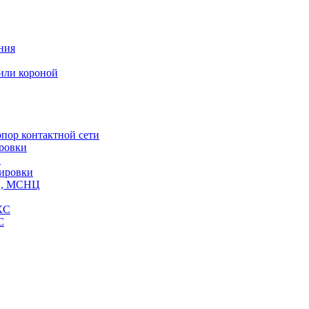
ния
или короной
пор контактной сети
ровки
и
кировки
СЦ, МСНЦ
КС
С