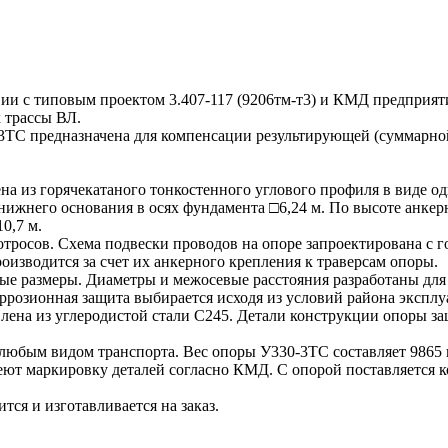
вии с типовым проектом 3.407-117 (9206тм-т3) и КМД предприят
 трассы ВЛ.
3ТС предназначена для компенсации результирующей (суммарной
на из горячекатаного тонкостенного углового профиля в виде 
ижнего основания в осях фундамента □6,24 м. По высоте анкер
0,7 м.
отросов. Схема подвески проводов на опоре запроектирована с
оизводится за счет их анкерного крепления к траверсам опоры.
 размеры. Диаметры и межосевые расстояния разработаны для
розионная защита выбирается исходя из условий района эксплуа
овлена из углеродистой стали С245. Детали конструкции опоры 
 любым видом транспорта. Вес опоры У330-3ТС составляет 9865 
т маркировку деталей согласно КМД. С опорой поставляется ко
тся и изготавливается на заказ.