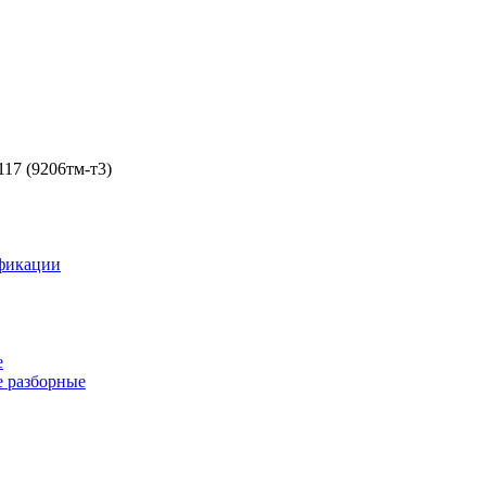
17 (9206тм-т3)
фикации
е
 разборные