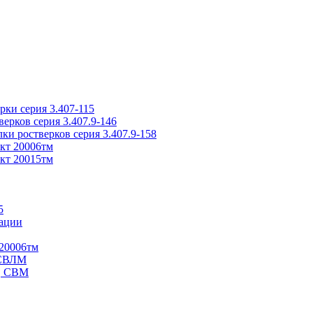
ки серия 3.407-115
рков серия 3.407.9-146
ки ростверков серия 3.407.9-158
кт 20006тм
кт 20015тм
5
ации
20006тм
 СВЛМ
В, СВМ