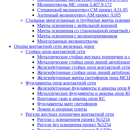
Молниеотводы МС серия 3.407.9-172
Стержневой молниеотвод СМ проект А31-95
Антенный молниеотвод АМ проект А105
Стальные многогранные и трубчатые мачты освеще
Мачты освещения с мобильной короной
Мачты освещения со стационарной решеткой 
Мачты освещения с молниеприемником
Многогранные молниеотводы
Опоры контактной сети железных дорог
Стойки опор контактной сети
Металлические стойки жестких поперечин и о
Металлические стойки опор линий автоблоки
Железобетонные стойки опор контактной сет
Железобетонные стойки опор линий автобло
Железобетонные мачты светофоров типа М
Фундаменты опор контактной сети
Железобетонные фундаменты и анкеры опор 
Металлические фундаменты и анкеры опор К
Винтовые сваи и анкеры опор КС
Фундаменты мачт светофоров
Лежни и опорные плиты
Ригели жестких поперечин контактной сети
Ригели с освещением проект №5254
Ригели без освещения проект №5254
Ригели с освещением проект №6458и