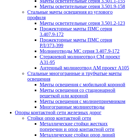
Мачты осветительные серия 3.501.1-155
Мачты осветительные серия 3.501.9-158
Стальные мачты освещения из углового
профиля
Мачты осветительные серия 3.501.2-123
Прожекторные мачты ПМС серия
3.407.9-172
Прожекторные мачты ПМС серия
РЛ/373-399
Молниеотводы МС серия 3.407.9-172
Стержневой молниеотвод СМ проект
А31-95
Антенный молниеотвод АМ проект А105
Стальные многогранные и трубчатые мачты
освещения
Мачты освещения с мобильной короной
Мачты освещения со стационарной
решеткой или короной
Мачты освещения с молниеприемником
Многогранные молниеотводы
Опоры контактной сети железных дорог
Стойки опор контактной сети
Металлические стойки жестких
поперечин и опор контактной сети
Металлические стойки опор линий