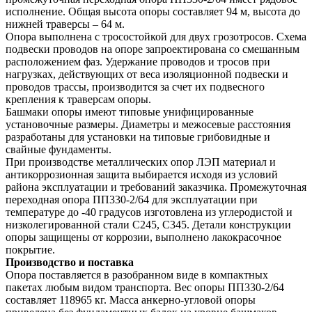
исполнение. Общая высота опоры составляет 94 м, высота до
нижней траверсы – 64 м.
Опора выполнена с тросостойкой для двух грозотросов. Схема
подвески проводов на опоре запроектирована со смешанным
расположением фаз. Удержание проводов и тросов при
нагрузках, действующих от веса изоляционной подвески и
проводов трассы, производится за счет их подвесного
крепления к траверсам опоры.
Башмаки опоры имеют типовые унифицированные
установочные размеры. Диаметры и межосевые расстояния
разработаны для установки на типовые грибовидные и
свайные фундаменты.
При производстве металлических опор ЛЭП материал и
антикоррозионная защита выбирается исходя из условий
района эксплуатации и требований заказчика. Промежуточная
переходная опора ПП330-2/64 для эксплуатации при
температуре до -40 градусов изготовлена из углеродистой и
низколегированной стали С245, С345. Детали конструкции
опоры защищены от коррозии, выполнено лакокрасочное
покрытие.
Производство и поставка
Опора поставляется в разобранном виде в компактных
пакетах любым видом транспорта. Вес опоры ПП330-2/64
составляет 118965 кг. Масса анкерно-угловой опоры