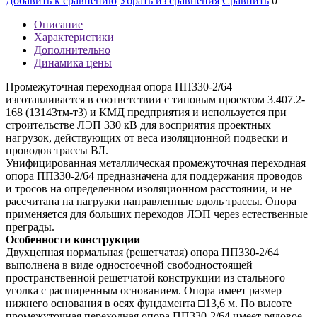
Добавить к сравнению
Убрать из сравнения
Сравнить
0
Описание
Характеристики
Дополнительно
Динамика цены
Промежуточная переходная опора ПП330-2/64
изготавливается в соответствии с типовым проектом 3.407.2-
168 (13143тм-т3) и КМД предприятия и используется при
строительстве ЛЭП 330 кВ для восприятия проектных
нагрузок, действующих от веса изоляционной подвески и
проводов трассы ВЛ.
Унифицированная металлическая промежуточная переходная
опора ПП330-2/64 предназначена для поддержания проводов
и тросов на определенном изоляционном расстоянии, и не
рассчитана на нагрузки направленные вдоль трассы. Опора
применяется для больших переходов ЛЭП через естественные
преграды.
Особенности конструкции
Двухцепная нормальная (решетчатая) опора ПП330-2/64
выполнена в виде одностоечной свободностоящей
пространственной решетчатой конструкции из стального
уголка с расширенным основанием. Опора имеет размер
нижнего основания в осях фундамента □13,6 м. По высоте
промежуточная переходная опора ПП330-2/64 имеет рядовое