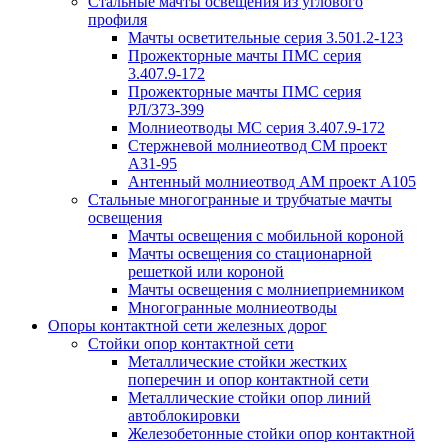
Стальные мачты освещения из углового
профиля
Мачты осветительные серия 3.501.2-123
Прожекторные мачты ПМС серия
3.407.9-172
Прожекторные мачты ПМС серия
РЛ/373-399
Молниеотводы МС серия 3.407.9-172
Стержневой молниеотвод СМ проект
А31-95
Антенный молниеотвод АМ проект А105
Стальные многогранные и трубчатые мачты
освещения
Мачты освещения с мобильной короной
Мачты освещения со стационарной
решеткой или короной
Мачты освещения с молниеприемником
Многогранные молниеотводы
Опоры контактной сети железных дорог
Стойки опор контактной сети
Металлические стойки жестких
поперечин и опор контактной сети
Металлические стойки опор линий
автоблокировки
Железобетонные стойки опор контактной