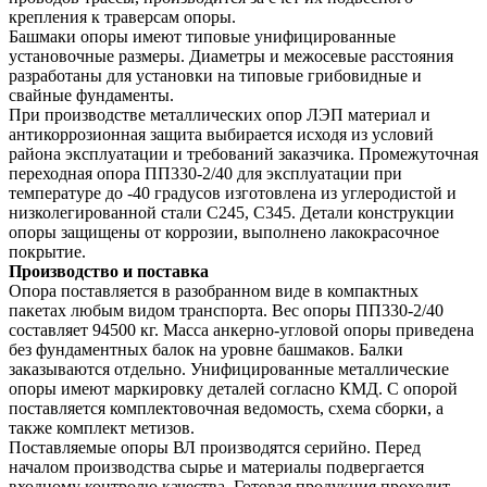
крепления к траверсам опоры.
Башмаки опоры имеют типовые унифицированные
установочные размеры. Диаметры и межосевые расстояния
разработаны для установки на типовые грибовидные и
свайные фундаменты.
При производстве металлических опор ЛЭП материал и
антикоррозионная защита выбирается исходя из условий
района эксплуатации и требований заказчика. Промежуточная
переходная опора ПП330-2/40 для эксплуатации при
температуре до -40 градусов изготовлена из углеродистой и
низколегированной стали С245, С345. Детали конструкции
опоры защищены от коррозии, выполнено лакокрасочное
покрытие.
Производство и поставка
Опора поставляется в разобранном виде в компактных
пакетах любым видом транспорта. Вес опоры ПП330-2/40
составляет 94500 кг. Масса анкерно-угловой опоры приведена
без фундаментных балок на уровне башмаков. Балки
заказываются отдельно. Унифицированные металлические
опоры имеют маркировку деталей согласно КМД. С опорой
поставляется комплектовочная ведомость, схема сборки, а
также комплект метизов.
Поставляемые опоры ВЛ производятся серийно. Перед
началом производства сырье и материалы подвергается
входному контролю качества. Готовая продукция проходит