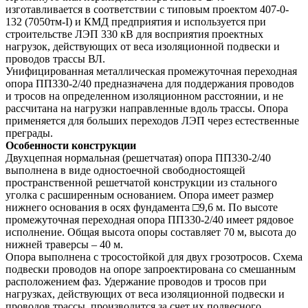
изготавливается в соответствии с типовым проектом 407-0-
132 (7050тм-I) и КМД предприятия и используется при
строительстве ЛЭП 330 кВ для восприятия проектных
нагрузок, действующих от веса изоляционной подвески и
проводов трассы ВЛ.
Унифицированная металлическая промежуточная переходная
опора ПП330-2/40 предназначена для поддержания проводов
и тросов на определенном изоляционном расстоянии, и не
рассчитана на нагрузки направленные вдоль трассы. Опора
применяется для больших переходов ЛЭП через естественные
преграды.
Особенности конструкции
Двухцепная нормальная (решетчатая) опора ПП330-2/40
выполнена в виде одностоечной свободностоящей
пространственной решетчатой конструкции из стального
уголка с расширенным основанием. Опора имеет размер
нижнего основания в осях фундамента □9,6 м. По высоте
промежуточная переходная опора ПП330-2/40 имеет рядовое
исполнение. Общая высота опоры составляет 70 м, высота до
нижней траверсы – 40 м.
Опора выполнена с тросостойкой для двух грозотросов. Схема
подвески проводов на опоре запроектирована со смешанным
расположением фаз. Удержание проводов и тросов при
нагрузках, действующих от веса изоляционной подвески и
проводов трассы, производится за счет их подвесного