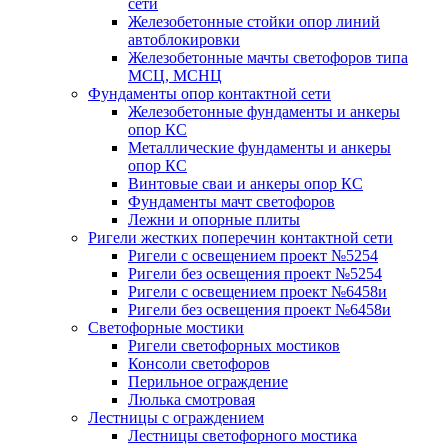
сети
Железобетонные стойки опор линий
автоблокировки
Железобетонные мачты светофоров типа
МСЦ, МСНЦ
Фундаменты опор контактной сети
Железобетонные фундаменты и анкеры
опор КС
Металлические фундаменты и анкеры
опор КС
Винтовые сваи и анкеры опор КС
Фундаменты мачт светофоров
Лежни и опорные плиты
Ригели жестких поперечин контактной сети
Ригели с освещением проект №5254
Ригели без освещения проект №5254
Ригели с освещением проект №6458и
Ригели без освещения проект №6458и
Светофорные мостики
Ригели светофорных мостиков
Консоли светофоров
Перильное ограждение
Люлька смотровая
Лестницы с ограждением
Лестницы светофорного мостика