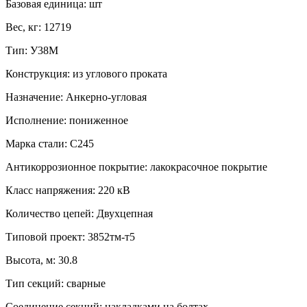
Базовая единица:
шт
Вес, кг:
12719
Тип:
У38М
Конструкция:
из углового проката
Назначение:
Анкерно-угловая
Исполнение:
пониженное
Марка стали:
С245
Антикоррозионное покрытие:
лакокрасочное покрытие
Класс напряжения:
220 кВ
Количество цепей:
Двухцепная
Типовой проект:
3852тм-т5
Высота, м:
30.8
Тип секций:
сварные
Соединение секций:
накладками на болтах