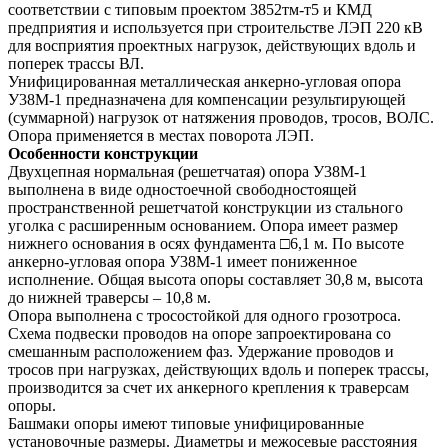
соответствии с типовым проектом 3852тм-т5 и КМД
предприятия и используется при строительстве ЛЭП 220 кВ
для восприятия проектных нагрузок, действующих вдоль и
поперек трассы ВЛ.
Унифицированная металлическая анкерно-угловая опора
У38М-1 предназначена для компенсации результирующей
(суммарной) нагрузок от натяжения проводов, тросов, ВОЛС.
Опора применяется в местах поворота ЛЭП.
Особенности конструкции
Двухцепная нормальная (решетчатая) опора У38М-1
выполнена в виде одностоечной свободностоящей
пространственной решетчатой конструкции из стального
уголка с расширенным основанием. Опора имеет размер
нижнего основания в осях фундамента □6,1 м. По высоте
анкерно-угловая опора У38М-1 имеет пониженное
исполнение. Общая высота опоры составляет 30,8 м, высота
до нижней траверсы – 10,8 м.
Опора выполнена с тросостойкой для одного грозотроса.
Схема подвески проводов на опоре запроектирована со
смешанным расположением фаз. Удержание проводов и
тросов при нагрузках, действующих вдоль и поперек трассы,
производится за счет их анкерного крепления к траверсам
опоры.
Башмаки опоры имеют типовые унифицированные
установочные размеры. Диаметры и межосевые расстояния