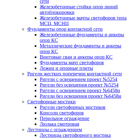
сети
Железобетонные стойки опор линий
автоблокировки
Железобетонные мачты светофоров типа
МСЦ, МСНЦ
Фундаменты опор контактной сети
Железобетонные фундаменты и анкеры
опор КС
Металлические фундаменты и анкеры
опор КС
Винтовые сваи и анкеры опор КС
Фундаменты мачт светофоров
Лежни и опорные плиты
Ригели жестких поперечин контактной сети
Ригели с освещением проект №5254
Ригели без освещения проект №5254
Ригели с освещением проект №6458и
Ригели без освещения проект №6458и
Светофорные мостики
Ригели светофорных мостиков
Консоли светофоров
Перильное ограждение
Люлька смотровая
Лестницы с ограждением
Лестницы светофорного мостика