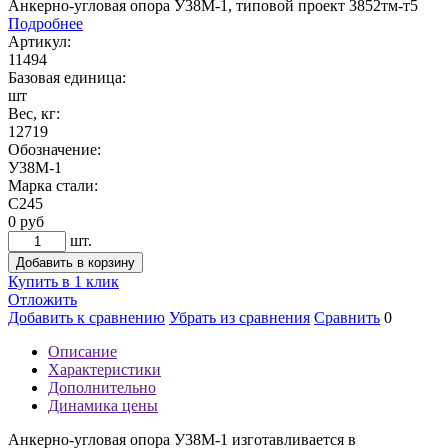
Анкерно-угловая опора У38М-1, типовой проект 3852тм-т5
Подробнее
Артикул:
11494
Базовая единица:
шт
Вес, кг:
12719
Обозначение:
У38М-1
Марка стали:
С245
0
руб
шт.
Добавить в корзину
Купить в 1 клик
Отложить
Добавить к сравнению
Убрать из сравнения
Сравнить
0
Описание
Характеристики
Дополнительно
Динамика цены
Анкерно-угловая опора У38М-1 изготавливается в