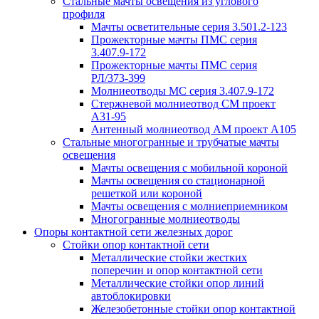
Стальные мачты освещения из углового
профиля
Мачты осветительные серия 3.501.2-123
Прожекторные мачты ПМС серия
3.407.9-172
Прожекторные мачты ПМС серия
РЛ/373-399
Молниеотводы МС серия 3.407.9-172
Стержневой молниеотвод СМ проект
А31-95
Антенный молниеотвод АМ проект А105
Стальные многогранные и трубчатые мачты
освещения
Мачты освещения с мобильной короной
Мачты освещения со стационарной
решеткой или короной
Мачты освещения с молниеприемником
Многогранные молниеотводы
Опоры контактной сети железных дорог
Стойки опор контактной сети
Металлические стойки жестких
поперечин и опор контактной сети
Металлические стойки опор линий
автоблокировки
Железобетонные стойки опор контактной