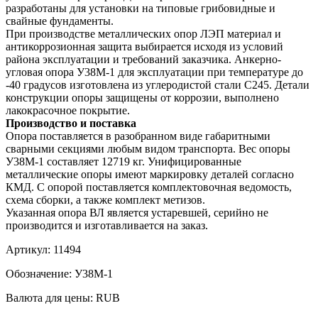
разработаны для установки на типовые грибовидные и
свайные фундаменты.
При производстве металлических опор ЛЭП материал и
антикоррозионная защита выбирается исходя из условий
района эксплуатации и требований заказчика. Анкерно-
угловая опора У38М-1 для эксплуатации при температуре до
-40 градусов изготовлена из углеродистой стали С245. Детали
конструкции опоры защищены от коррозии, выполнено
лакокрасочное покрытие.
Производство и поставка
Опора поставляется в разобранном виде габаритными
сварными секциями любым видом транспорта. Вес опоры
У38М-1 составляет 12719 кг. Унифицированные
металлические опоры имеют маркировку деталей согласно
КМД. С опорой поставляется комплектовочная ведомость,
схема сборки, а также комплект метизов.
Указанная опора ВЛ является устаревшей, серийно не
производится и изготавливается на заказ.
Артикул:
11494
Обозначение:
У38М-1
Валюта для цены:
RUB