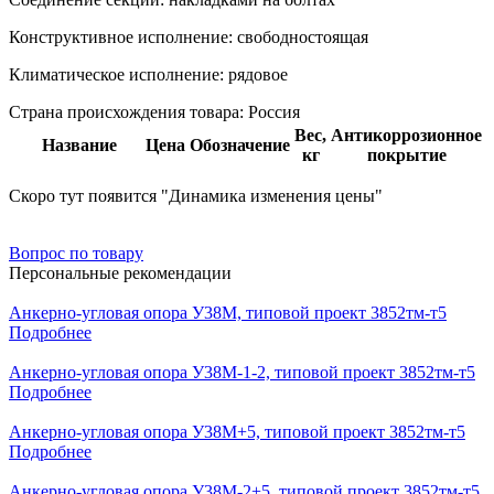
Конструктивное исполнение:
свободностоящая
Климатическое исполнение:
рядовое
Страна происхождения товара: Россия
Вес,
Антикоррозионное
Название
Цена
Обозначение
кг
покрытие
Скоро тут появится "Динамика изменения цены"
Вопрос по товару
Персональные рекомендации
Анкерно-угловая опора У38М, типовой проект 3852тм-т5
Подробнее
Анкерно-угловая опора У38М-1-2, типовой проект 3852тм-т5
Подробнее
Анкерно-угловая опора У38М+5, типовой проект 3852тм-т5
Подробнее
Анкерно-угловая опора У38М-2+5, типовой проект 3852тм-т5